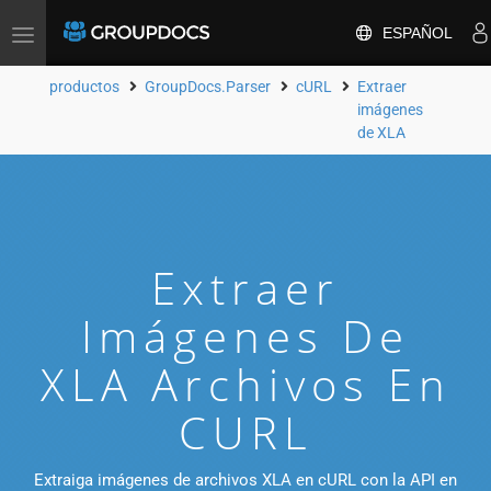
ESPAÑOL
Toggle
navigation
productos
GroupDocs.Parser
cURL
Extraer
imágenes
de XLA
Extraer
Imágenes De
XLA Archivos En
CURL
Extraiga imágenes de archivos XLA en cURL con la API en