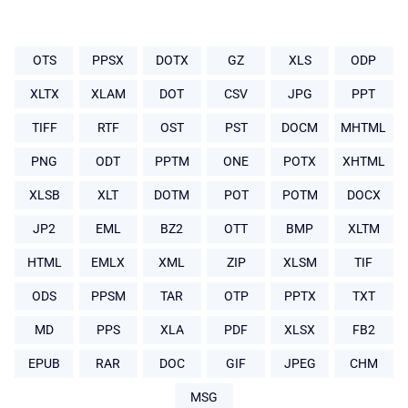
OTS
PPSX
DOTX
GZ
XLS
ODP
XLTX
XLAM
DOT
CSV
JPG
PPT
TIFF
RTF
OST
PST
DOCM
MHTML
PNG
ODT
PPTM
ONE
POTX
XHTML
XLSB
XLT
DOTM
POT
POTM
DOCX
JP2
EML
BZ2
OTT
BMP
XLTM
HTML
EMLX
XML
ZIP
XLSM
TIF
ODS
PPSM
TAR
OTP
PPTX
TXT
MD
PPS
XLA
PDF
XLSX
FB2
EPUB
RAR
DOC
GIF
JPEG
CHM
MSG