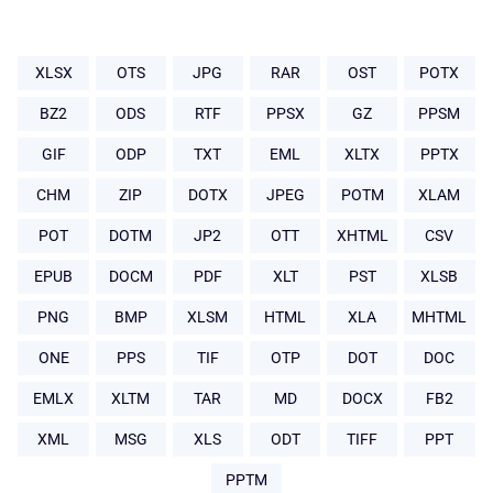
XLSX
OTS
JPG
RAR
OST
POTX
BZ2
ODS
RTF
PPSX
GZ
PPSM
GIF
ODP
TXT
EML
XLTX
PPTX
CHM
ZIP
DOTX
JPEG
POTM
XLAM
POT
DOTM
JP2
OTT
XHTML
CSV
EPUB
DOCM
PDF
XLT
PST
XLSB
PNG
BMP
XLSM
HTML
XLA
MHTML
ONE
PPS
TIF
OTP
DOT
DOC
EMLX
XLTM
TAR
MD
DOCX
FB2
XML
MSG
XLS
ODT
TIFF
PPT
PPTM