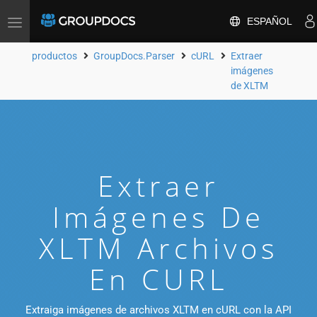
ESPAÑOL
Toggle
navigation
productos
GroupDocs.Parser
cURL
Extraer
imágenes
de XLTM
Extraer
Imágenes De
XLTM Archivos
En CURL
Extraiga imágenes de archivos XLTM en cURL con la API