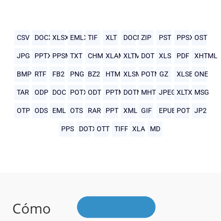
CSV
DOCX
XLSX
EMLX
TIF
XLT
DOCM
ZIP
PST
PPSX
OST
JPG
PPTX
PPSM
TXT
CHM
XLAM
XLTM
DOT
XLS
PDF
XHTML
BMP
RTF
FB2
PNG
BZ2
HTML
XLSM
POTM
GZ
XLSB
ONE
TAR
ODP
DOC
POTX
ODT
PPTM
DOTM
MHTML
JPEG
XLTX
MSG
OTP
ODS
EML
OTS
RAR
PPT
XML
GIF
EPUB
POT
JP2
PPS
DOTX
OTT
TIFF
XLA
MD
Cómo