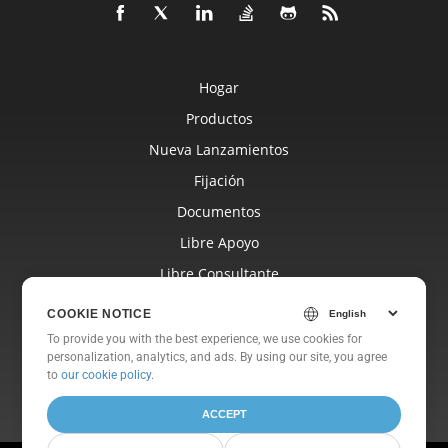
Hogar
Productos
Nueva Lanzamientos
Fijación
Documentos
Libre Apoyo
Libre Consultante
Blog
COOKIE NOTICE
Sitios Web
To provide you with the best experience, we use cookies for
personalization, analytics, and ads. By using our site, you agree
Sobre
to
our cookie policy
.
ACCEPT