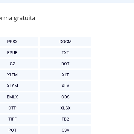
orma gratuita
PPSX
DOCM
EPUB
TXT
GZ
DOT
XLTM
XLT
XLSM
XLA
EMLX
ODS
OTP
XLSX
TIFF
FB2
POT
CSV