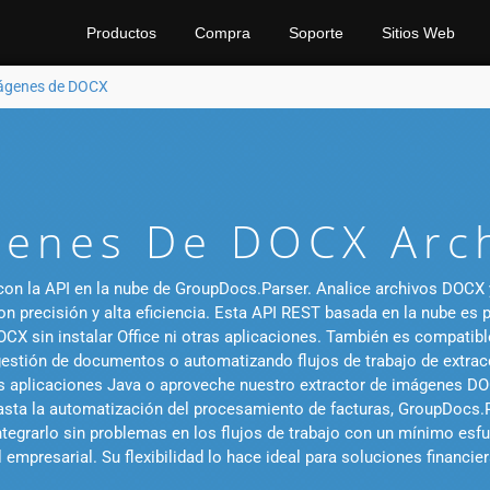
Productos
Compra
Soporte
Sitios Web
mágenes de DOCX
genes De DOCX Arch
on la API en la nube de GroupDocs.Parser. Analice archivos DOCX y 
on precisión y alta eficiencia. Esta API REST basada en la nube es 
OCX sin instalar Office ni otras aplicaciones. También es compati
estión de documentos o automatizando flujos de trabajo de extracci
 aplicaciones Java o aproveche nuestro extractor de imágenes DOCX
ta la automatización del procesamiento de facturas, GroupDocs.P
integrarlo sin problemas en los flujos de trabajo con un mínimo es
 empresarial. Su flexibilidad lo hace ideal para soluciones financier