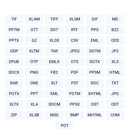
TIF
XLAM
TIFF
XLSM
GIF
MD
PPTM
OTT
DOT
RTF
PPS
BZ2
PPTX
GZ
XLSX
CSV
EML
ODS
ODP
XLTM
TAR
JPEG
DOTM
JP2
EPUB
OTP
EMLX
OTS
DOTX
XLS
DOCX
PNG
FB2
PDF
PPSM
HTML
RAR
ONE
XLT
PST
DOC
TXT
POTX
PPT
XML
POTM
XHTML
JPG
XLTX
XLA
DOCM
PPSX
OST
ODT
ZIP
XLSB
MSG
BMP
MHTML
CHM
POT