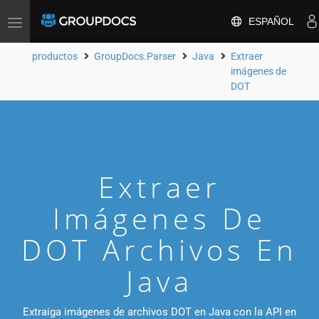
ESPAÑOL
Toggle
navigation
productos
GroupDocs.Parser
Java
Extraer
imágenes de
DOT
Extraer
Imágenes De
DOT Archivos En
Java
Extraiga imágenes de archivos DOT en Java con la API en