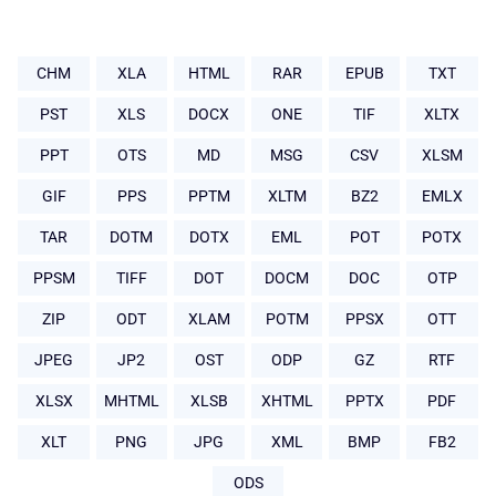
CHM
XLA
HTML
RAR
EPUB
TXT
PST
XLS
DOCX
ONE
TIF
XLTX
PPT
OTS
MD
MSG
CSV
XLSM
GIF
PPS
PPTM
XLTM
BZ2
EMLX
TAR
DOTM
DOTX
EML
POT
POTX
PPSM
TIFF
DOT
DOCM
DOC
OTP
ZIP
ODT
XLAM
POTM
PPSX
OTT
JPEG
JP2
OST
ODP
GZ
RTF
XLSX
MHTML
XLSB
XHTML
PPTX
PDF
XLT
PNG
JPG
XML
BMP
FB2
ODS