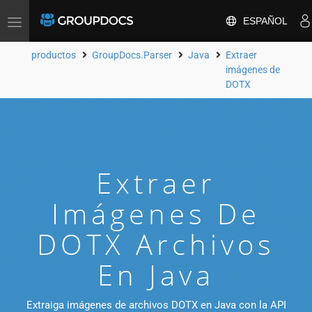
ESPAÑOL
Toggle
navigation
productos
GroupDocs.Parser
Java
Extraer
imágenes de
DOTX
Extraer
Imágenes De
DOTX Archivos
En Java
Extraiga imágenes de archivos DOTX en Java con la API