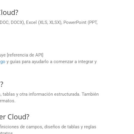
Cloud?
DOC, DOCX), Excel (XLS, XLSX), PowerPoint (PPT,
uye [referencia de API]
igo
y guías para ayudarlo a comenzar a integrar y
?
 tablas y otra información estructurada. También
ormatos.
ser Cloud?
finiciones de campos, diseños de tablas y reglas
tratos.