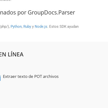
onados por GroupDocs.Parser
./php/),
Python
,
Ruby
y
Node.js
. Estos SDK ayudan
EN LÍNEA
Extraer texto de POT archivos