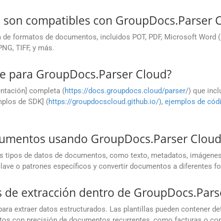
 son compatibles con GroupDocs.Parser 
de formatos de documentos, incluidos POT, PDF, Microsoft Word (
NG, TIFF, y más.
e para GroupDocs.Parser Cloud?
ntación] completa (
https://docs.groupdocs.cloud/parser/
) que incl
mplos de SDK] (
https://groupdocscloud.github.io/)
,
ejemplos de cód
cumentos usando GroupDocs.Parser Cloud
s tipos de datos de documentos, como texto, metadatos, imágenes,
 clave o patrones específicos y convertir documentos a diferentes f
las de extracción dentro de GroupDocs.Par
ara extraer datos estructurados. Las plantillas pueden contener de
atos con precisión de documentos recurrentes, como facturas o con