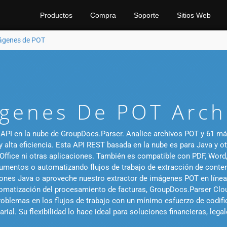
Productos
Compra
Soporte
Sitios Web
mágenes de POT
genes De POT Arch
API en la nube de GroupDocs.Parser. Analice archivos POT y 61 más, 
 alta eficiencia. Esta API REST basada en la nube es para Java y o
 Office ni otras aplicaciones. También es compatible con PDF, Wor
mentos o automatizando flujos de trabajo de extracción de contenid
ones Java o aproveche nuestro extractor de imágenes POT en línea g
matización del procesamiento de facturas, GroupDocs.Parser Cloud
 problemas en los flujos de trabajo con un mínimo esfuerzo de codi
rial. Su flexibilidad lo hace ideal para soluciones financieras, lega