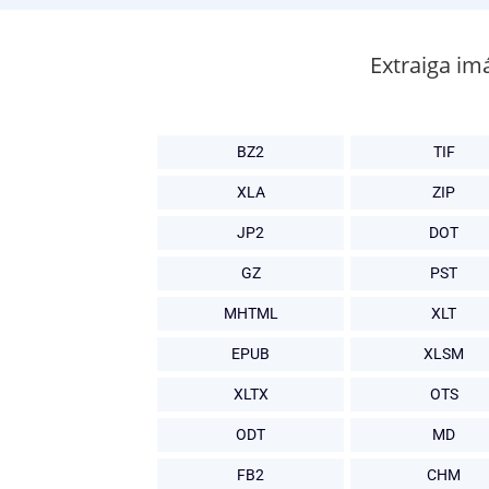
Extraiga im
BZ2
TIF
XLA
ZIP
JP2
DOT
GZ
PST
MHTML
XLT
EPUB
XLSM
XLTX
OTS
ODT
MD
FB2
CHM