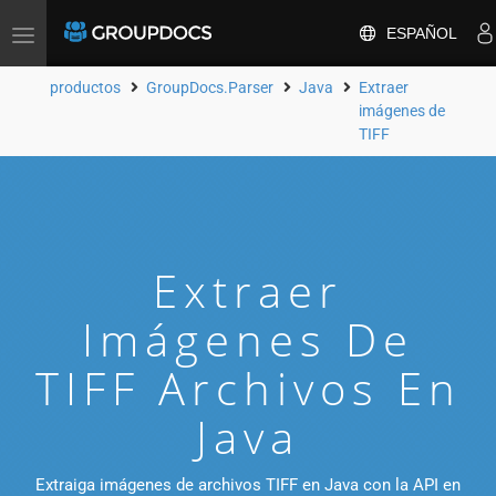
ESPAÑOL
Toggle
navigation
productos
GroupDocs.Parser
Java
Extraer
imágenes de
TIFF
Extraer
Imágenes De
TIFF Archivos En
Java
Extraiga imágenes de archivos TIFF en Java con la API en