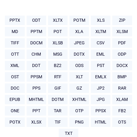
PPTX
ODT
XLTX
POTM
XLS
ZIP
MD
PPTM
POT
XLA
XLTM
XLSM
TIFF
DOCM
XLSB
JPEG
CSV
PDF
OTT
CHM
MSG
DOTX
EML
ODP
XML
DOT
BZ2
ODS
PST
DOCX
OST
PPSM
RTF
XLT
EMLX
BMP
DOC
PPS
GIF
GZ
JP2
RAR
EPUB
MHTML
DOTM
XHTML
JPG
XLAM
ONE
PPT
TAR
OTP
PPSX
FB2
POTX
XLSX
TIF
PNG
HTML
OTS
TXT