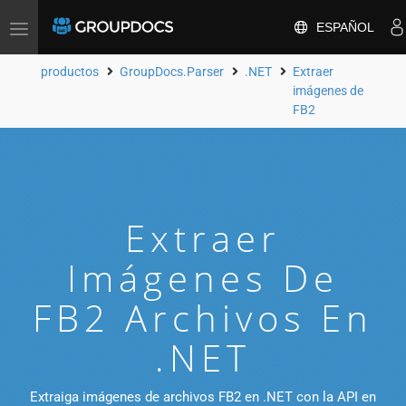
ESPAÑOL
Toggle
navigation
productos
GroupDocs.Parser
.NET
Extraer
imágenes de
FB2
Extraer
Imágenes De
FB2 Archivos En
.NET
Extraiga imágenes de archivos FB2 en .NET con la API en