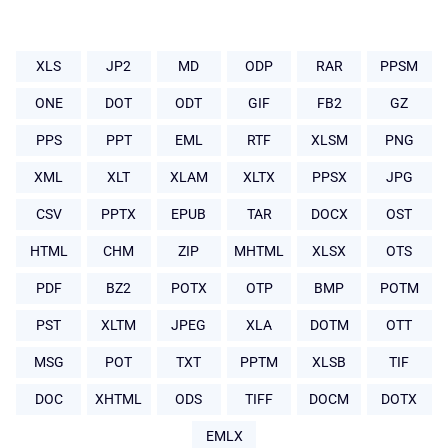
XLS
JP2
MD
ODP
RAR
PPSM
ONE
DOT
ODT
GIF
FB2
GZ
PPS
PPT
EML
RTF
XLSM
PNG
XML
XLT
XLAM
XLTX
PPSX
JPG
CSV
PPTX
EPUB
TAR
DOCX
OST
HTML
CHM
ZIP
MHTML
XLSX
OTS
PDF
BZ2
POTX
OTP
BMP
POTM
PST
XLTM
JPEG
XLA
DOTM
OTT
MSG
POT
TXT
PPTM
XLSB
TIF
DOC
XHTML
ODS
TIFF
DOCM
DOTX
EMLX