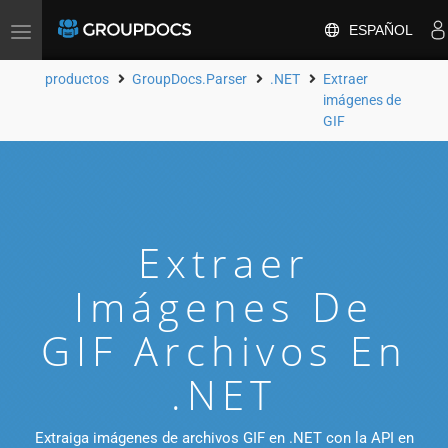
ESPAÑOL
Toggle
navigation
productos
GroupDocs.Parser
.NET
Extraer
imágenes de
GIF
Extraer
Imágenes De
GIF Archivos En
.NET
Extraiga imágenes de archivos GIF en .NET con la API en