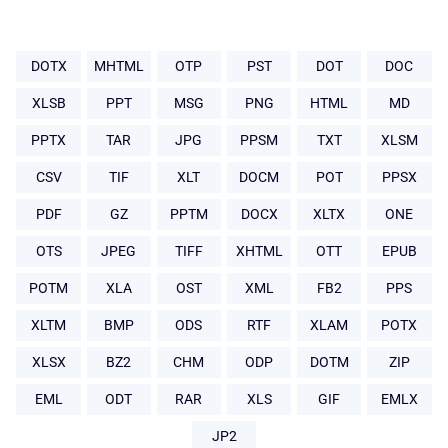
DOTX
MHTML
OTP
PST
DOT
DOC
XLSB
PPT
MSG
PNG
HTML
MD
PPTX
TAR
JPG
PPSM
TXT
XLSM
CSV
TIF
XLT
DOCM
POT
PPSX
PDF
GZ
PPTM
DOCX
XLTX
ONE
OTS
JPEG
TIFF
XHTML
OTT
EPUB
POTM
XLA
OST
XML
FB2
PPS
XLTM
BMP
ODS
RTF
XLAM
POTX
XLSX
BZ2
CHM
ODP
DOTM
ZIP
EML
ODT
RAR
XLS
GIF
EMLX
JP2