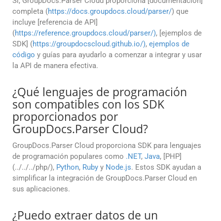
Sí, GroupDocs.Parser Cloud proporciona [documentación]
completa (
https://docs.groupdocs.cloud/parser/
) que
incluye [referencia de API]
(
https://reference.groupdocs.cloud/parser/)
, [ejemplos de
SDK] (
https://groupdocscloud.github.io/)
,
ejemplos de
código
y guías para ayudarlo a comenzar a integrar y usar
la API de manera efectiva.
¿Qué lenguajes de programación
son compatibles con los SDK
proporcionados por
GroupDocs.Parser Cloud?
GroupDocs.Parser Cloud proporciona SDK para lenguajes
de programación populares como
.NET
,
Java
, [PHP]
(../../../php/),
Python
,
Ruby
y
Node.js
. Estos SDK ayudan a
simplificar la integración de GroupDocs.Parser Cloud en
sus aplicaciones.
¿Puedo extraer datos de un