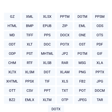
GZ
XML
XLSX
PPTM
DOTM
PPSM
HTML
BMP
EPUB
ZIP
EML
ODS
MD
TIFF
PPS
DOCX
ONE
OTS
ODT
XLT
DOC
POTX
OST
PDF
ODP
PST
MHTML
JP2
POTM
GIF
CHM
RTF
XLSB
RAR
MSG
XLA
XLTX
XLSM
DOT
XLAM
PNG
PPTX
XHTML
PPSX
TIF
XLS
FB2
JPG
OTT
CSV
PPT
TXT
POT
DOCM
BZ2
EMLX
XLTM
OTP
JPEG
TAR
DOTX