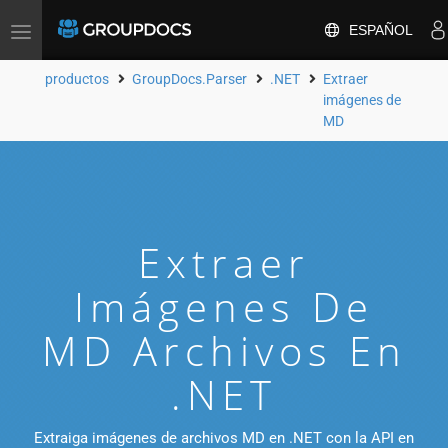
ESPAÑOL
Toggle
navigation
productos
GroupDocs.Parser
.NET
Extraer
imágenes de
MD
Extraer
Imágenes De
MD Archivos En
.NET
Extraiga imágenes de archivos MD en .NET con la API en