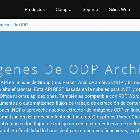
Productos
Compra
Soporte
Sitios Web
mágenes de ODP
genes De ODP Arch
PI en la nube de GroupDocs.Parser. Analice archivos ODP y 61 más,
 alta eficiencia. Esta API REST basada en la nube es para .NET y o
 Office ni otras aplicaciones. También es compatible con PDF, Wor
mentos o automatizando flujos de trabajo de extracción de contenid
ones .NET o aproveche nuestro extractor de imágenes ODP en línea g
matización del procesamiento de facturas, GroupDocs.Parser Cloud
 problemas en los flujos de trabajo con un mínimo esfuerzo de codi
rial. Su flexibilidad lo hace ideal para soluciones financieras, lega