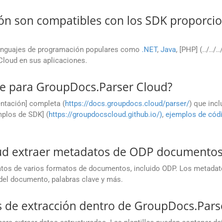
ón son compatibles con los SDK proporci
enguajes de programación populares como
.NET
,
Java
, [PHP] (../../.
 Cloud en sus aplicaciones.
e para GroupDocs.Parser Cloud?
ntación] completa (
https://docs.groupdocs.cloud/parser/
) que incl
mplos de SDK] (
https://groupdocscloud.github.io/)
,
ejemplos de cód
ud extraer metadatos de ODP documento
atos de varios formatos de documentos, incluido ODP. Los metada
o del documento, palabras clave y más.
las de extracción dentro de GroupDocs.Par