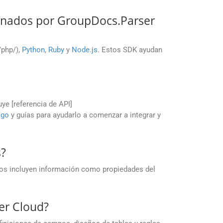
onados por GroupDocs.Parser
./php/),
Python
,
Ruby
y
Node.js
. Estos SDK ayudan
uye [referencia de API]
igo
y guías para ayudarlo a comenzar a integrar y
s?
tos incluyen información como propiedades del
ser Cloud?