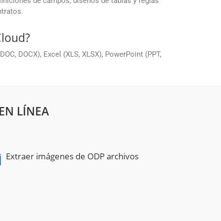
finiciones de campos, diseños de tablas y reglas
tratos.
Cloud?
DOC, DOCX), Excel (XLS, XLSX), PowerPoint (PPT,
EN LÍNEA
Extraer imágenes de ODP archivos