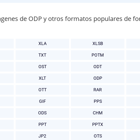
ágenes de ODP y otros formatos populares de fo
XLA
XLSB
TXT
POTM
OST
ODT
XLT
ODP
OTT
RAR
GIF
PPS
ODS
CHM
PPT
PPTX
JP2
OTS