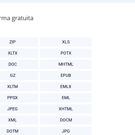
rma gratuita
ZIP
XLS
XLTX
POTX
DOC
MHTML
GZ
EPUB
XLTM
EMLX
PPSX
EML
JPEG
XHTML
XML
DOCM
DOTM
JPG