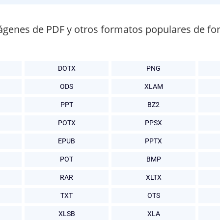
ágenes de PDF y otros formatos populares de fo
DOTX
PNG
ODS
XLAM
PPT
BZ2
POTX
PPSX
EPUB
PPTX
POT
BMP
RAR
XLTX
TXT
OTS
XLSB
XLA