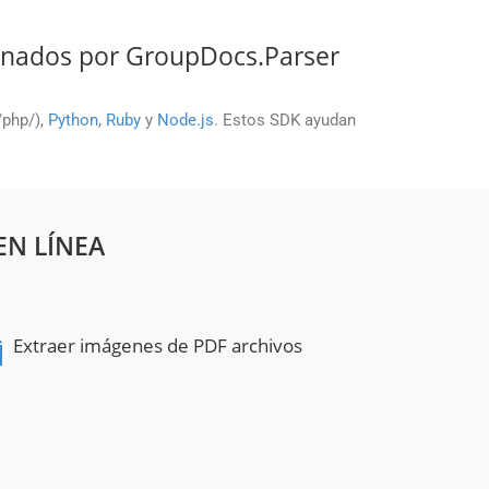
onados por GroupDocs.Parser
./php/),
Python
,
Ruby
y
Node.js
. Estos SDK ayudan
EN LÍNEA
Extraer imágenes de PDF archivos