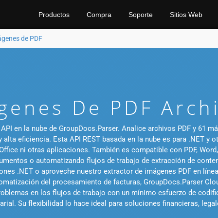
Productos
Compra
Soporte
Sitios Web
ágenes de PDF
genes De PDF Arch
API en la nube de GroupDocs.Parser. Analice archivos PDF y 61 más, 
 alta eficiencia. Esta API REST basada en la nube es para .NET y o
 Office ni otras aplicaciones. También es compatible con PDF, Wor
mentos o automatizando flujos de trabajo de extracción de contenid
ones .NET o aproveche nuestro extractor de imágenes PDF en línea g
matización del procesamiento de facturas, GroupDocs.Parser Cloud
 problemas en los flujos de trabajo con un mínimo esfuerzo de codi
rial. Su flexibilidad lo hace ideal para soluciones financieras, lega