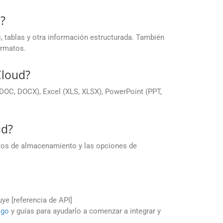
?
 tablas y otra información estructurada. También
ormatos.
Cloud?
OC, DOCX), Excel (XLS, XLSX), PowerPoint (PPT,
ud?
itos de almacenamiento y las opciones de
uye [referencia de API]
igo
y guías para ayudarlo a comenzar a integrar y