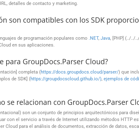
RL, detalles de contacto y marketing.
ón son compatibles con los SDK proporci
enguajes de programación populares como
.NET
,
Java
, [PHP] (../../.
 Cloud en sus aplicaciones.
e para GroupDocs.Parser Cloud?
ntación] completa (
https://docs.groupdocs.cloud/parser/
) que incl
mplos de SDK] (
https://groupdocscloud.github.io/)
,
ejemplos de cód
mo se relacionan con GroupDocs.Parser Cl
ntacional) son un conjunto de principios arquitectónicos para dis
uar con el servicio a través de Internet utilizando métodos HTTP e
r Cloud para el análisis de documentos, extracción de datos, esca