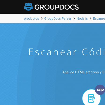
productos
GroupDocs.Parser
Node.js
Escanee
Escanear Cód
Analice HTML archivos y 61