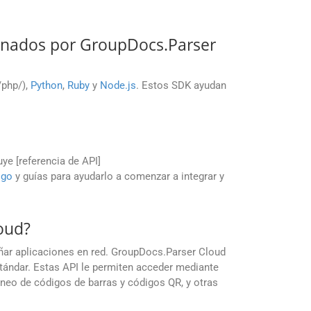
onados por GroupDocs.Parser
./php/),
Python
,
Ruby
y
Node.js
. Estos SDK ayudan
uye [referencia de API]
igo
y guías para ayudarlo a comenzar a integrar y
oud?
eñar aplicaciones en red. GroupDocs.Parser Cloud
stándar. Estas API le permiten acceder mediante
neo de códigos de barras y códigos QR, y otras