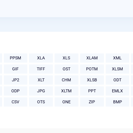
PPSM
XLA
XLS
XLAM
XML
GIF
TIFF
OST
POTM
XLSM
JP2
XLT
CHM
XLSB
ODT
ODP
JPG
XLTM
PPT
EMLX
CSV
OTS
ONE
ZIP
BMP