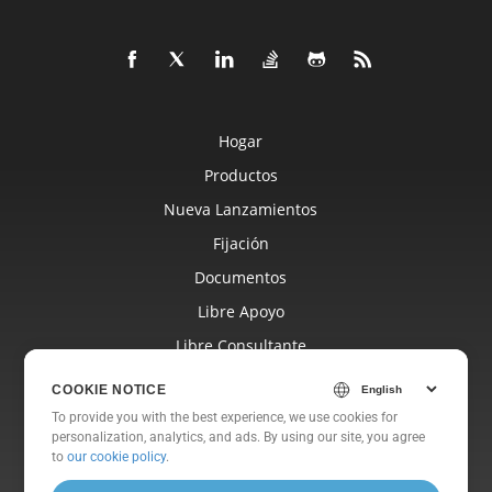
Hogar
Productos
Nueva Lanzamientos
Fijación
Documentos
Libre Apoyo
Libre Consultante
Blog
COOKIE NOTICE
Sitios Web
To provide you with the best experience, we use cookies for
personalization, analytics, and ads. By using our site, you agree
Sobre
to
our cookie policy
.