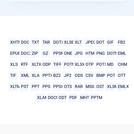
XHTML
DOC
TXT
TAR
DOTX
XLSB
XLT
JPEG
DOT
GIF
FB2
EPUB
DOCX
ZIP
GZ
PPSM
ONE
JPG
HTML
PNG
DOTM
EML
XLS
RTF
XLTX
ODP
TIFF
POTM
XLSX
OTP
POTX
MD
CHM
TIF
XML
XLA
PPTX
BZ2
JP2
ODS
CSV
BMP
POT
OTT
XLTM
PST
PPT
PPS
PPSX
OTS
RAR
MSG
OST
XLSM
EMLX
XLAM
DOCM
ODT
PDF
MHTML
PPTM