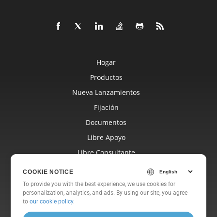
Hogar
Productos
Nueva Lanzamientos
Fijación
Documentos
Libre Apoyo
Libre Consultante
Blog
COOKIE NOTICE
Sitios Web
To provide you with the best experience, we use cookies for
personalization, analytics, and ads. By using our site, you agree
Sobre
to
our cookie policy
.