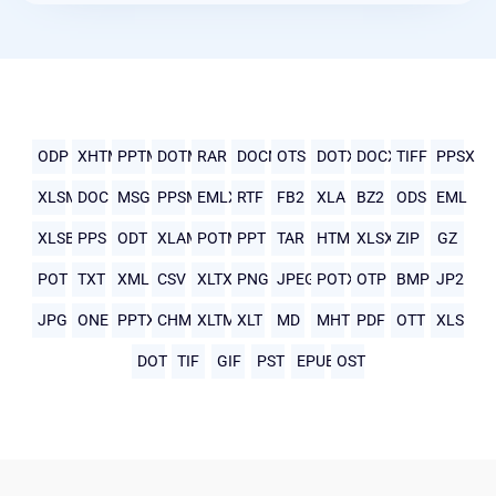
ODP
XHTML
PPTM
DOTM
RAR
DOCM
OTS
DOTX
DOCX
TIFF
PPSX
XLSM
DOC
MSG
PPSM
EMLX
RTF
FB2
XLA
BZ2
ODS
EML
XLSB
PPS
ODT
XLAM
POTM
PPT
TAR
HTML
XLSX
ZIP
GZ
POT
TXT
XML
CSV
XLTX
PNG
JPEG
POTX
OTP
BMP
JP2
JPG
ONE
PPTX
CHM
XLTM
XLT
MD
MHTML
PDF
OTT
XLS
DOT
TIF
GIF
PST
EPUB
OST