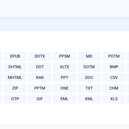
EPUB
DOTX
PPSM
MD
POTM
XHTML
DOT
XLTX
DOTM
BMP
MHTML
RAR
PPT
DOC
CSV
ZIP
PPTM
ONE
TXT
CHM
OTP
GIF
EML
XML
XLS