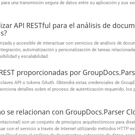
ara una transmisión segura de datos entre su aplicación y sus ser
lizar API RESTful para el análisis de docum
as?
izada y accesible de interactuar con servicios de análisis de doc
ntegración, automatización y personalización de tareas relacionad
ibilidad y escalabilidad.
I REST proporcionadas por GroupDocs.Pars
claves API o tokens OAuth. Obtendrá estas credenciales de GroupD
rciona detalles sobre el proceso de autenticación requerido, los pun
mo se relacionan con GroupDocs.Parser Cl
ntacional) son un conjunto de principios arquitectónicos para dis
uar con el servicio a través de Internet utilizando métodos HTTP e