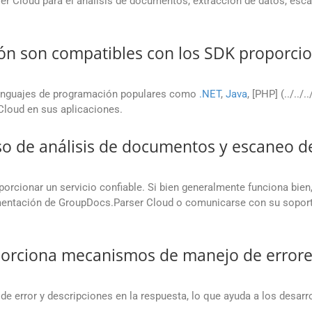
r Cloud para el análisis de documentos, extracción de datos, esca
ón son compatibles con los SDK proporci
enguajes de programación populares como
.NET
,
Java
, [PHP] (../../.
 Cloud en sus aplicaciones.
eso de análisis de documentos y escaneo d
rcionar un servicio confiable. Si bien generalmente funciona bien
mentación de GroupDocs.Parser Cloud o comunicarse con su soporte
orciona mecanismos de manejo de errores 
 error y descripciones en la respuesta, lo que ayuda a los desarro