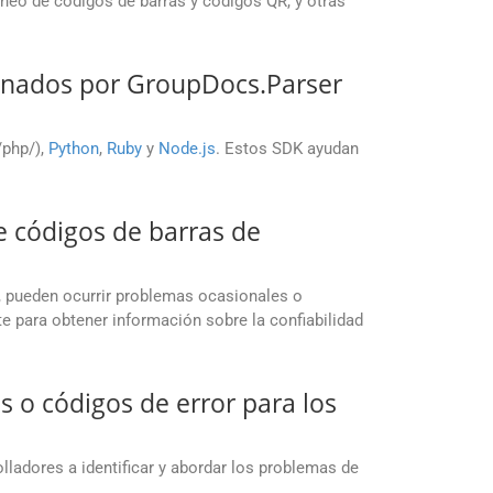
neo de códigos de barras y códigos QR, y otras
onados por GroupDocs.Parser
./php/),
Python
,
Ruby
y
Node.js
. Estos SDK ayudan
e códigos de barras de
, pueden ocurrir problemas ocasionales o
 para obtener información sobre la confiabilidad
o códigos de error para los
lladores a identificar y abordar los problemas de