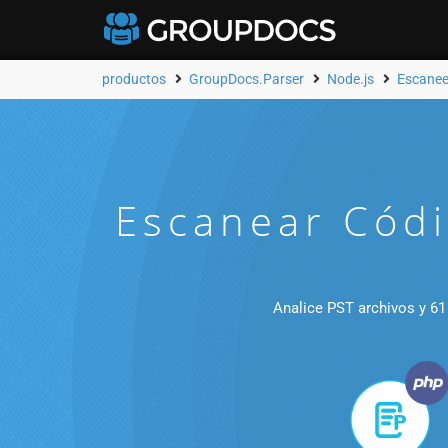
productos
GroupDocs.Parser
Node.js
Escanee
Escanear Códi
Analice PST archivos y 61