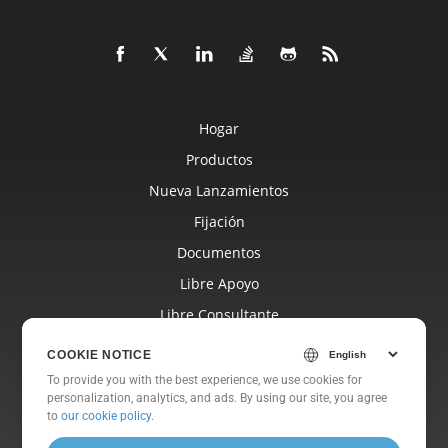
Hogar
Productos
Nueva Lanzamientos
Fijación
Documentos
Libre Apoyo
Libre Consultante
Blog
COOKIE NOTICE
Sitios Web
To provide you with the best experience, we use cookies for
personalization, analytics, and ads. By using our site, you agree
Sobre
to
our cookie policy
.