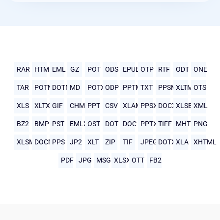
RAR
HTML
EML
GZ
POT
ODS
EPUB
OTP
RTF
ODT
ONE
TAR
POTM
DOTM
MD
POTX
ODP
PPTM
TXT
PPSM
XLTM
OTS
XLS
XLTX
GIF
CHM
PPT
CSV
XLAM
PPSX
DOCX
XLSB
XML
BZ2
BMP
PST
EMLX
OST
DOT
DOC
PPTX
TIFF
MHTML
PNG
XLSM
DOCM
PPS
JP2
XLT
ZIP
TIF
JPEG
DOTX
XLA
XHTML
PDF
JPG
MSG
XLSX
OTT
FB2