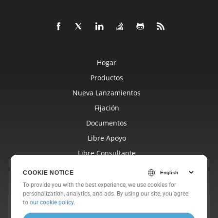
Hogar
Productos
Nueva Lanzamientos
Fijación
Documentos
Libre Apoyo
Libre Consultante
Blog
COOKIE NOTICE
Sitios Web
To provide you with the best experience, we use cookies for
personalization, analytics, and ads. By using our site, you agree
Sobre
to
our cookie policy
.