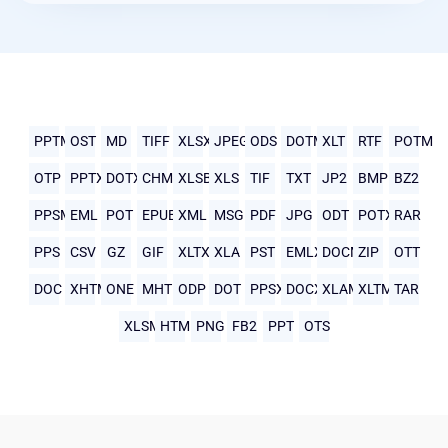
PPTM
OST
MD
TIFF
XLSX
JPEG
ODS
DOTM
XLT
RTF
POTM
OTP
PPTX
DOTX
CHM
XLSB
XLS
TIF
TXT
JP2
BMP
BZ2
PPSM
EML
POT
EPUB
XML
MSG
PDF
JPG
ODT
POTX
RAR
PPS
CSV
GZ
GIF
XLTX
XLA
PST
EMLX
DOCM
ZIP
OTT
DOC
XHTML
ONE
MHTML
ODP
DOT
PPSX
DOCX
XLAM
XLTM
TAR
XLSM
HTML
PNG
FB2
PPT
OTS