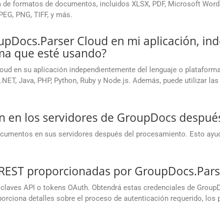
de formatos de documentos, incluidos XLSX, PDF, Microsoft Word 
EG, PNG, TIFF, y más.
oupDocs.Parser Cloud en mi aplicación, i
rma que esté usando?
Cloud en su aplicación independientemente del lenguaje o platafo
ET, Java, PHP, Python, Ruby y Node.js. Además, puede utilizar las
 en los servidores de GroupDocs despué
mentos en sus servidores después del procesamiento. Esto ayuda 
I REST proporcionadas por GroupDocs.Pars
claves API o tokens OAuth. Obtendrá estas credenciales de GroupD
rciona detalles sobre el proceso de autenticación requerido, los pun