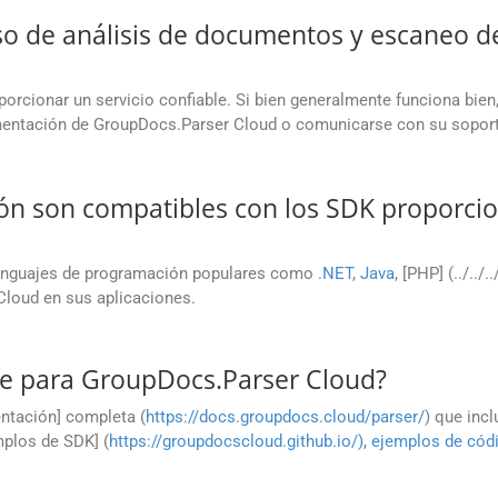
eso de análisis de documentos y escaneo d
rcionar un servicio confiable. Si bien generalmente funciona bien
mentación de GroupDocs.Parser Cloud o comunicarse con su soporte
ón son compatibles con los SDK proporci
enguajes de programación populares como
.NET
,
Java
, [PHP] (../../.
 Cloud en sus aplicaciones.
e para GroupDocs.Parser Cloud?
ntación] completa (
https://docs.groupdocs.cloud/parser/
) que incl
mplos de SDK] (
https://groupdocscloud.github.io/)
,
ejemplos de cód