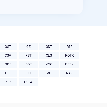
OST
GZ
ODT
RTF
CSV
PST
XLS
POTX
ODS
DOT
MSG
PPSX
TIFF
EPUB
MD
RAR
ZIP
DOCX