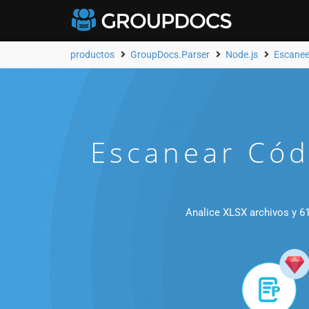
productos
GroupDocs.Parser
Node.js
Escanee
Escanear Cód
Analice XLSX archivos y 61