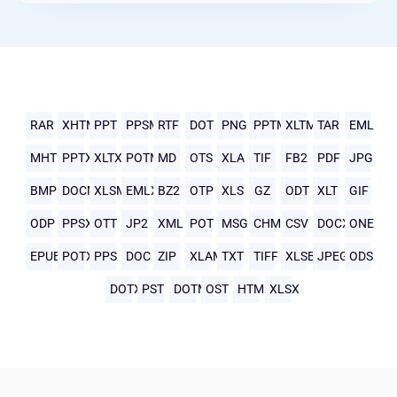
RAR
XHTML
PPT
PPSM
RTF
DOT
PNG
PPTM
XLTM
TAR
EML
MHTML
PPTX
XLTX
POTM
MD
OTS
XLA
TIF
FB2
PDF
JPG
BMP
DOCM
XLSM
EMLX
BZ2
OTP
XLS
GZ
ODT
XLT
GIF
ODP
PPSX
OTT
JP2
XML
POT
MSG
CHM
CSV
DOCX
ONE
EPUB
POTX
PPS
DOC
ZIP
XLAM
TXT
TIFF
XLSB
JPEG
ODS
DOTX
PST
DOTM
OST
HTML
XLSX