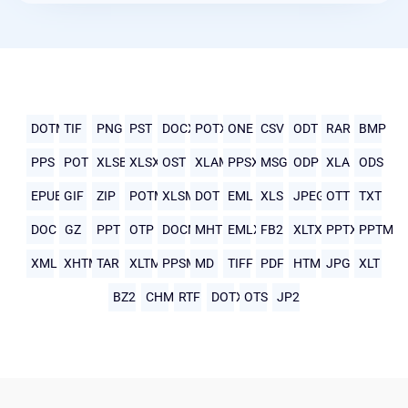
DOTM
TIF
PNG
PST
DOCX
POTX
ONE
CSV
ODT
RAR
BMP
PPS
POT
XLSB
XLSX
OST
XLAM
PPSX
MSG
ODP
XLA
ODS
EPUB
GIF
ZIP
POTM
XLSM
DOT
EML
XLS
JPEG
OTT
TXT
DOC
GZ
PPT
OTP
DOCM
MHTML
EMLX
FB2
XLTX
PPTX
PPTM
XML
XHTML
TAR
XLTM
PPSM
MD
TIFF
PDF
HTML
JPG
XLT
BZ2
CHM
RTF
DOTX
OTS
JP2