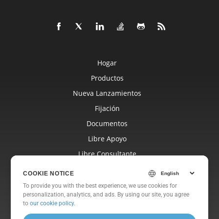
Hogar
Productos
Nueva Lanzamientos
Fijación
Documentos
Libre Apoyo
Libre Consultante
Blog
COOKIE NOTICE
Sitios Web
To provide you with the best experience, we use cookies for
personalization, analytics, and ads. By using our site, you agree
Sobre
to
our cookie policy
.