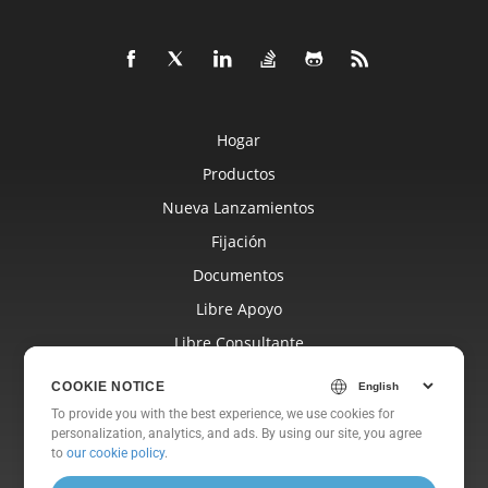
Hogar
Productos
Nueva Lanzamientos
Fijación
Documentos
Libre Apoyo
Libre Consultante
Blog
COOKIE NOTICE
Sitios Web
To provide you with the best experience, we use cookies for
personalization, analytics, and ads. By using our site, you agree
Sobre
to
our cookie policy
.