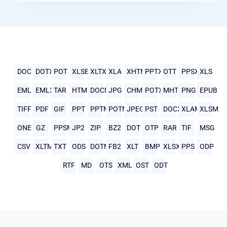
DOC
DOTX
POT
XLSB
XLTX
XLA
XHTML
PPTX
OTT
PPSX
XLS
EML
EMLX
TAR
HTML
DOCM
JPG
CHM
POTX
MHTML
PNG
EPUB
TIFF
PDF
GIF
PPT
PPTM
POTM
JPEG
PST
DOCX
XLAM
XLSM
ONE
GZ
PPSM
JP2
ZIP
BZ2
DOT
OTP
RAR
TIF
MSG
CSV
XLTM
TXT
ODS
DOTM
FB2
XLT
BMP
XLSX
PPS
ODP
RTF
MD
OTS
XML
OST
ODT