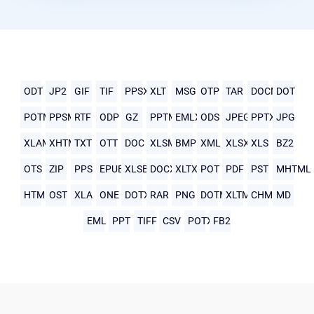
ODT
JP2
GIF
TIF
PPSX
XLT
MSG
OTP
TAR
DOCM
DOT
POTM
PPSM
RTF
ODP
GZ
PPTM
EMLX
ODS
JPEG
PPTX
JPG
XLAM
XHTML
TXT
OTT
DOC
XLSM
BMP
XML
XLSX
XLS
BZ2
OTS
ZIP
PPS
EPUB
XLSB
DOCX
XLTX
POT
PDF
PST
MHTML
HTML
OST
XLA
ONE
DOTX
RAR
PNG
DOTM
XLTM
CHM
MD
EML
PPT
TIFF
CSV
POTX
FB2