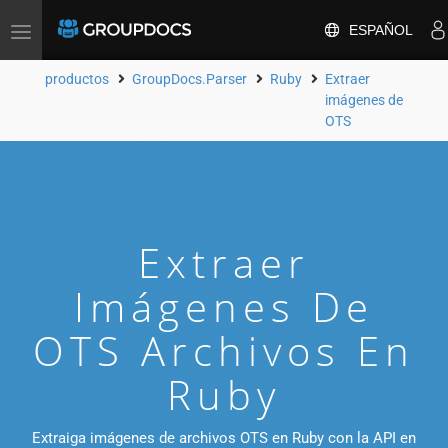
ESPAÑOL
Toggle
navigation
productos
GroupDocs.Parser
Ruby
Extraer
imágenes de
OTS
Extraer
Imágenes De
OTS Archivos En
Ruby
Extraiga imágenes de archivos OTS en Ruby con la API en