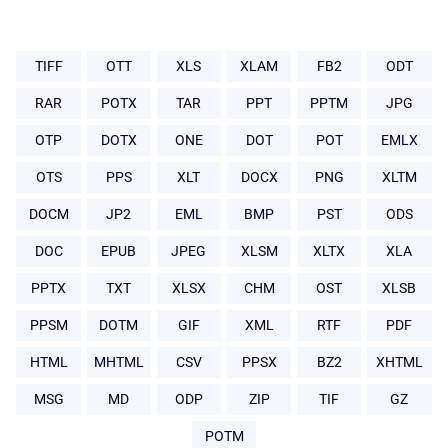
TIFF
OTT
XLS
XLAM
FB2
ODT
RAR
POTX
TAR
PPT
PPTM
JPG
OTP
DOTX
ONE
DOT
POT
EMLX
OTS
PPS
XLT
DOCX
PNG
XLTM
DOCM
JP2
EML
BMP
PST
ODS
DOC
EPUB
JPEG
XLSM
XLTX
XLA
PPTX
TXT
XLSX
CHM
OST
XLSB
PPSM
DOTM
GIF
XML
RTF
PDF
HTML
MHTML
CSV
PPSX
BZ2
XHTML
MSG
MD
ODP
ZIP
TIF
GZ
POTM