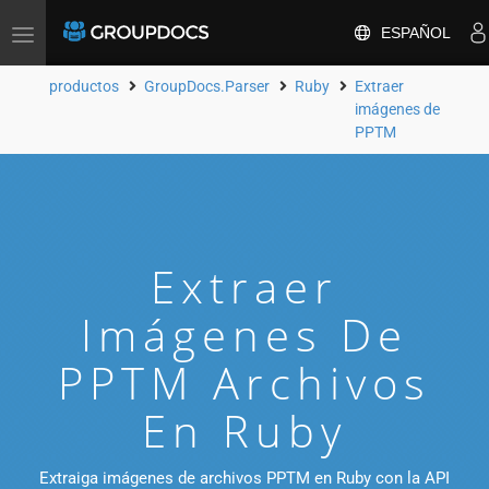
ESPAÑOL
Toggle
navigation
productos
GroupDocs.Parser
Ruby
Extraer
imágenes de
PPTM
Extraer
Imágenes De
PPTM Archivos
En Ruby
Extraiga imágenes de archivos PPTM en Ruby con la API