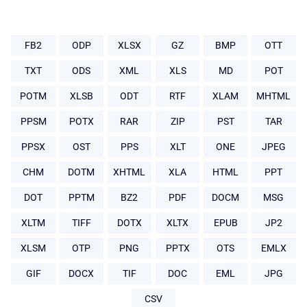
FB2
ODP
XLSX
GZ
BMP
OTT
TXT
ODS
XML
XLS
MD
POT
POTM
XLSB
ODT
RTF
XLAM
MHTML
PPSM
POTX
RAR
ZIP
PST
TAR
PPSX
OST
PPS
XLT
ONE
JPEG
CHM
DOTM
XHTML
XLA
HTML
PPT
DOT
PPTM
BZ2
PDF
DOCM
MSG
XLTM
TIFF
DOTX
XLTX
EPUB
JP2
XLSM
OTP
PNG
PPTX
OTS
EMLX
GIF
DOCX
TIF
DOC
EML
JPG
CSV