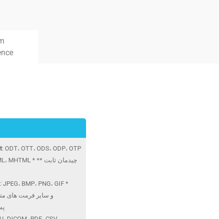
rm
ence
t
: ODT، OTT، ODS، ODP، OTP
: HTM، HTML، MHTML * 
: JPEG، BMP، PNG، GIF *
پس
**سایر **: OM، PDF، CSV