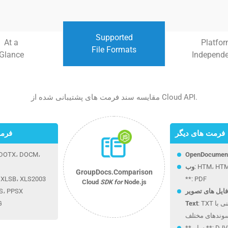
Supported
At a
Platfo
File Formats
Glance
Independ
مقایسه سند فرمت های پشتیبانی شده از Cloud API.
فرمت های دیگر
فرمت
 DOTX، DOCM،
OpenDocumen
** چیدمان ثابت
وب
GroupDocs.Comparison
، XLSB، XLS2003
**: PDF
Cloud
SDK for
Node.js
فایل های تصویر
PS، PPSX
: TXT و سایر فرمت های متنی با
Text
G
وندهای مختلف
DJVU، DIC