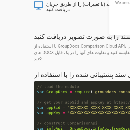
We are u
سند نتیجه (با تغییرات) را از طریق جریان
دریافت کنید
سند را به صورت تصویر دریافت کنید
با استفاده از GroupDocs.Comparison Cloud API، می توانید اسناد را مقایسه کنید و لیست تغییرات را در قالب تصاویر دریافت کنید. کد زیر نشان می دهد که چگونه می توانید فایل
های DOCX منبع و هدف را مقایسه کنید و تفاوت های آنها را در یک فایل result.DOCX واکشی کنید. بعداً می توانید با استفاده از Node.js فایل DOCX حاصل را به صورت تصویر دریافت
کنید:
var
GroupDocs
=
require
(
'groupdocs-compa
var
appSid
=
"XXXXXXXX-XXXX-XXXX-XXXX-XX
var
appKey
=
"XXXXXXXXXXXXXXXXXXXXXXXXXX
var
infoApi
=
GroupDocs
.
InfoApi
.
fromKeys