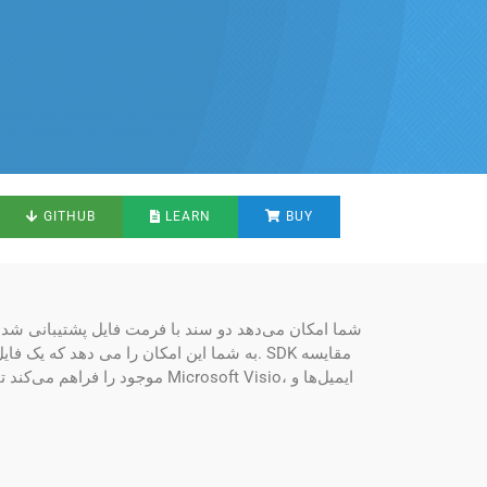
GITHUB
LEARN
BUY