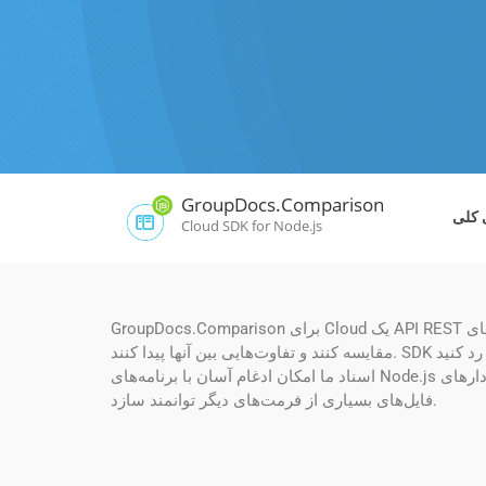
GroupDocs.Comparison
 کلی
Cloud SDK for Node.js
GroupDocs.Comparison برای Cloud یک API REST است که به برنامه‌های Node.js شما امکان می‌دهد دو سند با فرمت فایل پشتیبانی شده را واکشی کنند، آن اسناد را با فرمت مشابه
مقایسه کنند و تفاوت‌هایی بین آنها پیدا کنند. SDK به شما این امکان را می دهد که یک فایل حاصل بسازید و به شما امکان می دهد تغییرات بازیابی شده را بپذیرید یا رد کنید. SDK مقایسه
اسناد ما امکان ادغام آسان با برنامه‌های Node.js موجود را فراهم می‌کند تا کاربران نهایی شما را برای مقایسه اسناد، صفحات گسترده، ارائه‌ها، نمودارهای Microsoft Visio، ایمیل‌ها و
فایل‌های بسیاری از فرمت‌های دیگر توانمند سازد.