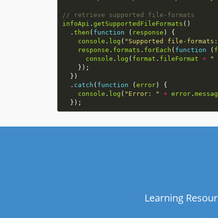
infoApi
.
getSupportedFileFormats
  .
then
(
function
 (
response
console
.
log
(
"Supported file-formats:
response
.
formats
.
forEach
(
function
 (
f
console
.
log
(
format
.
fileFormat
+
" 
  .
catch
(
function
 (
error
console
.
log
(
"Error: "
+
error
.
messag
Learning Resour