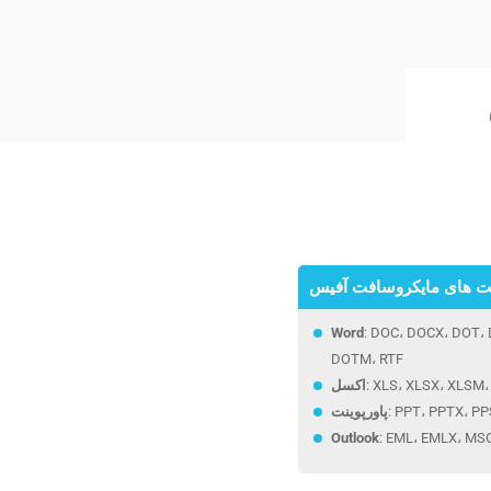
 های مایکروسافت آفیس
Word
: DOC، DOCX، DOT،
DOTM، RTF
: XLS، XLSX، XLSM
اکسل
: PPT، PPTX، P
پاورپوینت
Outlook
: EML، EMLX، MS