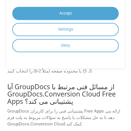
GroupDocs.Conversion Cloud با رمزگذاری داده ها در حال
حمل و نقل و در حالت استراحت و پیروی از پروتکل های امنیتی
Accept
استاندارد صنعتی، فرآیند تبدیل ایمن را تضمین می کند.
Settings
چگونه فقط صفحات خاص یا محدوده
صفحه را از CF2 به POTM تبدیل کنم؟
Deny
GroupDocs.Conversion Cloud به شما امکان می دهد محدوده
صفحه سفارشی را برای تبدیل تعریف کنید. با استفاده از پارامتر
Pages در درخواست API خود می توانید صفحات خاصی (مانند 1،
3، 5) یا محدوده صفحه (مثلاً 2-6) را انتخاب کنید.
آیا GroupDocs از مسائل فنی مرتبط با
GroupDocs.Conversion Cloud Free
Apps پشتیبانی می کند؟
GroupDocs پشتیبانی فنی را برای کاربران Free Apps ارائه می
دهد تا به حل مشکلات یا پاسخ به سؤالات مربوط به پلت فرم
GroupDocs.Conversion Cloud کمک کند.