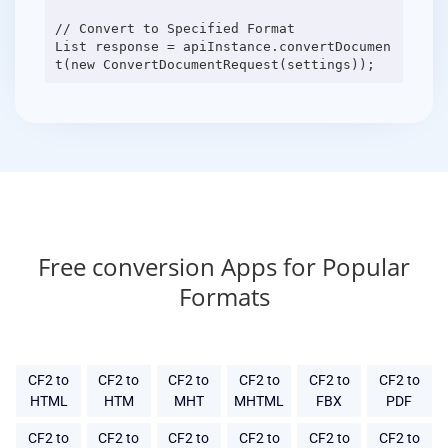
// Convert to Specified Format
List response = apiInstance.convertDocumen
Free conversion Apps for Popular
Formats
CF2 to
CF2 to
CF2 to
CF2 to
CF2 to
CF2 to
HTML
HTM
MHT
MHTML
FBX
PDF
CF2 to
CF2 to
CF2 to
CF2 to
CF2 to
CF2 to