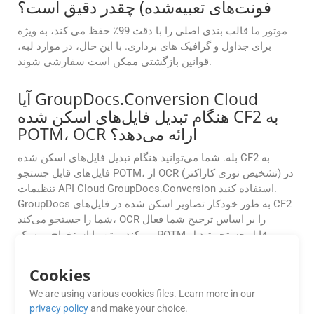
فونت‌های تعبیه‌شده) چقدر دقیق است؟
موتور ما قالب بندی اصلی را با دقت 99٪ حفظ می کند، به ویژه
برای جداول و گرافیک های برداری. با این حال، در موارد لبه،
قوانین بازگشتی ممکن است سفارشی شوند.
آیا GroupDocs.Conversion Cloud
هنگام تبدیل فایل‌های اسکن شده CF2 به
POTM، OCR ارائه می‌دهد؟
بله. شما می‌توانید هنگام تبدیل فایل‌های اسکن شده CF2 به
فایل‌های قابل جستجو POTM، از OCR (تشخیص نوری کاراکتر) در
تنظیمات API Cloud GroupDocs.Conversion استفاده کنید.
GroupDocs به طور خودکار تصاویر اسکن شده در فایل‌های CF2
شما را جستجو می‌کند، OCR را بر اساس ترجیح شما فعال
می‌کند، متن را استخراج و به یک POTM قابل جستجو تبدیل
می‌کند.
Cookies
فرآیند تبدیل در GroupDocs.Conversion
We are using various cookies files. Learn more in our
Cloud چقدر امن است؟
privacy policy
and make your choice.