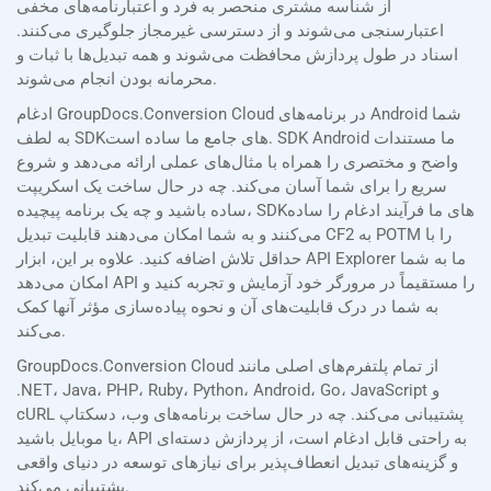
از شناسه مشتری منحصر به فرد و اعتبارنامه‌های مخفی
اعتبارسنجی می‌شوند و از دسترسی غیرمجاز جلوگیری می‌کنند.
اسناد در طول پردازش محافظت می‌شوند و همه تبدیل‌ها با ثبات و
محرمانه بودن انجام می‌شوند.
ادغام GroupDocs.Conversion Cloud در برنامه‌های Android شما
به لطف SDKهای جامع ما ساده است. SDK Android ما مستندات
واضح و مختصری را همراه با مثال‌های عملی ارائه می‌دهد و شروع
سریع را برای شما آسان می‌کند. چه در حال ساخت یک اسکریپت
ساده باشید و چه یک برنامه پیچیده، SDKهای ما فرآیند ادغام را ساده
می‌کنند و به شما امکان می‌دهند قابلیت تبدیل CF2 به POTM را با
حداقل تلاش اضافه کنید. علاوه بر این، ابزار API Explorer ما به شما
امکان می‌دهد API را مستقیماً در مرورگر خود آزمایش و تجربه کنید و
به شما در درک قابلیت‌های آن و نحوه پیاده‌سازی مؤثر آنها کمک
می‌کند.
GroupDocs.Conversion Cloud از تمام پلتفرم‌های اصلی مانند
.NET، Java، PHP، Ruby، Python، Android، Go، JavaScript و
cURL پشتیبانی می‌کند. چه در حال ساخت برنامه‌های وب، دسکتاپ
یا موبایل باشید، API به راحتی قابل ادغام است، از پردازش دسته‌ای
و گزینه‌های تبدیل انعطاف‌پذیر برای نیازهای توسعه در دنیای واقعی
پشتیبانی می‌کند.