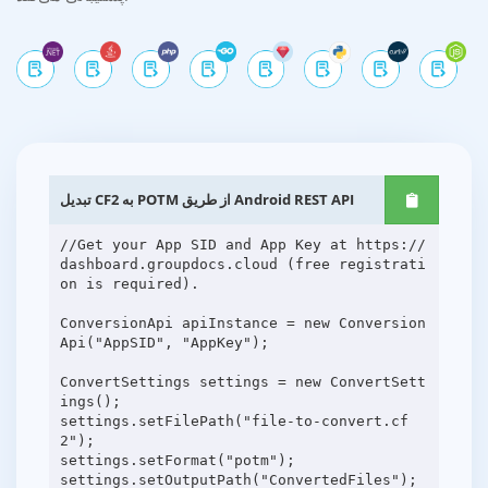
تبدیل CF2 به POTM از طریق Android REST API
//Get your App SID and App Key at https://
dashboard.groupdocs.cloud (free registrati
on is required).
ConversionApi apiInstance = new Conversion
Api("AppSID", "AppKey");
ConvertSettings settings = new ConvertSett
ings();
settings.setFilePath("file-to-convert.cf
2");
settings.setFormat("potm");
settings.setOutputPath("ConvertedFiles");