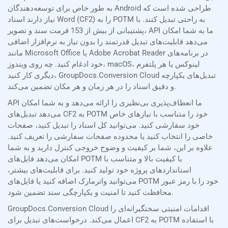
به طور خاص برای توسعه‌دهندگان Android طراحی شده است که
نیاز دارند اسناد Word (CF2) را به POTM به راحتی تبدیل کنند. با
پشتیبانی از بیش از 153 فرمت سند و تصویر، API ما به شما امکان
می‌دهد قابلیت‌های تبدیل قدرتمند را بدون نیاز به نرم‌افزار اضافی
مانند Microsoft Office یا Adobe Acrobat Reader در برنامه‌های
خود ادغام کنید. چه روی ویندوز، macOS، لینوکس یا هر پلتفرم
دیگری کار کنید، GroupDocs.Conversion Cloud تبدیل‌های یکپارچه
و دقیق اسناد را در هر زمان و هر مکان تضمین می‌کند.
API ما انعطاف‌پذیری بی‌نظیری را ارائه می‌دهد و به شما امکان
می‌دهد تبدیل‌های CF2 به POTM خود را متناسب با نیازهای خاص
خود سفارشی کنید. می‌توانید کل اسناد را تبدیل کنید، صفحات
خاصی را انتخاب کنید یا محدوده صفحات سفارشی را تعریف کنید.
علاوه بر این، شما بر کیفیت و وضوح خروجی کنترل دارید و به شما
امکان می‌دهد فایل‌های POTM با کیفیت بالا و متناسب با
استانداردهای پروژه خود تولید کنید. برای قابلیت‌های بیشتر،
می‌توانید واترمارک اضافه کنید یا فایل‌های POTM خود را با رمز عبور
محافظت کنید تا امنیت و یکپارچگی سند تضمین شود.
GroupDocs.Conversion Cloud اقدامات امنیتی سختگیرانه‌ای را
اعمال می‌کند. درخواست‌های تبدیل برای CF2 به POTM با استفاده