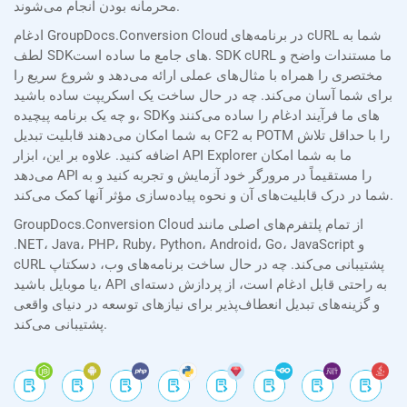
محرمانه بودن انجام می‌شوند.
ادغام GroupDocs.Conversion Cloud در برنامه‌های cURL شما به
لطف SDKهای جامع ما ساده است. SDK cURL ما مستندات واضح و
مختصری را همراه با مثال‌های عملی ارائه می‌دهد و شروع سریع را
برای شما آسان می‌کند. چه در حال ساخت یک اسکریپت ساده باشید
و چه یک برنامه پیچیده، SDKهای ما فرآیند ادغام را ساده می‌کنند و
به شما امکان می‌دهند قابلیت تبدیل CF2 به POTM را با حداقل تلاش
اضافه کنید. علاوه بر این، ابزار API Explorer ما به شما امکان
می‌دهد API را مستقیماً در مرورگر خود آزمایش و تجربه کنید و به
شما در درک قابلیت‌های آن و نحوه پیاده‌سازی مؤثر آنها کمک می‌کند.
GroupDocs.Conversion Cloud از تمام پلتفرم‌های اصلی مانند
.NET، Java، PHP، Ruby، Python، Android، Go، JavaScript و
cURL پشتیبانی می‌کند. چه در حال ساخت برنامه‌های وب، دسکتاپ
یا موبایل باشید، API به راحتی قابل ادغام است، از پردازش دسته‌ای
و گزینه‌های تبدیل انعطاف‌پذیر برای نیازهای توسعه در دنیای واقعی
پشتیبانی می‌کند.