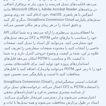
می‌دهد قابلیت‌های تبدیل قدرتمند را بدون نیاز به نرم‌افزار اضافی
مانند Microsoft Office یا Adobe Acrobat Reader در برنامه‌های
خود ادغام کنید. چه روی ویندوز، macOS، لینوکس یا هر پلتفرم
دیگری کار کنید، GroupDocs.Conversion Cloud تبدیل‌های یکپارچه
و دقیق اسناد را در هر زمان و هر مکان تضمین می‌کند.
API ما انعطاف‌پذیری بی‌نظیری را ارائه می‌دهد و به شما امکان
می‌دهد تبدیل‌های CF2 به POTM خود را متناسب با نیازهای خاص
خود سفارشی کنید. می‌توانید کل اسناد را تبدیل کنید، صفحات
خاصی را انتخاب کنید یا محدوده صفحات سفارشی را تعریف کنید.
علاوه بر این، شما بر کیفیت و وضوح خروجی کنترل دارید و به شما
امکان می‌دهد فایل‌های POTM با کیفیت بالا و متناسب با
استانداردهای پروژه خود تولید کنید. برای قابلیت‌های بیشتر،
می‌توانید واترمارک اضافه کنید یا فایل‌های POTM خود را با رمز عبور
محافظت کنید تا امنیت و یکپارچگی سند تضمین شود.
GroupDocs.Conversion Cloud اقدامات امنیتی سختگیرانه‌ای را
اعمال می‌کند. درخواست‌های تبدیل برای CF2 به POTM با استفاده
از شناسه مشتری منحصر به فرد و اعتبارنامه‌های مخفی
اعتبارسنجی می‌شوند و از دسترسی غیرمجاز جلوگیری می‌کنند.
اسناد در طول پردازش محافظت می‌شوند و همه تبدیل‌ها با ثبات و