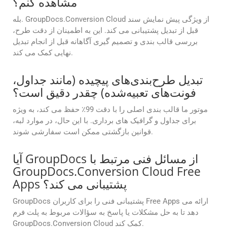
مشاهده کنم؟
بله. GroupDocs.Conversion Cloud از ویژگی پیش نمایش سند
قبل از تبدیل پشتیبانی می کند. این به اطمینان از دقت طرح،
بررسی قالب بندی و تصمیم گیری آگاهانه قبل از انجام تبدیل
نهایی کمک می کند.
تبدیل طرح‌بندی‌های پیچیده (مانند جداول،
فونت‌های تعبیه‌شده) چقدر دقیق است؟
موتور ما قالب بندی اصلی را با دقت 99٪ حفظ می کند، به ویژه
برای جداول و گرافیک های برداری. با این حال، در موارد لبه،
قوانین بازگشتی ممکن است سفارشی شوند.
آیا GroupDocs از مسائل فنی مرتبط با
GroupDocs.Conversion Cloud Free
Apps پشتیبانی می کند؟
GroupDocs پشتیبانی فنی را برای کاربران Free Apps ارائه می
دهد تا به حل مشکلات یا پاسخ به سؤالات مربوط به پلت فرم
GroupDocs.Conversion Cloud کمک کند.