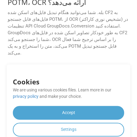
POTM، OCR ارائه می‌دهد؟
بله. شما می‌توانید هنگام تبدیل فایل‌های اسکن شده CF2 به
فایل‌های قابل جستجو POTM، از OCR (تشخیص نوری کاراکتر) در
تنظیمات API Cloud GroupDocs.Conversion استفاده کنید.
GroupDocs به طور خودکار تصاویر اسکن شده در فایل‌های CF2
شما را جستجو می‌کند، OCR را بر اساس ترجیح شما فعال
می‌کند، متن را استخراج و به یک POTM قابل جستجو تبدیل
می‌کند.
آیا می‌توانم GroupDocs.Conversion
Cloud را برای تبدیل خودکار اسناد در
Cookies
CI/CD pipeline خود ادغام کنم؟
We are using various cookies files. Learn more in our
بله، این API برای پشتیبانی از گردش‌های کاری خودکار ساخته
privacy policy
and make your choice.
شده است. شما می‌توانید به راحتی آن را با استفاده از SDK های
موجود برای .NET، Java، PHP، Ruby، Android، Go، Python و
Accept
سایر پلتفرم‌ها در خط تولید CI/CD خود ادغام کنید. این به شما
امکان می‌دهد تا تبدیل اسناد را به طور خودکار در طول مراحل
ساخت، استقرار یا پس از پردازش آغاز کنید.
Settings