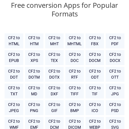
Free conversion Apps for Popular
Formats
CF2 to
CF2 to
CF2 to
CF2 to
CF2 to
CF2 to
HTML
HTM
MHT
MHTML
FBX
PDF
CF2 to
CF2 to
CF2 to
CF2 to
CF2 to
CF2 to
EPUB
XPS
TEX
DOC
DOCM
DOCX
CF2 to
CF2 to
CF2 to
CF2 to
CF2 to
CF2 to
DOT
DOTM
DOTX
RTF
ODT
OTT
CF2 to
CF2 to
CF2 to
CF2 to
CF2 to
CF2 to
TXT
MD
DXF
TIFF
TIF
JPG
CF2 to
CF2 to
CF2 to
CF2 to
CF2 to
CF2 to
JPEG
PNG
GIF
BMP
ICO
PSD
CF2 to
CF2 to
CF2 to
CF2 to
CF2 to
CF2 to
WMF
EMF
DCM
DICOM
WEBP
SVG