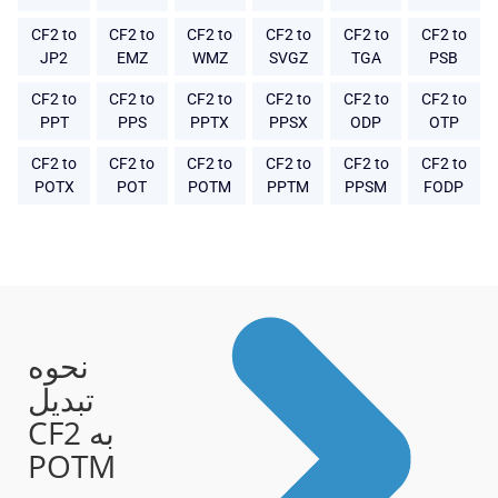
CF2 to
CF2 to
CF2 to
CF2 to
CF2 to
CF2 to
JP2
EMZ
WMZ
SVGZ
TGA
PSB
CF2 to
CF2 to
CF2 to
CF2 to
CF2 to
CF2 to
PPT
PPS
PPTX
PPSX
ODP
OTP
CF2 to
CF2 to
CF2 to
CF2 to
CF2 to
CF2 to
POTX
POT
POTM
PPTM
PPSM
FODP
نحوه
تبدیل
CF2 به
POTM