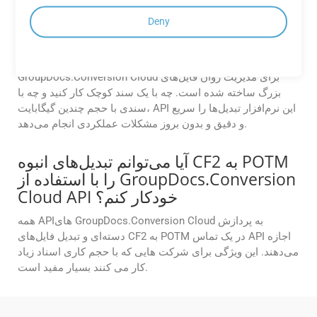
GroupDocs.Conversion Cloud چگونه
Deny
فایل‌های حجیم CF2 را در cURL در حین
تبدیل مدیریت می‌کند؟
GroupDocs.Conversion Cloud برای مدیریت روان فایل‌های
بزرگ ساخته شده است. چه با یک سند کوچک کار کنید و چه با
سندی با حجم چندین گیگابایت، API این نرم‌افزار تبدیل‌ها را سریع
و دقیق و بدون بروز مشکلات عملکردی انجام می‌دهد.
آیا می‌توانم تبدیل‌های انبوه CF2 به POTM
را با استفاده از GroupDocs.Conversion
Cloud API خودکار کنم؟
همه APIهای GroupDocs.Conversion Cloud به پردازش
دسته‌ای و تبدیل فایل‌های CF2 به POTM در یک تماس API اجازه
می‌دهند. این ویژگی برای شرکت هایی که با حجم کاری اسناد زیاد
کار می کنند بسیار مفید است.