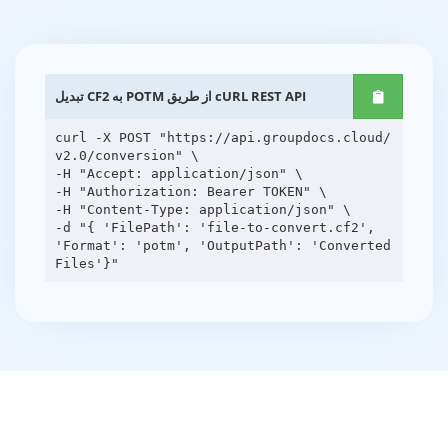
تبدیل CF2 به POTM از طریق cURL REST API
curl -X POST "https://api.groupdocs.cloud/
v2.0/conversion" \
-H "Accept: application/json" \
-H "Authorization: Bearer TOKEN" \
-H "Content-Type: application/json" \
-d "{ 'FilePath': 'file-to-convert.cf2',
'Format': 'potm', 'OutputPath': 'Converted