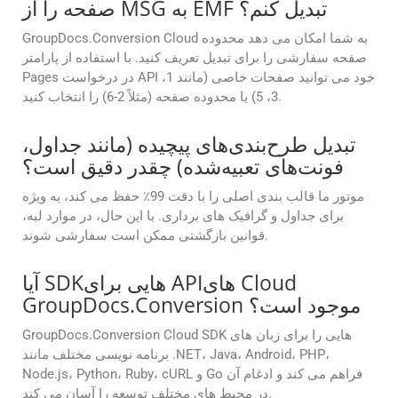
صفحه را از MSG به EMF تبدیل کنم؟
GroupDocs.Conversion Cloud به شما امکان می دهد محدوده
صفحه سفارشی را برای تبدیل تعریف کنید. با استفاده از پارامتر
Pages در درخواست API خود می توانید صفحات خاصی (مانند 1،
3، 5) یا محدوده صفحه (مثلاً 2-6) را انتخاب کنید.
تبدیل طرح‌بندی‌های پیچیده (مانند جداول،
فونت‌های تعبیه‌شده) چقدر دقیق است؟
موتور ما قالب بندی اصلی را با دقت 99٪ حفظ می کند، به ویژه
برای جداول و گرافیک های برداری. با این حال، در موارد لبه،
قوانین بازگشتی ممکن است سفارشی شوند.
آیا SDKهایی برای APIهای Cloud
GroupDocs.Conversion موجود است؟
GroupDocs.Conversion Cloud SDK هایی را برای زبان های
برنامه نویسی مختلف مانند .NET، Java، Android، PHP،
Node.js، Python، Ruby، cURL و Go فراهم می کند و ادغام آن
در محیط های مختلف توسعه را آسان می کند.