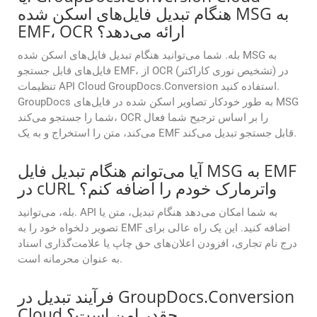
هنگام تبدیل فایل‌های اسکن شده MSG به
EMF، OCR ارائه می‌دهد؟
بله. شما می‌توانید هنگام تبدیل فایل‌های اسکن شده MSG به
فایل‌های قابل جستجو EMF، از OCR (تشخیص نوری کاراکتر) در
تنظیمات API Cloud GroupDocs.Conversion استفاده کنید.
GroupDocs به طور خودکار تصاویر اسکن شده در فایل‌های MSG
شما را جستجو می‌کند، OCR را بر اساس ترجیح شما فعال
می‌کند، متن را استخراج و به یک EMF قابل جستجو تبدیل می‌کند.
آیا می‌توانم هنگام تبدیل فایل MSG به EMF
در cURL واترمارک خودم را اضافه کنم؟
بله، می‌توانید. API به شما امکان می‌دهد هنگام تبدیل، متن یا
تصویر دلخواه خود را به EMF اضافه کنید. این یک راه عالی برای
درج نام تجاری، افزودن اعلان‌های حق چاپ یا علامت‌گذاری اسناد
به عنوان محرمانه است.
فرآیند تبدیل در GroupDocs.Conversion
Cloud چقدر امن است؟