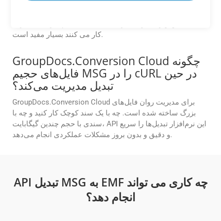
همه APIهای GroupDocs.Conversion Cloud به پردازش
دسته‌ای و تبدیل فایل‌های MSG به EMF در یک تماس API اجازه
می‌دهند. این ویژگی برای شرکت هایی که با حجم کاری اسناد زیاد
کار می کنند بسیار مفید است.
GroupDocs.Conversion Cloud چگونه
فایل‌های حجیم MSG را در cURL در حین
تبدیل مدیریت می‌کند؟
GroupDocs.Conversion Cloud برای مدیریت روان فایل‌های
بزرگ ساخته شده است. چه با یک سند کوچک کار کنید و چه با
سندی با حجم چندین گیگابایت، API این نرم‌افزار تبدیل‌ها را سریع
و دقیق و بدون بروز مشکلات عملکردی انجام می‌دهد.
API تبدیل MSG به EMF چه کاری می تواند
انجام دهد؟