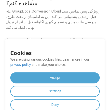
مشاهده کنم؟
بله. GroupDocs.Conversion Cloud از ویژگی پیش نمایش سند
قبل از تبدیل پشتیبانی می کند. این به اطمینان از دقت طرح،
بررسی قالب بندی و تصمیم گیری آگاهانه قبل از انجام تبدیل
نهایی کمک می کند.
چه فرمت‌های فایلی توسط APIهای
GroupDocs.Conversion Cloud
پشتیبانی می‌شوند؟
Cookies
We are using various cookies files. Learn more in our
APIهای Cloud GroupDocs.Conversion از طیف وسیعی از
privacy policy
and make your choice.
فرمت‌های فایل از جمله Word، Excel، PDF و غیره پشتیبانی
می‌کنند. برای لیست کامل فرمت های پشتیبانی شده به مستندات
مراجعه کنید.
Accept
آیا می‌توانم تبدیل‌های انبوه MSG به EMF را
Settings
با استفاده از GroupDocs.Conversion
Cloud API خودکار کنم؟
Deny