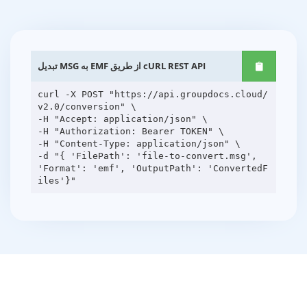
تبدیل MSG به EMF از طریق cURL REST API
curl -X POST "https://api.groupdocs.cloud/
v2.0/conversion" \
-H "Accept: application/json" \
-H "Authorization: Bearer TOKEN" \
-H "Content-Type: application/json" \
-d "{ 'FilePath': 'file-to-convert.msg',
'Format': 'emf', 'OutputPath': 'ConvertedF