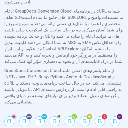
انجام می‌شوند.
ادغام GroupDocs.Conversion Cloud در برنامه‌های cURL شما به
لطف SDKهای جامع ما ساده است. SDK cURL ما مستندات واضح و
مختصری را همراه با مثال‌های عملی ارائه می‌دهد و شروع سریع را
برای شما آسان می‌کند. چه در حال ساخت یک اسکریپت ساده باشید
و چه یک برنامه پیچیده، SDKهای ما فرآیند ادغام را ساده می‌کنند و
به شما امکان می‌دهند قابلیت تبدیل MSG به EMF را با حداقل تلاش
اضافه کنید. علاوه بر این، ابزار API Explorer ما به شما امکان
می‌دهد API را مستقیماً در مرورگر خود آزمایش و تجربه کنید و به
شما در درک قابلیت‌های آن و نحوه پیاده‌سازی مؤثر آنها کمک می‌کند.
GroupDocs.Conversion Cloud از تمام پلتفرم‌های اصلی مانند
.NET، Java، PHP، Ruby، Python، Android، Go، JavaScript و
cURL پشتیبانی می‌کند. چه در حال ساخت برنامه‌های وب، دسکتاپ
یا موبایل باشید، API به راحتی قابل ادغام است، از پردازش دسته‌ای
و گزینه‌های تبدیل انعطاف‌پذیر برای نیازهای توسعه در دنیای واقعی
پشتیبانی می‌کند.