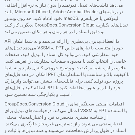
می‌دهد قابلیت‌های تبدیل قدرتمند را بدون نیاز به نرم‌افزار اضافی
مانند Microsoft Office یا Adobe Acrobat Reader در برنامه‌های
خود ادغام کنید. چه روی ویندوز، macOS، لینوکس یا هر پلتفرم
دیگری کار کنید، GroupDocs.Conversion Cloud تبدیل‌های یکپارچه
و دقیق اسناد را در هر زمان و هر مکان تضمین می‌کند.
API ما انعطاف‌پذیری بی‌نظیری را ارائه می‌دهد و به شما امکان
می‌دهد تبدیل‌های VSSM به PPT خود را متناسب با نیازهای خاص
خود سفارشی کنید. می‌توانید کل اسناد را تبدیل کنید، صفحات
خاصی را انتخاب کنید یا محدوده صفحات سفارشی را تعریف کنید.
علاوه بر این، شما بر کیفیت و وضوح خروجی کنترل دارید و به شما
امکان می‌دهد فایل‌های PPT با کیفیت بالا و متناسب با استانداردهای
پروژه خود تولید کنید. برای قابلیت‌های بیشتر، می‌توانید واترمارک
اضافه کنید یا فایل‌های PPT خود را با رمز عبور محافظت کنید تا
امنیت و یکپارچگی سند تضمین شود.
GroupDocs.Conversion Cloud اقدامات امنیتی سختگیرانه‌ای را
اعمال می‌کند. درخواست‌های تبدیل برای VSSM به PPT با استفاده
از شناسه مشتری منحصر به فرد و اعتبارنامه‌های مخفی
اعتبارسنجی می‌شوند و از دسترسی غیرمجاز جلوگیری می‌کنند.
اسناد در طول پردازش محافظت می‌شوند و همه تبدیل‌ها با ثبات و