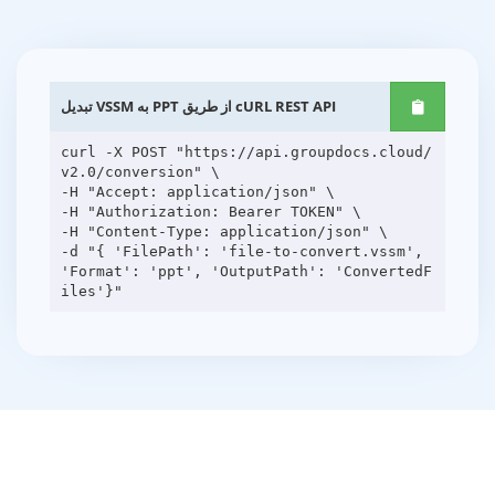
تبدیل VSSM به PPT از طریق cURL REST API
curl -X POST "https://api.groupdocs.cloud/
v2.0/conversion" \
-H "Accept: application/json" \
-H "Authorization: Bearer TOKEN" \
-H "Content-Type: application/json" \
-d "{ 'FilePath': 'file-to-convert.vssm',
'Format': 'ppt', 'OutputPath': 'ConvertedF