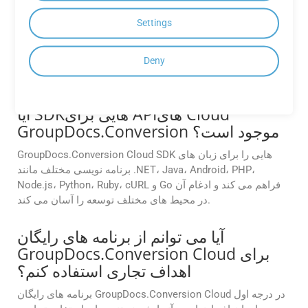
GroupDocs.Conversion Cloud Free
Apps وجود دارد؟
Settings
GroupDocs.Conversion برنامه‌های رایگان Cloud ممکن است
Deny
محدودیت‌هایی در تعداد تبدیل‌ها، اندازه فایل یا فرمت‌های خروجی
در مقایسه با طرح‌های اشتراک پولی داشته باشند.
آیا SDKهایی برای APIهای Cloud
GroupDocs.Conversion موجود است؟
GroupDocs.Conversion Cloud SDK هایی را برای زبان های
برنامه نویسی مختلف مانند .NET، Java، Android، PHP،
Node.js، Python، Ruby، cURL و Go فراهم می کند و ادغام آن
در محیط های مختلف توسعه را آسان می کند.
آیا می توانم از برنامه های رایگان
GroupDocs.Conversion Cloud برای
اهداف تجاری استفاده کنم؟
برنامه های رایگان GroupDocs.Conversion Cloud در درجه اول