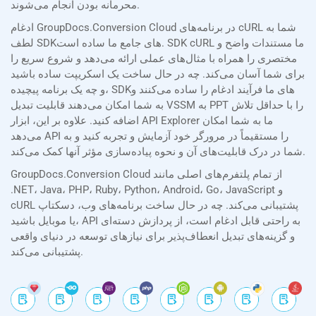
محرمانه بودن انجام می‌شوند.
ادغام GroupDocs.Conversion Cloud در برنامه‌های cURL شما به
لطف SDKهای جامع ما ساده است. SDK cURL ما مستندات واضح و
مختصری را همراه با مثال‌های عملی ارائه می‌دهد و شروع سریع را
برای شما آسان می‌کند. چه در حال ساخت یک اسکریپت ساده باشید
و چه یک برنامه پیچیده، SDKهای ما فرآیند ادغام را ساده می‌کنند و
به شما امکان می‌دهند قابلیت تبدیل VSSM به PPT را با حداقل تلاش
اضافه کنید. علاوه بر این، ابزار API Explorer ما به شما امکان
می‌دهد API را مستقیماً در مرورگر خود آزمایش و تجربه کنید و به
شما در درک قابلیت‌های آن و نحوه پیاده‌سازی مؤثر آنها کمک می‌کند.
GroupDocs.Conversion Cloud از تمام پلتفرم‌های اصلی مانند
.NET، Java، PHP، Ruby، Python، Android، Go، JavaScript و
cURL پشتیبانی می‌کند. چه در حال ساخت برنامه‌های وب، دسکتاپ
یا موبایل باشید، API به راحتی قابل ادغام است، از پردازش دسته‌ای
و گزینه‌های تبدیل انعطاف‌پذیر برای نیازهای توسعه در دنیای واقعی
پشتیبانی می‌کند.