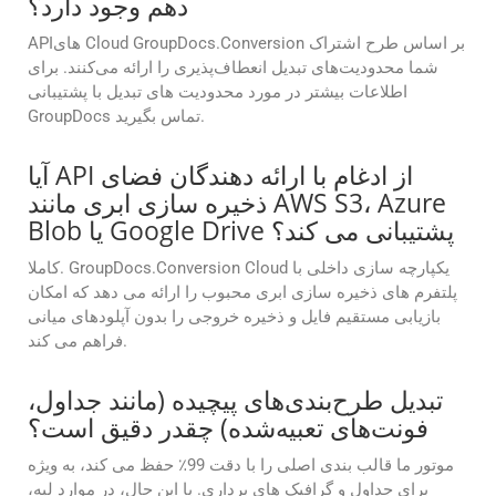
دهم وجود دارد؟
APIهای Cloud GroupDocs.Conversion بر اساس طرح اشتراک
شما محدودیت‌های تبدیل انعطاف‌پذیری را ارائه می‌کنند. برای
اطلاعات بیشتر در مورد محدودیت های تبدیل با پشتیبانی
GroupDocs تماس بگیرید.
آیا API از ادغام با ارائه دهندگان فضای
ذخیره سازی ابری مانند AWS S3، Azure
Blob یا Google Drive پشتیبانی می کند؟
کاملا. GroupDocs.Conversion Cloud یکپارچه سازی داخلی با
پلتفرم های ذخیره سازی ابری محبوب را ارائه می دهد که امکان
بازیابی مستقیم فایل و ذخیره خروجی را بدون آپلودهای میانی
فراهم می کند.
تبدیل طرح‌بندی‌های پیچیده (مانند جداول،
فونت‌های تعبیه‌شده) چقدر دقیق است؟
موتور ما قالب بندی اصلی را با دقت 99٪ حفظ می کند، به ویژه
برای جداول و گرافیک های برداری. با این حال، در موارد لبه،