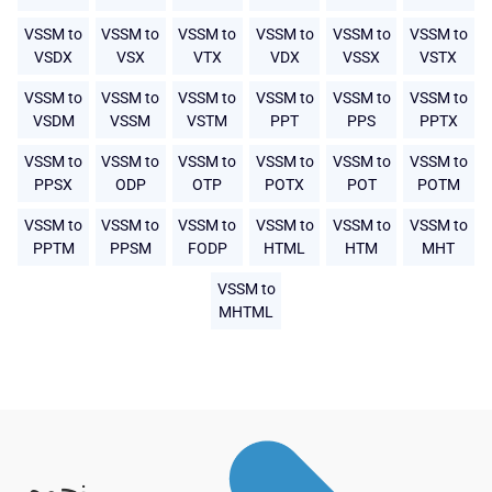
VSSM to
VSSM to
VSSM to
VSSM to
VSSM to
VSSM to
VSDX
VSX
VTX
VDX
VSSX
VSTX
VSSM to
VSSM to
VSSM to
VSSM to
VSSM to
VSSM to
VSDM
VSSM
VSTM
PPT
PPS
PPTX
VSSM to
VSSM to
VSSM to
VSSM to
VSSM to
VSSM to
PPSX
ODP
OTP
POTX
POT
POTM
VSSM to
VSSM to
VSSM to
VSSM to
VSSM to
VSSM to
PPTM
PPSM
FODP
HTML
HTM
MHT
VSSM to
MHTML
نحوه