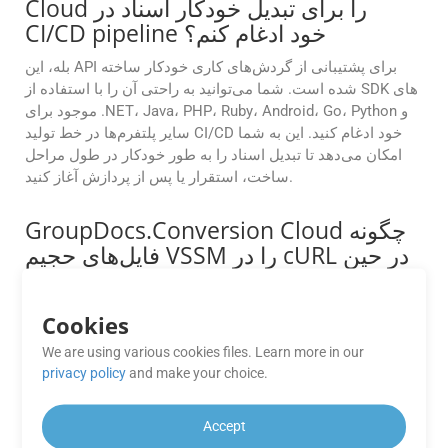
Cloud را برای تبدیل خودکار اسناد در
CI/CD pipeline خود ادغام کنم؟
بله، این API برای پشتیبانی از گردش‌های کاری خودکار ساخته
شده است. شما می‌توانید به راحتی آن را با استفاده از SDK های
موجود برای .NET، Java، PHP، Ruby، Android، Go، Python و
سایر پلتفرم‌ها در خط تولید CI/CD خود ادغام کنید. این به شما
امکان می‌دهد تا تبدیل اسناد را به طور خودکار در طول مراحل
ساخت، استقرار یا پس از پردازش آغاز کنید.
GroupDocs.Conversion Cloud چگونه
فایل‌های حجیم VSSM را در cURL در حین
تبدیل مدیریت می‌کند؟
GroupDocs.Conversion Cloud برای مدیریت روان فایل‌های
Cookies
بزرگ ساخته شده است. چه با یک سند کوچک کار کنید و چه با
We are using various cookies files. Learn more in our
سندی با حجم چندین گیگابایت، API این نرم‌افزار تبدیل‌ها را سریع
privacy policy
and make your choice.
و دقیق و بدون بروز مشکلات عملکردی انجام می‌دهد.
آیا محدودیتی برای ویژگی های موجود در
Accept