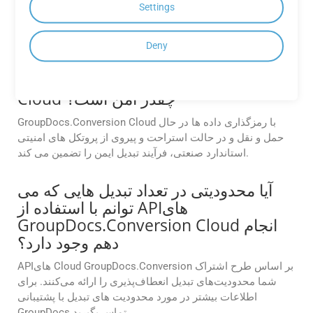
Settings
برنامه های Free Cloud GroupDocs.Conversion را می توان
مستقیماً از وب سایت GroupDocs یا از طریق وب GroupDocs
یا برنامه های تلفن همراه مشاهده کرد.
Deny
فرآیند تبدیل در GroupDocs.Conversion
Cloud چقدر امن است؟
GroupDocs.Conversion Cloud با رمزگذاری داده ها در حال
حمل و نقل و در حالت استراحت و پیروی از پروتکل های امنیتی
استاندارد صنعتی، فرآیند تبدیل ایمن را تضمین می کند.
آیا محدودیتی در تعداد تبدیل هایی که می
توانم با استفاده از APIهای
GroupDocs.Conversion Cloud انجام
دهم وجود دارد؟
APIهای Cloud GroupDocs.Conversion بر اساس طرح اشتراک
شما محدودیت‌های تبدیل انعطاف‌پذیری را ارائه می‌کنند. برای
اطلاعات بیشتر در مورد محدودیت های تبدیل با پشتیبانی
GroupDocs تماس بگیرید.