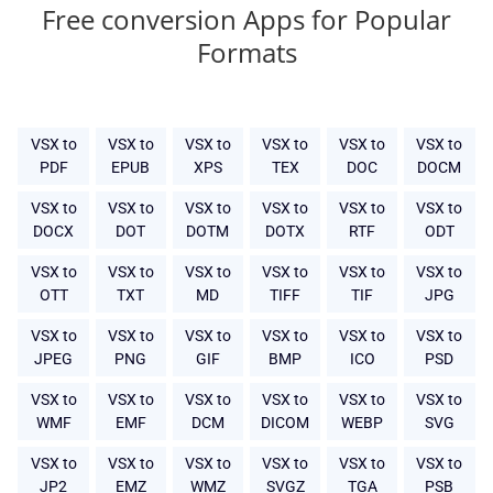
Free conversion Apps for Popular
Formats
VSX to
VSX to
VSX to
VSX to
VSX to
VSX to
PDF
EPUB
XPS
TEX
DOC
DOCM
VSX to
VSX to
VSX to
VSX to
VSX to
VSX to
DOCX
DOT
DOTM
DOTX
RTF
ODT
VSX to
VSX to
VSX to
VSX to
VSX to
VSX to
OTT
TXT
MD
TIFF
TIF
JPG
VSX to
VSX to
VSX to
VSX to
VSX to
VSX to
JPEG
PNG
GIF
BMP
ICO
PSD
VSX to
VSX to
VSX to
VSX to
VSX to
VSX to
WMF
EMF
DCM
DICOM
WEBP
SVG
VSX to
VSX to
VSX to
VSX to
VSX to
VSX to
JP2
EMZ
WMZ
SVGZ
TGA
PSB