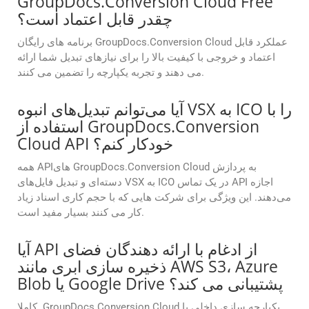
GroupDocs.Conversion Cloud Free
چقدر قابل اعتماد است؟
برنامه های رایگان GroupDocs.Conversion Cloud عملکرد قابل
اعتماد و خروجی با کیفیت بالا را برای نیازهای تبدیل شما ارائه
می دهند و تجربه یکپارچه را تضمین می کنند.
آیا می‌توانم تبدیل‌های انبوه VSX به ICO را با
استفاده از GroupDocs.Conversion
Cloud API خودکار کنم؟
همه APIهای GroupDocs.Conversion Cloud به پردازش
دسته‌ای و تبدیل فایل‌های VSX به ICO در یک تماس API اجازه
می‌دهند. این ویژگی برای شرکت هایی که با حجم کاری اسناد زیاد
کار می کنند بسیار مفید است.
آیا API از ادغام با ارائه دهندگان فضای
ذخیره سازی ابری مانند AWS S3، Azure
Blob یا Google Drive پشتیبانی می کند؟
کاملا. GroupDocs.Conversion Cloud یکپارچه سازی داخلی با