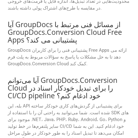
محدودیت‌هایی در تعداد تبدیل‌ها، اندازه فایل یا فرمت‌های خروجی
در مقایسه با طرح‌های اشتراک پولی داشته باشند.
آیا GroupDocs از مسائل فنی مرتبط با
GroupDocs.Conversion Cloud Free
Apps پشتیبانی می کند؟
GroupDocs پشتیبانی فنی را برای کاربران Free Apps ارائه می
دهد تا به حل مشکلات یا پاسخ به سؤالات مربوط به پلت فرم
GroupDocs.Conversion Cloud کمک کند.
آیا می‌توانم GroupDocs.Conversion
Cloud را برای تبدیل خودکار اسناد در
CI/CD pipeline خود ادغام کنم؟
بله، این API برای پشتیبانی از گردش‌های کاری خودکار ساخته
شده است. شما می‌توانید به راحتی آن را با استفاده از SDK های
موجود برای .NET، Java، PHP، Ruby، Android، Go، Python و
سایر پلتفرم‌ها در خط تولید CI/CD خود ادغام کنید. این به شما
امکان می‌دهد تا تبدیل اسناد را به طور خودکار در طول مراحل