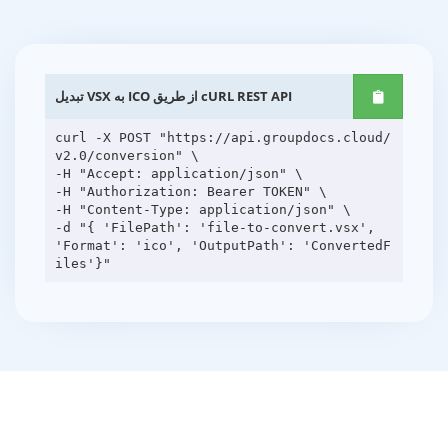
تبدیل VSX به ICO از طریق cURL REST API
curl -X POST "https://api.groupdocs.cloud/
v2.0/conversion" \
-H "Accept: application/json" \
-H "Authorization: Bearer TOKEN" \
-H "Content-Type: application/json" \
-d "{ 'FilePath': 'file-to-convert.vsx',
'Format': 'ico', 'OutputPath': 'ConvertedF