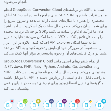
انجام می‌شوند.
ادغام GroupDocs.Conversion Cloud در برنامه‌های cURL شما به
لطف SDKهای جامع ما ساده است. SDK cURL ما مستندات واضح و
مختصری را همراه با مثال‌های عملی ارائه می‌دهد و شروع سریع را
برای شما آسان می‌کند. چه در حال ساخت یک اسکریپت ساده باشید
و چه یک برنامه پیچیده، SDKهای ما فرآیند ادغام را ساده می‌کنند و
به شما امکان می‌دهند قابلیت تبدیل VSX به ICO را با حداقل تلاش
اضافه کنید. علاوه بر این، ابزار API Explorer ما به شما امکان
می‌دهد API را مستقیماً در مرورگر خود آزمایش و تجربه کنید و به
شما در درک قابلیت‌های آن و نحوه پیاده‌سازی مؤثر آنها کمک می‌کند.
GroupDocs.Conversion Cloud از تمام پلتفرم‌های اصلی مانند
.NET، Java، PHP، Ruby، Python، Android، Go، JavaScript و
cURL پشتیبانی می‌کند. چه در حال ساخت برنامه‌های وب، دسکتاپ
یا موبایل باشید، API به راحتی قابل ادغام است، از پردازش دسته‌ای
و گزینه‌های تبدیل انعطاف‌پذیر برای نیازهای توسعه در دنیای واقعی
پشتیبانی می‌کند.