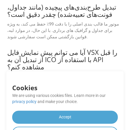
تبدیل طرح‌بندی‌های پیچیده (مانند جداول،
فونت‌های تعبیه‌شده) چقدر دقیق است؟
موتور ما قالب بندی اصلی را با دقت 99٪ حفظ می کند، به ویژه
برای جداول و گرافیک های برداری. با این حال، در موارد لبه،
قوانین بازگشتی ممکن است سفارشی شوند.
آیا می توانم پیش نمایش فایل VSX را قبل
از تبدیل آن به ICO با استفاده از API
مشاهده کنم؟
بله. GroupDocs.Conversion Cloud از ویژگی پیش نمایش سند
قبل از تبدیل پشتیبانی می کند. این به اطمینان از دقت طرح،
Cookies
بررسی قالب بندی و تصمیم گیری آگاهانه قبل از انجام تبدیل
We are using various cookies files. Learn more in our
نهایی کمک می کند.
privacy policy
and make your choice.
چگونه می توانم به برنامه های رایگان
GroupDocs.Conversion Cloud
Accept
دسترسی داشته باشم؟