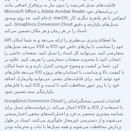
قابلیت‌های تبدیل قدرتمند را بدون نیاز به نرم‌افزار اضافی مانند
Microsoft Office یا Adobe Acrobat Reader در برنامه‌های خود
ادغام کنید. چه روی ویندوز، macOS، لینوکس یا هر پلتفرم دیگری کار
کنید، GroupDocs.Conversion Cloud تبدیل‌های یکپارچه و دقیق
اسناد را در هر زمان و هر مکان تضمین می‌کند.
API ما انعطاف‌پذیری بی‌نظیری را ارائه می‌دهد و به شما امکان
می‌دهد تبدیل‌های VSX به ICO خود را متناسب با نیازهای خاص خود
سفارشی کنید. می‌توانید کل اسناد را تبدیل کنید، صفحات خاصی را
انتخاب کنید یا محدوده صفحات سفارشی را تعریف کنید. علاوه بر
این، شما بر کیفیت و وضوح خروجی کنترل دارید و به شما امکان
می‌دهد فایل‌های ICO با کیفیت بالا و متناسب با استانداردهای پروژه
خود تولید کنید. برای قابلیت‌های بیشتر، می‌توانید واترمارک اضافه
کنید یا فایل‌های ICO خود را با رمز عبور محافظت کنید تا امنیت و
یکپارچگی سند تضمین شود.
GroupDocs.Conversion Cloud اقدامات امنیتی سختگیرانه‌ای را
اعمال می‌کند. درخواست‌های تبدیل برای VSX به ICO با استفاده از
شناسه مشتری منحصر به فرد و اعتبارنامه‌های مخفی اعتبارسنجی
می‌شوند و از دسترسی غیرمجاز جلوگیری می‌کنند. اسناد در طول
پردازش محافظت می‌شوند و همه تبدیل‌ها با ثبات و محرمانه بودن