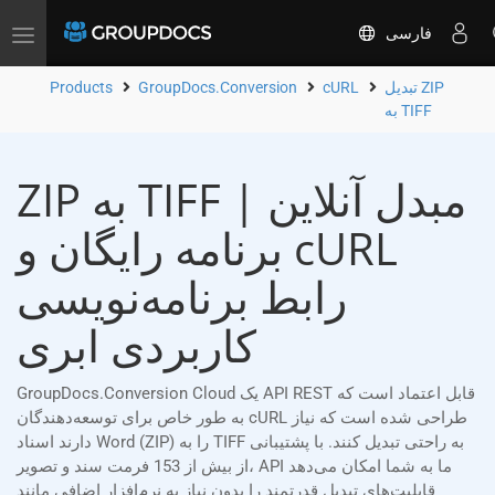
فارسی
Toggle
navigation
تبدیل ZIP
cURL
GroupDocs.Conversion
Products
به TIFF
ZIP به TIFF مبدل آنلاین |
برنامه رایگان و cURL
رابط برنامه‌نویسی
کاربردی ابری
GroupDocs.Conversion Cloud یک API REST قابل اعتماد است که
به طور خاص برای توسعه‌دهندگان cURL طراحی شده است که نیاز
دارند اسناد Word (ZIP) را به TIFF به راحتی تبدیل کنند. با پشتیبانی
از بیش از 153 فرمت سند و تصویر، API ما به شما امکان می‌دهد
قابلیت‌های تبدیل قدرتمند را بدون نیاز به نرم‌افزار اضافی مانند