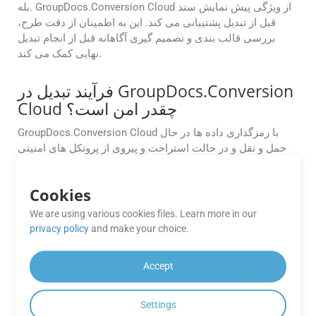
بله. GroupDocs.Conversion Cloud از ویژگی پیش نمایش سند
قبل از تبدیل پشتیبانی می کند. این به اطمینان از دقت طرح،
بررسی قالب بندی و تصمیم گیری آگاهانه قبل از انجام تبدیل
نهایی کمک می کند.
فرآیند تبدیل در GroupDocs.Conversion
Cloud چقدر امن است؟
GroupDocs.Conversion Cloud با رمزگذاری داده ها در حال
حمل و نقل و در حالت استراحت و پیروی از پروتکل های امنیتی
استاندارد صنعتی، فرآیند تبدیل ایمن را تضمین می کند.
Cookies
آیا API از ادغام با ارائه دهندگان فضای
ذخیره سازی ابری مانند AWS S3، Azure
We are using various cookies files. Learn more in our
privacy policy
and make your choice.
Blob یا Google Drive پشتیبانی می کند؟
کاملا. GroupDocs.Conversion Cloud یکپارچه سازی داخلی با
Accept
پلتفرم های ذخیره سازی ابری محبوب را ارائه می دهد که امکان
بازیابی مستقیم فایل و ذخیره خروجی را بدون آپلودهای میانی
Settings
فراهم می کند.