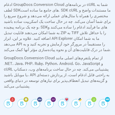
ادغام GroupDocs.Conversion Cloud در برنامه‌های cURL شما به
لطف SDKهای جامع ما ساده است. SDK cURL ما مستندات واضح و
مختصری را همراه با مثال‌های عملی ارائه می‌دهد و شروع سریع را
برای شما آسان می‌کند. چه در حال ساخت یک اسکریپت ساده باشید
و چه یک برنامه پیچیده، SDKهای ما فرآیند ادغام را ساده می‌کنند و
به شما امکان می‌دهند قابلیت تبدیل ZIP به TIFF را با حداقل تلاش
اضافه کنید. علاوه بر این، ابزار API Explorer ما به شما امکان
می‌دهد API را مستقیماً در مرورگر خود آزمایش و تجربه کنید و به
شما در درک قابلیت‌های آن و نحوه پیاده‌سازی مؤثر آنها کمک می‌کند.
GroupDocs.Conversion Cloud از تمام پلتفرم‌های اصلی مانند
.NET، Java، PHP، Ruby، Python، Android، Go، JavaScript و
cURL پشتیبانی می‌کند. چه در حال ساخت برنامه‌های وب، دسکتاپ
یا موبایل باشید، API به راحتی قابل ادغام است، از پردازش دسته‌ای
و گزینه‌های تبدیل انعطاف‌پذیر برای نیازهای توسعه در دنیای واقعی
پشتیبانی می‌کند.