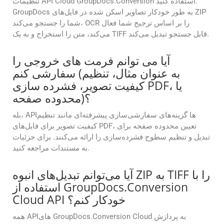
تنظیمات API Cloud GroupDocs.Conversion استفاده کنید.
GroupDocs به طور خودکار تصاویر اسکن شده در فایل‌های ZIP
شما را جستجو می‌کند، OCR را بر اساس ترجیح شما فعال
می‌کند، متن را استخراج و به یک TIFF قابل جستجو تبدیل می‌کند.
آیا می توانم فرمت های خروجی را
سفارشی کنم (به عنوان مثال، تنظیم
کیفیت تصویر، فشرده سازی PDF، یا
محدوده صفحه)؟
بله، APIها گزینه‌های سفارشی‌سازی پیشرفته‌ای مانند تنظیم
کیفیت تصویر برای فایل‌های PDF، تعیین محدوده صفحه برای
تبدیل و تنظیم سطوح فشرده‌سازی را ارائه می‌کنند. برای جزئیات
به مستندات مراجعه کنید.
آیا می‌توانم تبدیل‌های انبوه ZIP به TIFF را با
استفاده از GroupDocs.Conversion
Cloud API خودکار کنم؟
همه APIهای GroupDocs.Conversion Cloud به پردازش