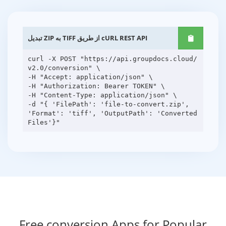
تبدیل ZIP به TIFF از طریق cURL REST API
curl -X POST "https://api.groupdocs.cloud/
v2.0/conversion" \
-H "Accept: application/json" \
-H "Authorization: Bearer TOKEN" \
-H "Content-Type: application/json" \
-d "{ 'FilePath': 'file-to-convert.zip',
'Format': 'tiff', 'OutputPath': 'Converted
Free conversion Apps for Popular