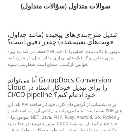
سوالات متداول (سؤالات متداول)
تبدیل طرح‌بندی‌های پیچیده (مانند جداول،
فونت‌های تعبیه‌شده) چقدر دقیق است؟
موتور ما قالب بندی اصلی را با دقت 99٪ حفظ می کند، به ویژه
برای جداول و گرافیک های برداری. با این حال، در موارد لبه،
قوانین بازگشتی ممکن است سفارشی شوند.
آیا می‌توانم GroupDocs.Conversion
Cloud را برای تبدیل خودکار اسناد در
CI/CD pipeline خود ادغام کنم؟
بله، این API برای پشتیبانی از گردش‌های کاری خودکار ساخته
شده است. شما می‌توانید به راحتی آن را با استفاده از SDK های
موجود برای .NET، Java، PHP، Ruby، Android، Go، Python و
سایر پلتفرم‌ها در خط تولید CI/CD خود ادغام کنید. این به شما
امکان می‌دهد تا تبدیل اسناد را به طور خودکار در طول مراحل