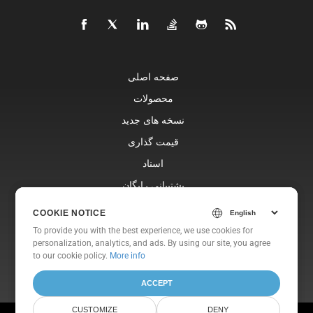
صفحه اصلی
محصولات
نسخه های جدید
قیمت گذاری
اسناد
پشتیبانی رایگان
وبلاگ
COOKIE NOTICE
COOKIE NOTICE
وب سایت ها
To provide you with the best experience, we use cookies for
To provide you with the best experience, we use cookies for
personalization, analytics, and ads. By using our site, you agree
personalization, analytics, and ads. By using our site, you agree
درباره
to
to our cookie policy.
our cookie policy
.
More info
ACCEPT
ACCEPT
CUSTOMIZE
CUSTOMIZE
DENY
DENY