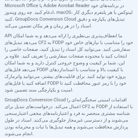
Microsoft Office یا Adobe Acrobat Reader در برنامه‌های خود
ادغام کنید. چه روی ویندوز، macOS، لینوکس یا هر پلتفرم دیگری کار
کنید، GroupDocs.Conversion Cloud تبدیل‌های یکپارچه و دقیق
اسناد را در هر زمان و هر مکان تضمین می‌کند.
API ما انعطاف‌پذیری بی‌نظیری را ارائه می‌دهد و به شما امکان
می‌دهد تبدیل‌های CF2 به FODP خود را متناسب با نیازهای خاص خود
سفارشی کنید. می‌توانید کل اسناد را تبدیل کنید، صفحات خاصی را
انتخاب کنید یا محدوده صفحات سفارشی را تعریف کنید. علاوه بر
این، شما بر کیفیت و وضوح خروجی کنترل دارید و به شما امکان
می‌دهد فایل‌های FODP با کیفیت بالا و متناسب با استانداردهای
پروژه خود تولید کنید. برای قابلیت‌های بیشتر، می‌توانید واترمارک
اضافه کنید یا فایل‌های FODP خود را با رمز عبور محافظت کنید تا
امنیت و یکپارچگی سند تضمین شود.
GroupDocs.Conversion Cloud اقدامات امنیتی سختگیرانه‌ای را
اعمال می‌کند. درخواست‌های تبدیل برای CF2 به FODP با استفاده از
شناسه مشتری منحصر به فرد و اعتبارنامه‌های مخفی اعتبارسنجی
می‌شوند و از دسترسی غیرمجاز جلوگیری می‌کنند. اسناد در طول
پردازش محافظت می‌شوند و همه تبدیل‌ها با ثبات و محرمانه بودن
انجام می‌شوند.