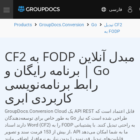
فارسی
Toggle
navigation
تبدیل CF2
Go
GroupDocs.Conversion
Products
به FODP
CF2 به FODP مبدل آنلاین
| برنامه رایگان و Go
رابط برنامه‌نویسی
کاربردی ابری
GroupDocs.Conversion Cloud یک API REST قابل اعتماد است که
به طور خاص برای توسعه‌دهندگان Go طراحی شده است که نیاز
دارند اسناد Word (CF2) را به FODP به راحتی تبدیل کنند. با پشتیبانی
از بیش از 153 فرمت سند و تصویر، API ما به شما امکان می‌دهد
قابلیت‌های تبدیل قدرتمند را بدون نیاز به نرم‌افزار اضافی مانند