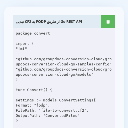
تبدیل CF2 به FODP از طریق Go REST API
package convert
import (
"fmt"
"github.com/groupdocs-conversion-cloud/gro
updocs-conversion-cloud-go-samples/config"
"github.com/groupdocs-conversion-cloud/gro
updocs-conversion-cloud-go/models"
)
func Convert() {
settings := models.ConvertSettings{
Format: "fodp",
FilePath: "file-to-convert.cf2",
OutputPath: "ConvertedFiles"
}