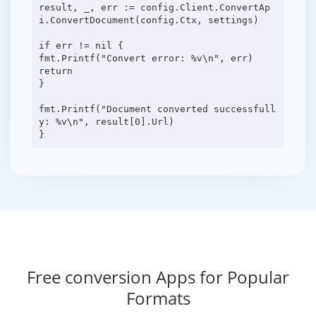
result, _, err := config.Client.ConvertAp
i.ConvertDocument(config.Ctx, settings)
if err != nil {
fmt.Printf("Convert error: %v\n", err)
return
}
fmt.Printf("Document converted successfull
y: %v\n", result[0].Url)
Free conversion Apps for Popular
Formats