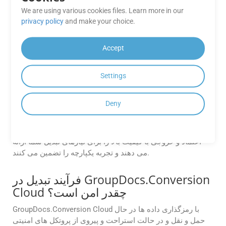
تبدیل طرح‌بندی‌های پیچیده (مانند جداول،
We are using various cookies files. Learn more in our
فونت‌های تعبیه‌شده) چقدر دقیق است؟
privacy policy
and make your choice.
موتور ما قالب بندی اصلی را با دقت 99٪ حفظ می کند، به ویژه
Accept
برای جداول و گرافیک های برداری. با این حال، در موارد لبه،
قوانین بازگشتی ممکن است سفارشی شوند.
Settings
عملکرد اپلیکیشن های
GroupDocs.Conversion Cloud Free
Deny
چقدر قابل اعتماد است؟
برنامه های رایگان GroupDocs.Conversion Cloud عملکرد قابل
اعتماد و خروجی با کیفیت بالا را برای نیازهای تبدیل شما ارائه
می دهند و تجربه یکپارچه را تضمین می کنند.
فرآیند تبدیل در GroupDocs.Conversion
Cloud چقدر امن است؟
GroupDocs.Conversion Cloud با رمزگذاری داده ها در حال
حمل و نقل و در حالت استراحت و پیروی از پروتکل های امنیتی