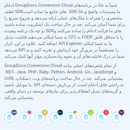
ادغام GroupDocs.Conversion Cloud در برنامه‌های Go شما به
لطف SDKهای جامع ما ساده است. SDK Go ما مستندات واضح و
مختصری را همراه با مثال‌های عملی ارائه می‌دهد و شروع سریع را
برای شما آسان می‌کند. چه در حال ساخت یک اسکریپت ساده باشید
و چه یک برنامه پیچیده، SDKهای ما فرآیند ادغام را ساده می‌کنند و
به شما امکان می‌دهند قابلیت تبدیل CF2 به FODP را با حداقل تلاش
اضافه کنید. علاوه بر این، ابزار API Explorer ما به شما امکان
می‌دهد API را مستقیماً در مرورگر خود آزمایش و تجربه کنید و به
شما در درک قابلیت‌های آن و نحوه پیاده‌سازی مؤثر آنها کمک می‌کند.
GroupDocs.Conversion Cloud از تمام پلتفرم‌های اصلی مانند
.NET، Java، PHP، Ruby، Python، Android، Go، JavaScript و
cURL پشتیبانی می‌کند. چه در حال ساخت برنامه‌های وب، دسکتاپ
یا موبایل باشید، API به راحتی قابل ادغام است، از پردازش دسته‌ای
و گزینه‌های تبدیل انعطاف‌پذیر برای نیازهای توسعه در دنیای واقعی
پشتیبانی می‌کند.