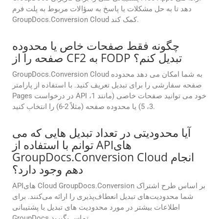
دهد تا به حل مشکلات یا پاسخ به سؤالات مربوط به پلت فرم
GroupDocs.Conversion Cloud کمک کند.
چگونه فقط صفحات خاص یا محدوده
صفحه را از CF2 به FODP تبدیل کنم؟
GroupDocs.Conversion Cloud به شما امکان می دهد محدوده
صفحه سفارشی را برای تبدیل تعریف کنید. با استفاده از پارامتر
Pages در درخواست API خود می توانید صفحات خاصی (مانند 1،
3، 5) یا محدوده صفحه (مثلاً 2-6) را انتخاب کنید.
آیا محدودیتی در تعداد تبدیل هایی که می
توانم با استفاده از APIهای
GroupDocs.Conversion Cloud انجام
دهم وجود دارد؟
APIهای Cloud GroupDocs.Conversion بر اساس طرح اشتراک
شما محدودیت‌های تبدیل انعطاف‌پذیری را ارائه می‌کنند. برای
اطلاعات بیشتر در مورد محدودیت های تبدیل با پشتیبانی
GroupDocs تماس بگیرید.