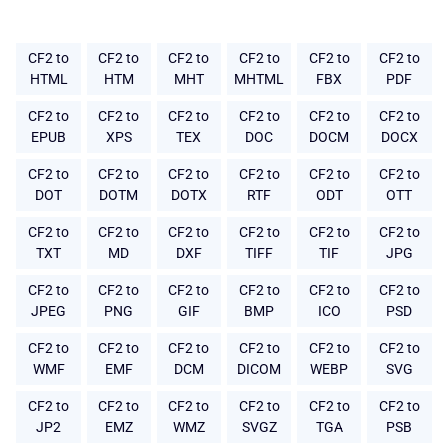
CF2 to
CF2 to
CF2 to
CF2 to
CF2 to
CF2 to
HTML
HTM
MHT
MHTML
FBX
PDF
CF2 to
CF2 to
CF2 to
CF2 to
CF2 to
CF2 to
EPUB
XPS
TEX
DOC
DOCM
DOCX
CF2 to
CF2 to
CF2 to
CF2 to
CF2 to
CF2 to
DOT
DOTM
DOTX
RTF
ODT
OTT
CF2 to
CF2 to
CF2 to
CF2 to
CF2 to
CF2 to
TXT
MD
DXF
TIFF
TIF
JPG
CF2 to
CF2 to
CF2 to
CF2 to
CF2 to
CF2 to
JPEG
PNG
GIF
BMP
ICO
PSD
CF2 to
CF2 to
CF2 to
CF2 to
CF2 to
CF2 to
WMF
EMF
DCM
DICOM
WEBP
SVG
CF2 to
CF2 to
CF2 to
CF2 to
CF2 to
CF2 to
JP2
EMZ
WMZ
SVGZ
TGA
PSB