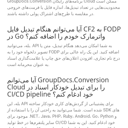
GroupDocs.Conversion برنامه‌های رایگان Cloud ممکن است
محدودیت‌هایی در تعداد تبدیل‌ها، اندازه فایل یا فرمت‌های خروجی
در مقایسه با طرح‌های اشتراک پولی داشته باشند.
آیا می‌توانم هنگام تبدیل فایل CF2 به FODP
در Go واترمارک خودم را اضافه کنم؟
بله، می‌توانید. API به شما امکان می‌دهد هنگام تبدیل، متن یا
تصویر دلخواه خود را به FODP اضافه کنید. این یک راه عالی برای
درج نام تجاری، افزودن اعلان‌های حق چاپ یا علامت‌گذاری اسناد
به عنوان محرمانه است.
آیا می‌توانم GroupDocs.Conversion
Cloud را برای تبدیل خودکار اسناد در
CI/CD pipeline خود ادغام کنم؟
بله، این API برای پشتیبانی از گردش‌های کاری خودکار ساخته
شده است. شما می‌توانید به راحتی آن را با استفاده از SDK های
موجود برای .NET، Java، PHP، Ruby، Android، Go، Python و
سایر پلتفرم‌ها در خط تولید CI/CD خود ادغام کنید. این به شما