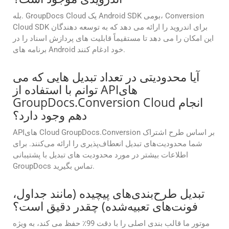
بله. GroupDocs Cloud یک Android SDK بومی، Conversion
Cloud SDK برای اندروید را ارائه می دهد که به توسعه دهندگان
این امکان را می دهد تا مستقیماً قابلیت های پردازش اسناد را در
برنامه های Android خود ادغام کنند.
آیا محدودیتی در تعداد تبدیل هایی که می
توانم با استفاده از APIهای
GroupDocs.Conversion Cloud انجام
دهم وجود دارد؟
APIهای Cloud GroupDocs.Conversion بر اساس طرح اشتراک
شما محدودیت‌های تبدیل انعطاف‌پذیری را ارائه می‌کنند. برای
اطلاعات بیشتر در مورد محدودیت های تبدیل با پشتیبانی
GroupDocs تماس بگیرید.
تبدیل طرح‌بندی‌های پیچیده (مانند جداول،
فونت‌های تعبیه‌شده) چقدر دقیق است؟
موتور ما قالب بندی اصلی را با دقت 99٪ حفظ می کند، به ویژه