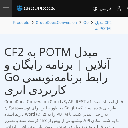
فارسی
Toggle
navigation
تبدیل CF2
Go
GroupDocs.Conversion
Products
به POTM
CF2 به POTM مبدل
آنلاین | برنامه رایگان و
Go رابط برنامه‌نویسی
کاربردی ابری
GroupDocs.Conversion Cloud یک API REST قابل اعتماد است که
به طور خاص برای توسعه‌دهندگان Go طراحی شده است که نیاز
دارند اسناد Word (CF2) را به POTM به راحتی تبدیل کنند. با
پشتیبانی از بیش از 153 فرمت سند و تصویر، API ما به شما امکان
می‌دهد قابلیت‌های تبدیل قدرتمند را بدون نیاز به نرم‌افزار اضافی