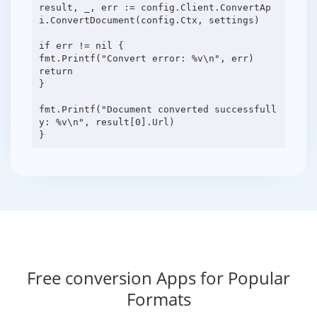
result, _, err := config.Client.ConvertAp
i.ConvertDocument(config.Ctx, settings)
if err != nil {
fmt.Printf("Convert error: %v\n", err)
return
}
fmt.Printf("Document converted successfull
y: %v\n", result[0].Url)
Free conversion Apps for Popular
Formats