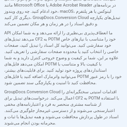
مانند Microsoft Office یا Adobe Acrobat Reader در برنامه‌های
خود ادغام کنید. چه روی ویندوز، macOS، لینوکس یا هر پلتفرم
دیگری کار کنید، GroupDocs.Conversion Cloud تبدیل‌های یکپارچه
و دقیق اسناد را در هر زمان و هر مکان تضمین می‌کند.
API ما انعطاف‌پذیری بی‌نظیری را ارائه می‌دهد و به شما امکان
می‌دهد تبدیل‌های CF2 به POTM خود را متناسب با نیازهای خاص
خود سفارشی کنید. می‌توانید کل اسناد را تبدیل کنید، صفحات
خاصی را انتخاب کنید یا محدوده صفحات سفارشی را تعریف کنید.
علاوه بر این، شما بر کیفیت و وضوح خروجی کنترل دارید و به شما
امکان می‌دهد فایل‌های POTM با کیفیت بالا و متناسب با
استانداردهای پروژه خود تولید کنید. برای قابلیت‌های بیشتر،
می‌توانید واترمارک اضافه کنید یا فایل‌های POTM خود را با رمز عبور
محافظت کنید تا امنیت و یکپارچگی سند تضمین شود.
GroupDocs.Conversion Cloud اقدامات امنیتی سختگیرانه‌ای را
اعمال می‌کند. درخواست‌های تبدیل برای CF2 به POTM با استفاده
از شناسه مشتری منحصر به فرد و اعتبارنامه‌های مخفی
اعتبارسنجی می‌شوند و از دسترسی غیرمجاز جلوگیری می‌کنند.
اسناد در طول پردازش محافظت می‌شوند و همه تبدیل‌ها با ثبات و
محرمانه بودن انجام می‌شوند.