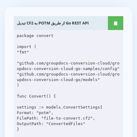
تبدیل CF2 به POTM از طریق Go REST API
package convert
import (
"fmt"
"github.com/groupdocs-conversion-cloud/gro
updocs-conversion-cloud-go-samples/config"
"github.com/groupdocs-conversion-cloud/gro
updocs-conversion-cloud-go/models"
)
func Convert() {
settings := models.ConvertSettings{
Format: "potm",
FilePath: "file-to-convert.cf2",
OutputPath: "ConvertedFiles"
}