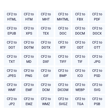
CF2 to
CF2 to
CF2 to
CF2 to
CF2 to
CF2 to
HTML
HTM
MHT
MHTML
FBX
PDF
CF2 to
CF2 to
CF2 to
CF2 to
CF2 to
CF2 to
EPUB
XPS
TEX
DOC
DOCM
DOCX
CF2 to
CF2 to
CF2 to
CF2 to
CF2 to
CF2 to
DOT
DOTM
DOTX
RTF
ODT
OTT
CF2 to
CF2 to
CF2 to
CF2 to
CF2 to
CF2 to
TXT
MD
DXF
TIFF
TIF
JPG
CF2 to
CF2 to
CF2 to
CF2 to
CF2 to
CF2 to
JPEG
PNG
GIF
BMP
ICO
PSD
CF2 to
CF2 to
CF2 to
CF2 to
CF2 to
CF2 to
WMF
EMF
DCM
DICOM
WEBP
SVG
CF2 to
CF2 to
CF2 to
CF2 to
CF2 to
CF2 to
JP2
EMZ
WMZ
SVGZ
TGA
PSB