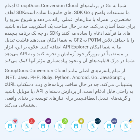
ادغام GroupDocs.Conversion Cloud در برنامه‌های Go شما به
لطف SDKهای جامع ما ساده است. SDK Go ما مستندات واضح و
مختصری را همراه با مثال‌های عملی ارائه می‌دهد و شروع سریع را
برای شما آسان می‌کند. چه در حال ساخت یک اسکریپت ساده باشید
و چه یک برنامه پیچیده، SDKهای ما فرآیند ادغام را ساده می‌کنند و
به شما امکان می‌دهند قابلیت تبدیل CF2 به POTM را با حداقل تلاش
اضافه کنید. علاوه بر این، ابزار API Explorer ما به شما امکان
می‌دهد API را مستقیماً در مرورگر خود آزمایش و تجربه کنید و به
شما در درک قابلیت‌های آن و نحوه پیاده‌سازی مؤثر آنها کمک می‌کند.
GroupDocs.Conversion Cloud از تمام پلتفرم‌های اصلی مانند
.NET، Java، PHP، Ruby، Python، Android، Go، JavaScript و
cURL پشتیبانی می‌کند. چه در حال ساخت برنامه‌های وب، دسکتاپ
یا موبایل باشید، API به راحتی قابل ادغام است، از پردازش دسته‌ای
و گزینه‌های تبدیل انعطاف‌پذیر برای نیازهای توسعه در دنیای واقعی
پشتیبانی می‌کند.