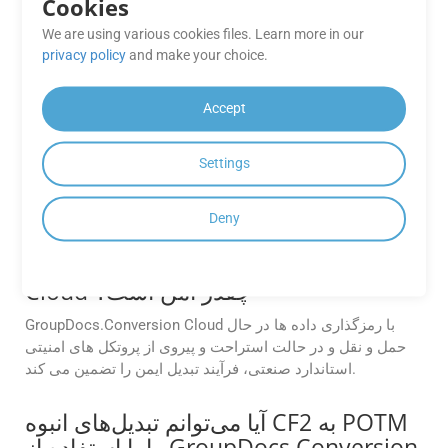
Cookies
آیا می‌توانم GroupDocs.Conversion
We are using various cookies files. Learn more in our
Cloud را برای تبدیل خودکار اسناد در
privacy policy
and make your choice.
CI/CD pipeline خود ادغام کنم؟
بله، این API برای پشتیبانی از گردش‌های کاری خودکار ساخته
Accept
شده است. شما می‌توانید به راحتی آن را با استفاده از SDK های
موجود برای .NET، Java، PHP، Ruby، Android، Go، Python و
Settings
سایر پلتفرم‌ها در خط تولید CI/CD خود ادغام کنید. این به شما
امکان می‌دهد تا تبدیل اسناد را به طور خودکار در طول مراحل
ساخت، استقرار یا پس از پردازش آغاز کنید.
Deny
فرآیند تبدیل در GroupDocs.Conversion
Cloud چقدر امن است؟
GroupDocs.Conversion Cloud با رمزگذاری داده ها در حال
حمل و نقل و در حالت استراحت و پیروی از پروتکل های امنیتی
استاندارد صنعتی، فرآیند تبدیل ایمن را تضمین می کند.
آیا می‌توانم تبدیل‌های انبوه CF2 به POTM
را با استفاده از GroupDocs.Conversion