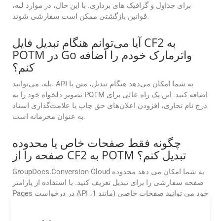
برای جداول و گرافیک های برداری. با این حال، در موارد لبه،
قوانین بازگشتی ممکن است سفارشی شوند.
آیا می‌توانم هنگام تبدیل فایل CF2 به
POTM در Go واترمارک خودم را اضافه
کنم؟
بله، می‌توانید. API به شما امکان می‌دهد هنگام تبدیل، متن یا
تصویر دلخواه خود را به POTM اضافه کنید. این یک راه عالی برای
درج نام تجاری، افزودن اعلان‌های حق چاپ یا علامت‌گذاری اسناد
به عنوان محرمانه است.
چگونه فقط صفحات خاص یا محدوده
صفحه را از CF2 به POTM تبدیل کنم؟
GroupDocs.Conversion Cloud به شما امکان می دهد محدوده
صفحه سفارشی را برای تبدیل تعریف کنید. با استفاده از پارامتر
Pages در درخواست API خود می توانید صفحات خاصی (مانند 1،
3، 5) یا محدوده صفحه (مثلاً 2-6) را انتخاب کنید.