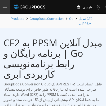
فارسی
Toggle
navigation
تبدیل CF2
Go
GroupDocs.Conversion
Products
به PPSM
CF2 به PPSM مبدل آنلاین
| برنامه رایگان و Go
رابط برنامه‌نویسی
کاربردی ابری
GroupDocs.Conversion Cloud یک API REST قابل اعتماد است که
به طور خاص برای توسعه‌دهندگان Go طراحی شده است که نیاز
دارند اسناد Word (CF2) را به PPSM به راحتی تبدیل کنند. با
پشتیبانی از بیش از 153 فرمت سند و تصویر، API ما به شما امکان
می‌دهد قابلیت‌های تبدیل قدرتمند را بدون نیاز به نرم‌افزار اضافی