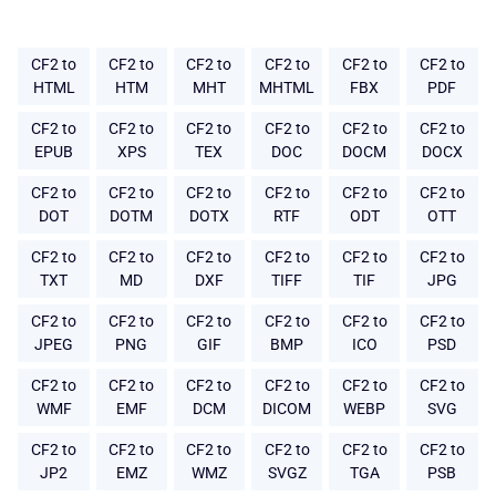
CF2 to
CF2 to
CF2 to
CF2 to
CF2 to
CF2 to
HTML
HTM
MHT
MHTML
FBX
PDF
CF2 to
CF2 to
CF2 to
CF2 to
CF2 to
CF2 to
EPUB
XPS
TEX
DOC
DOCM
DOCX
CF2 to
CF2 to
CF2 to
CF2 to
CF2 to
CF2 to
DOT
DOTM
DOTX
RTF
ODT
OTT
CF2 to
CF2 to
CF2 to
CF2 to
CF2 to
CF2 to
TXT
MD
DXF
TIFF
TIF
JPG
CF2 to
CF2 to
CF2 to
CF2 to
CF2 to
CF2 to
JPEG
PNG
GIF
BMP
ICO
PSD
CF2 to
CF2 to
CF2 to
CF2 to
CF2 to
CF2 to
WMF
EMF
DCM
DICOM
WEBP
SVG
CF2 to
CF2 to
CF2 to
CF2 to
CF2 to
CF2 to
JP2
EMZ
WMZ
SVGZ
TGA
PSB