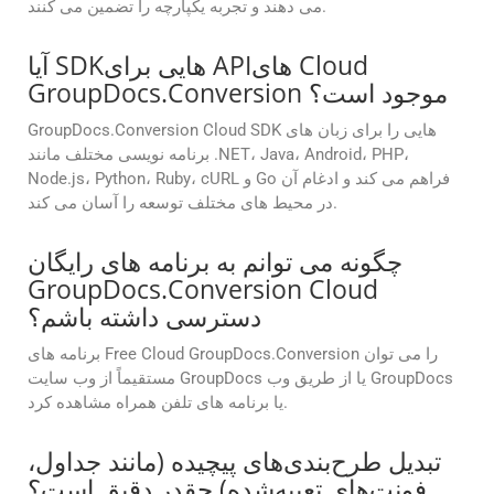
می دهند و تجربه یکپارچه را تضمین می کنند.
آیا SDKهایی برای APIهای Cloud
GroupDocs.Conversion موجود است؟
GroupDocs.Conversion Cloud SDK هایی را برای زبان های
برنامه نویسی مختلف مانند .NET، Java، Android، PHP،
Node.js، Python، Ruby، cURL و Go فراهم می کند و ادغام آن
در محیط های مختلف توسعه را آسان می کند.
چگونه می توانم به برنامه های رایگان
GroupDocs.Conversion Cloud
دسترسی داشته باشم؟
برنامه های Free Cloud GroupDocs.Conversion را می توان
مستقیماً از وب سایت GroupDocs یا از طریق وب GroupDocs
یا برنامه های تلفن همراه مشاهده کرد.
تبدیل طرح‌بندی‌های پیچیده (مانند جداول،
فونت‌های تعبیه‌شده) چقدر دقیق است؟