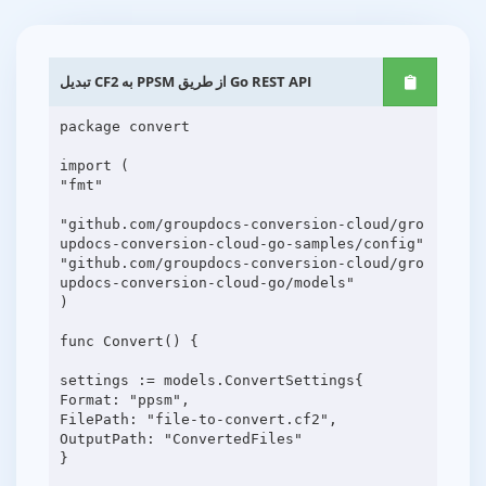
تبدیل CF2 به PPSM از طریق Go REST API
package convert
import (
"fmt"
"github.com/groupdocs-conversion-cloud/gro
updocs-conversion-cloud-go-samples/config"
"github.com/groupdocs-conversion-cloud/gro
updocs-conversion-cloud-go/models"
)
func Convert() {
settings := models.ConvertSettings{
Format: "ppsm",
FilePath: "file-to-convert.cf2",
OutputPath: "ConvertedFiles"
}