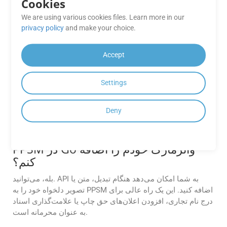
Cookies
ساخت، استقرار یا پس از پردازش آغاز کنید.
We are using various cookies files. Learn more in our
privacy policy
and make your choice.
آیا می‌توانم تبدیل‌های انبوه CF2 به PPSM
را با استفاده از GroupDocs.Conversion
Accept
Cloud API خودکار کنم؟
همه APIهای GroupDocs.Conversion Cloud به پردازش
Settings
دسته‌ای و تبدیل فایل‌های CF2 به PPSM در یک تماس API اجازه
می‌دهند. این ویژگی برای شرکت هایی که با حجم کاری اسناد زیاد
کار می کنند بسیار مفید است.
Deny
آیا می‌توانم هنگام تبدیل فایل CF2 به
PPSM در Go واترمارک خودم را اضافه
کنم؟
بله، می‌توانید. API به شما امکان می‌دهد هنگام تبدیل، متن یا
تصویر دلخواه خود را به PPSM اضافه کنید. این یک راه عالی برای
درج نام تجاری، افزودن اعلان‌های حق چاپ یا علامت‌گذاری اسناد
به عنوان محرمانه است.