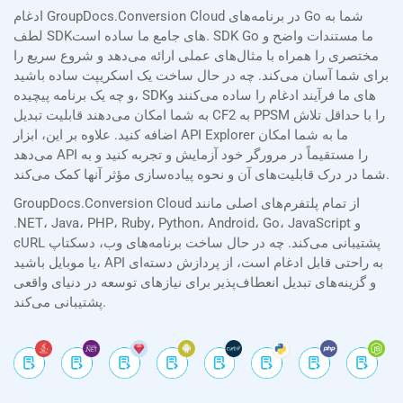
ادغام GroupDocs.Conversion Cloud در برنامه‌های Go شما به
لطف SDKهای جامع ما ساده است. SDK Go ما مستندات واضح و
مختصری را همراه با مثال‌های عملی ارائه می‌دهد و شروع سریع را
برای شما آسان می‌کند. چه در حال ساخت یک اسکریپت ساده باشید
و چه یک برنامه پیچیده، SDKهای ما فرآیند ادغام را ساده می‌کنند و
به شما امکان می‌دهند قابلیت تبدیل CF2 به PPSM را با حداقل تلاش
اضافه کنید. علاوه بر این، ابزار API Explorer ما به شما امکان
می‌دهد API را مستقیماً در مرورگر خود آزمایش و تجربه کنید و به
شما در درک قابلیت‌های آن و نحوه پیاده‌سازی مؤثر آنها کمک می‌کند.
GroupDocs.Conversion Cloud از تمام پلتفرم‌های اصلی مانند
.NET، Java، PHP، Ruby، Python، Android، Go، JavaScript و
cURL پشتیبانی می‌کند. چه در حال ساخت برنامه‌های وب، دسکتاپ
یا موبایل باشید، API به راحتی قابل ادغام است، از پردازش دسته‌ای
و گزینه‌های تبدیل انعطاف‌پذیر برای نیازهای توسعه در دنیای واقعی
پشتیبانی می‌کند.