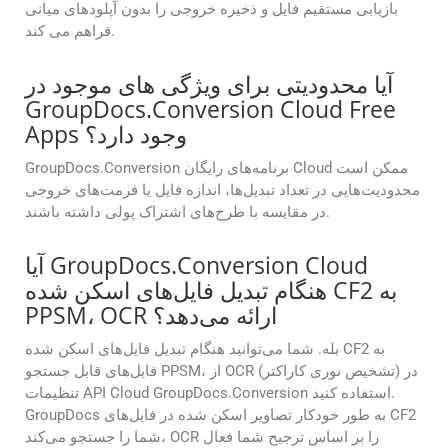
بازیابی مستقیم فایل و ذخیره خروجی را بدون آپلودهای میانی
فراهم می کند.
آیا محدودیتی برای ویژگی های موجود در
GroupDocs.Conversion Cloud Free
Apps وجود دارد؟
GroupDocs.Conversion برنامه‌های رایگان Cloud ممکن است
محدودیت‌هایی در تعداد تبدیل‌ها، اندازه فایل یا فرمت‌های خروجی
در مقایسه با طرح‌های اشتراک پولی داشته باشند.
آیا GroupDocs.Conversion Cloud
هنگام تبدیل فایل‌های اسکن شده CF2 به
PPSM، OCR ارائه می‌دهد؟
بله. شما می‌توانید هنگام تبدیل فایل‌های اسکن شده CF2 به
فایل‌های قابل جستجو PPSM، از OCR (تشخیص نوری کاراکتر) در
تنظیمات API Cloud GroupDocs.Conversion استفاده کنید.
GroupDocs به طور خودکار تصاویر اسکن شده در فایل‌های CF2
شما را جستجو می‌کند، OCR را بر اساس ترجیح شما فعال