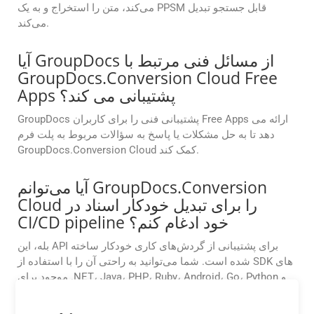
می‌کند، متن را استخراج و به یک PPSM قابل جستجو تبدیل
می‌کند.
آیا GroupDocs از مسائل فنی مرتبط با
GroupDocs.Conversion Cloud Free
Apps پشتیبانی می کند؟
GroupDocs پشتیبانی فنی را برای کاربران Free Apps ارائه می
دهد تا به حل مشکلات یا پاسخ به سؤالات مربوط به پلت فرم
GroupDocs.Conversion Cloud کمک کند.
آیا می‌توانم GroupDocs.Conversion
Cloud را برای تبدیل خودکار اسناد در
CI/CD pipeline خود ادغام کنم؟
بله، این API برای پشتیبانی از گردش‌های کاری خودکار ساخته
شده است. شما می‌توانید به راحتی آن را با استفاده از SDK های
موجود برای .NET، Java، PHP، Ruby، Android، Go، Python و
سایر پلتفرم‌ها در خط تولید CI/CD خود ادغام کنید. این به شما
امکان می‌دهد تا تبدیل اسناد را به طور خودکار در طول مراحل