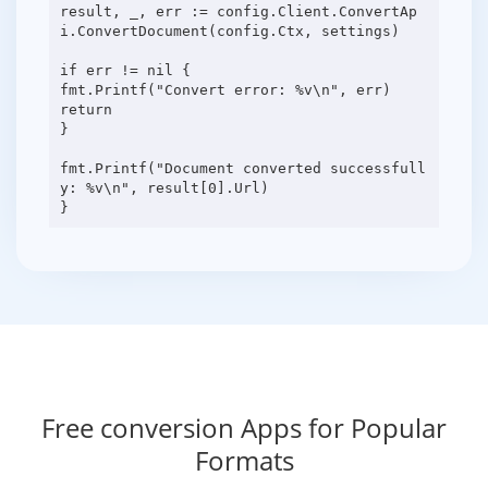
result, _, err := config.Client.ConvertAp
i.ConvertDocument(config.Ctx, settings)
if err != nil {
fmt.Printf("Convert error: %v\n", err)
return
}
fmt.Printf("Document converted successfull
y: %v\n", result[0].Url)
Free conversion Apps for Popular
Formats