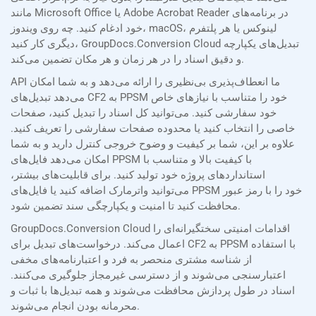
مانند Microsoft Office یا Adobe Acrobat Reader در برنامه‌های
خود ادغام کنید. چه روی ویندوز، macOS، لینوکس یا هر پلتفرم
دیگری کار کنید، GroupDocs.Conversion Cloud تبدیل‌های یکپارچه
و دقیق اسناد را در هر زمان و هر مکان تضمین می‌کند.
API ما انعطاف‌پذیری بی‌نظیری را ارائه می‌دهد و به شما امکان
می‌دهد تبدیل‌های CF2 به PPSM خود را متناسب با نیازهای خاص
خود سفارشی کنید. می‌توانید کل اسناد را تبدیل کنید، صفحات
خاصی را انتخاب کنید یا محدوده صفحات سفارشی را تعریف کنید.
علاوه بر این، شما بر کیفیت و وضوح خروجی کنترل دارید و به شما
امکان می‌دهد فایل‌های PPSM با کیفیت بالا و متناسب با
استانداردهای پروژه خود تولید کنید. برای قابلیت‌های بیشتر،
می‌توانید واترمارک اضافه کنید یا فایل‌های PPSM خود را با رمز عبور
محافظت کنید تا امنیت و یکپارچگی سند تضمین شود.
GroupDocs.Conversion Cloud اقدامات امنیتی سختگیرانه‌ای را
اعمال می‌کند. درخواست‌های تبدیل برای CF2 به PPSM با استفاده
از شناسه مشتری منحصر به فرد و اعتبارنامه‌های مخفی
اعتبارسنجی می‌شوند و از دسترسی غیرمجاز جلوگیری می‌کنند.
اسناد در طول پردازش محافظت می‌شوند و همه تبدیل‌ها با ثبات و
محرمانه بودن انجام می‌شوند.