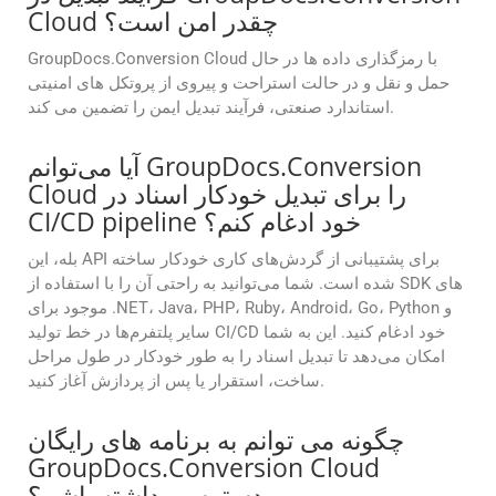
Cloud چقدر امن است؟
GroupDocs.Conversion Cloud با رمزگذاری داده ها در حال
حمل و نقل و در حالت استراحت و پیروی از پروتکل های امنیتی
استاندارد صنعتی، فرآیند تبدیل ایمن را تضمین می کند.
آیا می‌توانم GroupDocs.Conversion
Cloud را برای تبدیل خودکار اسناد در
CI/CD pipeline خود ادغام کنم؟
بله، این API برای پشتیبانی از گردش‌های کاری خودکار ساخته
شده است. شما می‌توانید به راحتی آن را با استفاده از SDK های
موجود برای .NET، Java، PHP، Ruby، Android، Go، Python و
سایر پلتفرم‌ها در خط تولید CI/CD خود ادغام کنید. این به شما
امکان می‌دهد تا تبدیل اسناد را به طور خودکار در طول مراحل
ساخت، استقرار یا پس از پردازش آغاز کنید.
چگونه می توانم به برنامه های رایگان
GroupDocs.Conversion Cloud
دسترسی داشته باشم؟