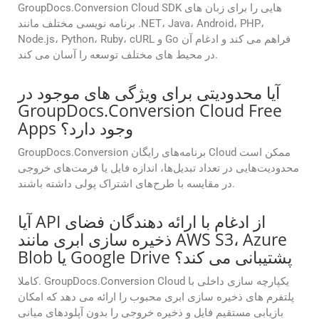
GroupDocs.Conversion Cloud SDK هایی را برای زبان های
برنامه نویسی مختلف مانند .NET، Java، Android، PHP،
Node.js، Python، Ruby، cURL و Go فراهم می کند و ادغام آن
در محیط های مختلف توسعه را آسان می کند.
آیا محدودیتی برای ویژگی های موجود در
GroupDocs.Conversion Cloud Free
Apps وجود دارد؟
GroupDocs.Conversion برنامه‌های رایگان Cloud ممکن است
محدودیت‌هایی در تعداد تبدیل‌ها، اندازه فایل یا فرمت‌های خروجی
در مقایسه با طرح‌های اشتراک پولی داشته باشند.
آیا API از ادغام با ارائه دهندگان فضای
ذخیره سازی ابری مانند AWS S3، Azure
Blob یا Google Drive پشتیبانی می کند؟
کاملا. GroupDocs.Conversion Cloud یکپارچه سازی داخلی با
پلتفرم های ذخیره سازی ابری محبوب را ارائه می دهد که امکان
بازیابی مستقیم فایل و ذخیره خروجی را بدون آپلودهای میانی