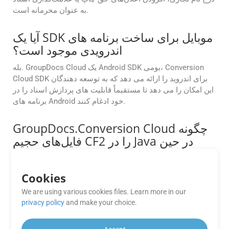
به عنوان محرمانه است.
آیا یک SDK موبایل برای ساخت برنامه های
اندرویدی موجود است؟
بله. GroupDocs Cloud یک Android SDK بومی، Conversion
Cloud SDK برای اندروید را ارائه می دهد که به توسعه دهندگان
این امکان را می دهد تا مستقیماً قابلیت های پردازش اسناد را در
برنامه های Android خود ادغام کنند.
GroupDocs.Conversion Cloud چگونه
فایل‌های حجیم CF2 را در Java در حین
تبدیل مدیریت می‌کند؟
GroupDocs.Conversion Cloud برای مدیریت روان فایل‌های
Cookies
بزرگ ساخته شده است. چه با یک سند کوچک کار کنید و چه با
We are using various cookies files. Learn more in our
سندی با حجم چندین گیگابایت، API این نرم‌افزار تبدیل‌ها را سریع
privacy policy
and make your choice.
و دقیق و بدون بروز مشکلات عملکردی انجام می‌دهد.