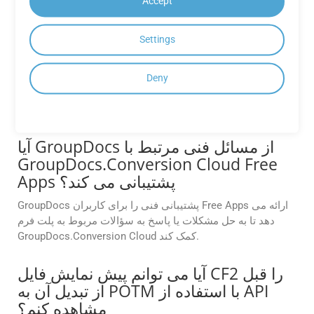
چه فرمت‌های فایلی توسط APIهای
Accept
GroupDocs.Conversion Cloud
پشتیبانی می‌شوند؟
Settings
APIهای Cloud GroupDocs.Conversion از طیف وسیعی از
فرمت‌های فایل از جمله Word، Excel، PDF و غیره پشتیبانی
Deny
می‌کنند. برای لیست کامل فرمت های پشتیبانی شده به مستندات
مراجعه کنید.
آیا GroupDocs از مسائل فنی مرتبط با
GroupDocs.Conversion Cloud Free
Apps پشتیبانی می کند؟
GroupDocs پشتیبانی فنی را برای کاربران Free Apps ارائه می
دهد تا به حل مشکلات یا پاسخ به سؤالات مربوط به پلت فرم
GroupDocs.Conversion Cloud کمک کند.
آیا می توانم پیش نمایش فایل CF2 را قبل
از تبدیل آن به POTM با استفاده از API
مشاهده کنم؟