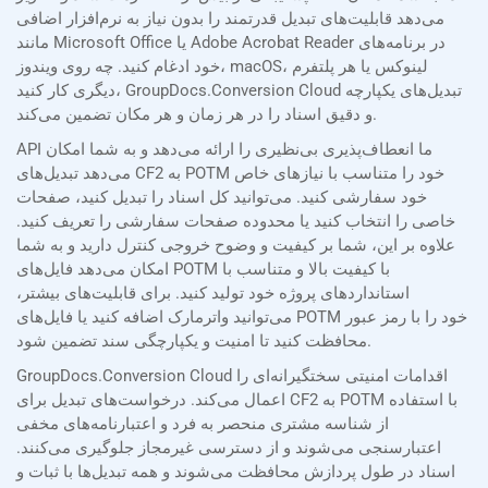
می‌دهد قابلیت‌های تبدیل قدرتمند را بدون نیاز به نرم‌افزار اضافی
مانند Microsoft Office یا Adobe Acrobat Reader در برنامه‌های
خود ادغام کنید. چه روی ویندوز، macOS، لینوکس یا هر پلتفرم
دیگری کار کنید، GroupDocs.Conversion Cloud تبدیل‌های یکپارچه
و دقیق اسناد را در هر زمان و هر مکان تضمین می‌کند.
API ما انعطاف‌پذیری بی‌نظیری را ارائه می‌دهد و به شما امکان
می‌دهد تبدیل‌های CF2 به POTM خود را متناسب با نیازهای خاص
خود سفارشی کنید. می‌توانید کل اسناد را تبدیل کنید، صفحات
خاصی را انتخاب کنید یا محدوده صفحات سفارشی را تعریف کنید.
علاوه بر این، شما بر کیفیت و وضوح خروجی کنترل دارید و به شما
امکان می‌دهد فایل‌های POTM با کیفیت بالا و متناسب با
استانداردهای پروژه خود تولید کنید. برای قابلیت‌های بیشتر،
می‌توانید واترمارک اضافه کنید یا فایل‌های POTM خود را با رمز عبور
محافظت کنید تا امنیت و یکپارچگی سند تضمین شود.
GroupDocs.Conversion Cloud اقدامات امنیتی سختگیرانه‌ای را
اعمال می‌کند. درخواست‌های تبدیل برای CF2 به POTM با استفاده
از شناسه مشتری منحصر به فرد و اعتبارنامه‌های مخفی
اعتبارسنجی می‌شوند و از دسترسی غیرمجاز جلوگیری می‌کنند.
اسناد در طول پردازش محافظت می‌شوند و همه تبدیل‌ها با ثبات و