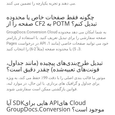
می دهند و تجربه یکپارچه را تضمین می کنند.
چگونه فقط صفحات خاص یا محدوده
صفحه را از CF2 به POTM تبدیل کنم؟
GroupDocs.Conversion Cloud به شما امکان می دهد محدوده
صفحه سفارشی را برای تبدیل تعریف کنید. با استفاده از پارامتر
Pages در درخواست API خود می توانید صفحات خاصی (مانند 1،
3، 5) یا محدوده صفحه (مثلاً 2-6) را انتخاب کنید.
تبدیل طرح‌بندی‌های پیچیده (مانند جداول،
فونت‌های تعبیه‌شده) چقدر دقیق است؟
موتور ما قالب بندی اصلی را با دقت 99٪ حفظ می کند، به ویژه
برای جداول و گرافیک های برداری. با این حال، در موارد لبه،
قوانین بازگشتی ممکن است سفارشی شوند.
آیا SDKهایی برای APIهای Cloud
GroupDocs.Conversion موجود است؟