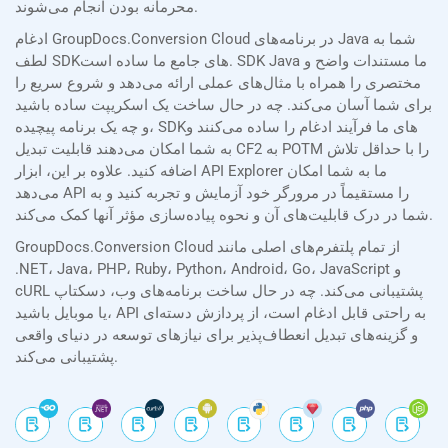
محرمانه بودن انجام می‌شوند.
ادغام GroupDocs.Conversion Cloud در برنامه‌های Java شما به
لطف SDKهای جامع ما ساده است. SDK Java ما مستندات واضح و
مختصری را همراه با مثال‌های عملی ارائه می‌دهد و شروع سریع را
برای شما آسان می‌کند. چه در حال ساخت یک اسکریپت ساده باشید
و چه یک برنامه پیچیده، SDKهای ما فرآیند ادغام را ساده می‌کنند و
به شما امکان می‌دهند قابلیت تبدیل CF2 به POTM را با حداقل تلاش
اضافه کنید. علاوه بر این، ابزار API Explorer ما به شما امکان
می‌دهد API را مستقیماً در مرورگر خود آزمایش و تجربه کنید و به
شما در درک قابلیت‌های آن و نحوه پیاده‌سازی مؤثر آنها کمک می‌کند.
GroupDocs.Conversion Cloud از تمام پلتفرم‌های اصلی مانند
.NET، Java، PHP، Ruby، Python، Android، Go، JavaScript و
cURL پشتیبانی می‌کند. چه در حال ساخت برنامه‌های وب، دسکتاپ
یا موبایل باشید، API به راحتی قابل ادغام است، از پردازش دسته‌ای
و گزینه‌های تبدیل انعطاف‌پذیر برای نیازهای توسعه در دنیای واقعی
پشتیبانی می‌کند.