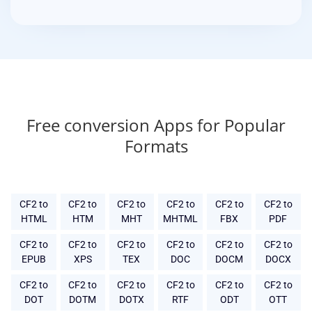
Free conversion Apps for Popular
Formats
CF2 to
CF2 to
CF2 to
CF2 to
CF2 to
CF2 to
HTML
HTM
MHT
MHTML
FBX
PDF
CF2 to
CF2 to
CF2 to
CF2 to
CF2 to
CF2 to
EPUB
XPS
TEX
DOC
DOCM
DOCX
CF2 to
CF2 to
CF2 to
CF2 to
CF2 to
CF2 to
DOT
DOTM
DOTX
RTF
ODT
OTT