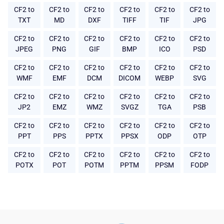
CF2 to
CF2 to
CF2 to
CF2 to
CF2 to
CF2 to
TXT
MD
DXF
TIFF
TIF
JPG
CF2 to
CF2 to
CF2 to
CF2 to
CF2 to
CF2 to
JPEG
PNG
GIF
BMP
ICO
PSD
CF2 to
CF2 to
CF2 to
CF2 to
CF2 to
CF2 to
WMF
EMF
DCM
DICOM
WEBP
SVG
CF2 to
CF2 to
CF2 to
CF2 to
CF2 to
CF2 to
JP2
EMZ
WMZ
SVGZ
TGA
PSB
CF2 to
CF2 to
CF2 to
CF2 to
CF2 to
CF2 to
PPT
PPS
PPTX
PPSX
ODP
OTP
CF2 to
CF2 to
CF2 to
CF2 to
CF2 to
CF2 to
POTX
POT
POTM
PPTM
PPSM
FODP