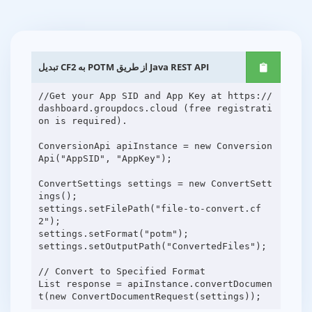
تبدیل CF2 به POTM از طریق Java REST API
//Get your App SID and App Key at https://
dashboard.groupdocs.cloud (free registrati
on is required).
ConversionApi apiInstance = new Conversion
Api("AppSID", "AppKey");
ConvertSettings settings = new ConvertSett
ings();
settings.setFilePath("file-to-convert.cf
2");
settings.setFormat("potm");
settings.setOutputPath("ConvertedFiles");
// Convert to Specified Format
List response = apiInstance.convertDocumen