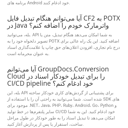
برنامه های Android خود ادغام کنند.
آیا می‌توانم هنگام تبدیل فایل CF2 به POTX
در Java واترمارک خودم را اضافه کنم؟
بله، می‌توانید. API به شما امکان می‌دهد هنگام تبدیل، متن یا
تصویر دلخواه خود را به POTX اضافه کنید. این یک راه عالی برای
درج نام تجاری، افزودن اعلان‌های حق چاپ یا علامت‌گذاری اسناد
به عنوان محرمانه است.
آیا می‌توانم GroupDocs.Conversion
Cloud را برای تبدیل خودکار اسناد در
CI/CD pipeline خود ادغام کنم؟
بله، این API برای پشتیبانی از گردش‌های کاری خودکار ساخته
شده است. شما می‌توانید به راحتی آن را با استفاده از SDK های
موجود برای .NET، Java، PHP، Ruby، Android، Go، Python و
سایر پلتفرم‌ها در خط تولید CI/CD خود ادغام کنید. این به شما
امکان می‌دهد تا تبدیل اسناد را به طور خودکار در طول مراحل
ساخت، استقرار یا پس از پردازش آغاز کنید.