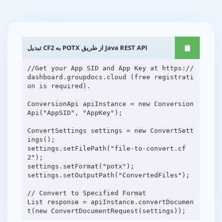
تبدیل CF2 به POTX از طریق Java REST API
//Get your App SID and App Key at https://
dashboard.groupdocs.cloud (free registrati
on is required).
ConversionApi apiInstance = new Conversion
Api("AppSID", "AppKey");
ConvertSettings settings = new ConvertSett
ings();
settings.setFilePath("file-to-convert.cf
2");
settings.setFormat("potx");
settings.setOutputPath("ConvertedFiles");
// Convert to Specified Format
List response = apiInstance.convertDocumen