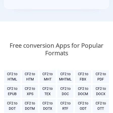
Free conversion Apps for Popular
Formats
CF2 to
CF2 to
CF2 to
CF2 to
CF2 to
CF2 to
HTML
HTM
MHT
MHTML
FBX
PDF
CF2 to
CF2 to
CF2 to
CF2 to
CF2 to
CF2 to
EPUB
XPS
TEX
DOC
DOCM
DOCX
CF2 to
CF2 to
CF2 to
CF2 to
CF2 to
CF2 to
DOT
DOTM
DOTX
RTF
ODT
OTT