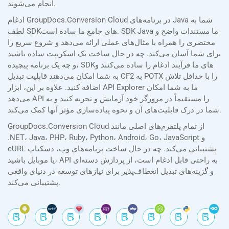
انجام می‌شوند.
ادغام GroupDocs.Conversion Cloud در برنامه‌های Java شما به
لطف SDKهای جامع ما ساده است. SDK Java ما مستندات واضح و
مختصری را همراه با مثال‌های عملی ارائه می‌دهد و شروع سریع را
برای شما آسان می‌کند. چه در حال ساخت یک اسکریپت ساده باشید
و چه یک برنامه پیچیده، SDKهای ما فرآیند ادغام را ساده می‌کنند و
به شما امکان می‌دهند قابلیت تبدیل CF2 به POTX را با حداقل تلاش
اضافه کنید. علاوه بر این، ابزار API Explorer ما به شما امکان
می‌دهد API را مستقیماً در مرورگر خود آزمایش و تجربه کنید و به
شما در درک قابلیت‌های آن و نحوه پیاده‌سازی مؤثر آنها کمک می‌کند.
GroupDocs.Conversion Cloud از تمام پلتفرم‌های اصلی مانند
.NET، Java، PHP، Ruby، Python، Android، Go، JavaScript و
cURL پشتیبانی می‌کند. چه در حال ساخت برنامه‌های وب، دسکتاپ
یا موبایل باشید، API به راحتی قابل ادغام است، از پردازش دسته‌ای
و گزینه‌های تبدیل انعطاف‌پذیر برای نیازهای توسعه در دنیای واقعی
پشتیبانی می‌کند.