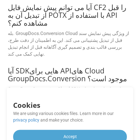
آیا می توانم پیش نمایش فایل CF2 را قبل
از تبدیل آن به POTX با استفاده از API
مشاهده کنم؟
بله. GroupDocs.Conversion Cloud از ویژگی پیش نمایش سند
قبل از تبدیل پشتیبانی می کند. این به اطمینان از دقت طرح،
بررسی قالب بندی و تصمیم گیری آگاهانه قبل از انجام تبدیل
نهایی کمک می کند.
آیا SDKهایی برای APIهای Cloud
GroupDocs.Conversion موجود است؟
GroupDocs.Conversion Cloud SDK هایی را برای زبان های
برنامه نویسی مختلف مانند .NET، Java، Android، PHP،
Node.js، Python، Ruby، cURL و Go فراهم می کند و ادغام آن
Cookies
در محیط های مختلف توسعه را آسان می کند.
We are using various cookies files. Learn more in our
privacy policy
and make your choice.
آیا محدودیتی در تعداد تبدیل هایی که می
توانم با استفاده از APIهای
Accept