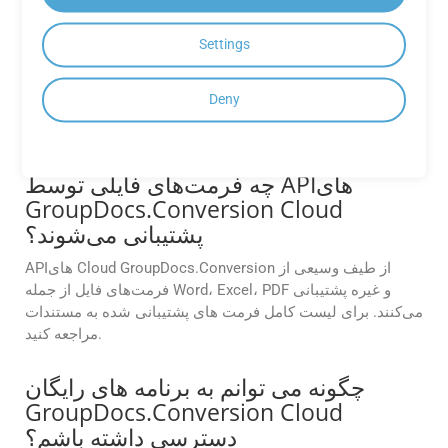
GroupDocs.Conversion Cloud انجام
دهم وجود دارد؟
Settings
APIهای Cloud GroupDocs.Conversion بر اساس طرح اشتراک
شما محدودیت‌های تبدیل انعطاف‌پذیری را ارائه می‌کنند. برای
Deny
اطلاعات بیشتر در مورد محدودیت های تبدیل با پشتیبانی
GroupDocs تماس بگیرید.
چه فرمت‌های فایلی توسط APIهای
GroupDocs.Conversion Cloud
پشتیبانی می‌شوند؟
APIهای Cloud GroupDocs.Conversion از طیف وسیعی از
فرمت‌های فایل از جمله Word، Excel، PDF و غیره پشتیبانی
می‌کنند. برای لیست کامل فرمت های پشتیبانی شده به مستندات
مراجعه کنید.
چگونه می توانم به برنامه های رایگان
GroupDocs.Conversion Cloud
دسترسی داشته باشم؟