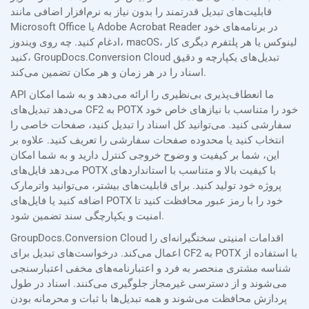
قابلیت‌های تبدیل قدرتمند را بدون نیاز به نرم‌افزار اضافی مانند
Microsoft Office یا Adobe Acrobat Reader در برنامه‌های خود
ادغام کنید. چه روی ویندوز، macOS، لینوکس یا هر پلتفرم دیگری کار
کنید، GroupDocs.Conversion Cloud تبدیل‌های یکپارچه و دقیق
اسناد را در هر زمان و هر مکان تضمین می‌کند.
API ما انعطاف‌پذیری بی‌نظیری را ارائه می‌دهد و به شما امکان
می‌دهد تبدیل‌های CF2 به POTX خود را متناسب با نیازهای خاص خود
سفارشی کنید. می‌توانید کل اسناد را تبدیل کنید، صفحات خاصی را
انتخاب کنید یا محدوده صفحات سفارشی را تعریف کنید. علاوه بر
این، شما بر کیفیت و وضوح خروجی کنترل دارید و به شما امکان
می‌دهد فایل‌های POTX با کیفیت بالا و متناسب با استانداردهای
پروژه خود تولید کنید. برای قابلیت‌های بیشتر، می‌توانید واترمارک
اضافه کنید یا فایل‌های POTX خود را با رمز عبور محافظت کنید تا
امنیت و یکپارچگی سند تضمین شود.
GroupDocs.Conversion Cloud اقدامات امنیتی سختگیرانه‌ای را
اعمال می‌کند. درخواست‌های تبدیل برای CF2 به POTX با استفاده از
شناسه مشتری منحصر به فرد و اعتبارنامه‌های مخفی اعتبارسنجی
می‌شوند و از دسترسی غیرمجاز جلوگیری می‌کنند. اسناد در طول
پردازش محافظت می‌شوند و همه تبدیل‌ها با ثبات و محرمانه بودن