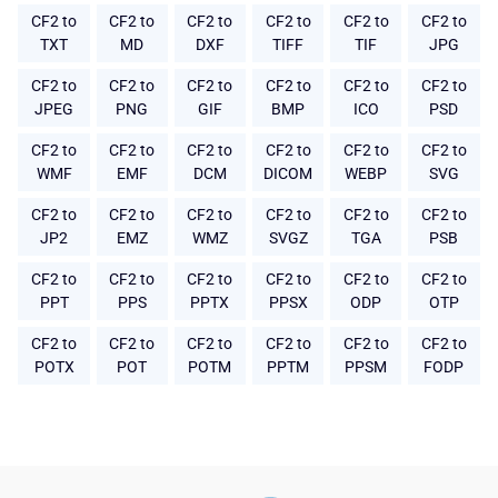
CF2 to
CF2 to
CF2 to
CF2 to
CF2 to
CF2 to
TXT
MD
DXF
TIFF
TIF
JPG
CF2 to
CF2 to
CF2 to
CF2 to
CF2 to
CF2 to
JPEG
PNG
GIF
BMP
ICO
PSD
CF2 to
CF2 to
CF2 to
CF2 to
CF2 to
CF2 to
WMF
EMF
DCM
DICOM
WEBP
SVG
CF2 to
CF2 to
CF2 to
CF2 to
CF2 to
CF2 to
JP2
EMZ
WMZ
SVGZ
TGA
PSB
CF2 to
CF2 to
CF2 to
CF2 to
CF2 to
CF2 to
PPT
PPS
PPTX
PPSX
ODP
OTP
CF2 to
CF2 to
CF2 to
CF2 to
CF2 to
CF2 to
POTX
POT
POTM
PPTM
PPSM
FODP