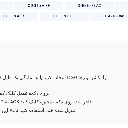
OGG to AIFF
OGG to FLAC
OGG to AC3
OGG to OGG
OGG to WAV
کلیک کنید.
برای آپلود OGG و تبدیل آن به فایل AC3 روی دکمه
تبدیل
وقتی بعد از تبدیل موفقیت آمیز فرمت OGG به AC3 ظاهر شد، روی دکمه ذخیره کلیک کنید.
این همه است! در صورت نیاز می توانید از سند AC3 تبدیل شده خود استفاده کنید.