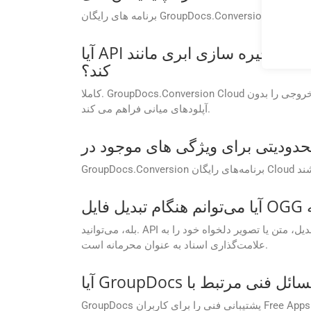
آیا API از ادغام با ارائه دهندگان فضای ذخیره سازی ابری مانند AWS S3، Azure Blob یا Google Drive پشتیبانی می
کند؟
کاملا. GroupDocs.Conversion Cloud یکپارچه سازی داخلی با پلتفرم های ذخیره سازی ابری محبوب را ارائه می دهد که امکان بازیابی مستقیم فایل و ذخیره خروجی را بدون
آپلودهای میانی فراهم می کند.
بله، می‌توانید. API به شما امکان می‌دهد هنگام تبدیل، متن یا تصویر دلخواه خود را به AC3 اضافه کنید. این یک راه عالی برای درج نام تجاری، افزودن اعلان‌های حق چاپ یا
علامت‌گذاری اسناد به عنوان محرمانه است.