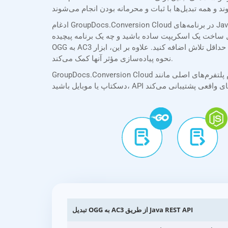
ادغام GroupDocs.Conversion Cloud در برنامه‌های Java شما به لطف SDKهای جامع ما ساده است. SDK Java ما مستندات واضح و مختصری را همراه با مثال‌های عملی ارائه می‌دهد و
 برنامه پیچیده، SDKهای ما فرآیند ادغام را ساده می‌کنند و به شما امکان می‌دهند قابلیت تبدیل
OGG به AC3 را با حداقل تلاش اضافه کنید. علاوه بر این، ابزار API Explorer ما به شما امکان می‌دهد API را مستقیماً در مرورگر خود آزمایش و تجربه کنید و به شما در درک قابلیت‌های آن و
نحوه پیاده‌سازی مؤثر آنها کمک می‌کند.
GroupDocs.Conversion Cloud از تمام پلتفرم‌های اصلی مانند .NET، Java، PHP، Ruby، Python، Android، Go، JavaScript و cURL پشتیبانی می‌کند. چه در حال ساخت برنامه‌های وب،
تبدیل OGG به AC3 از طریق Java REST API