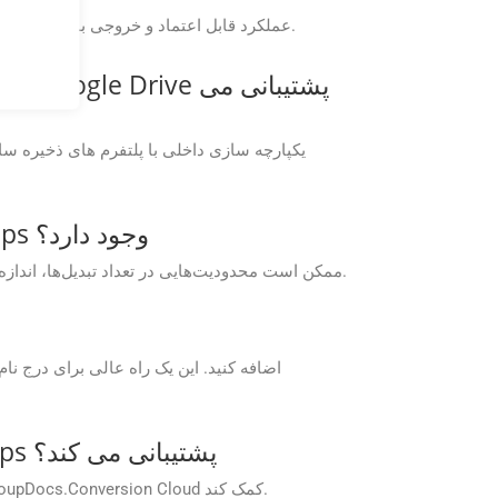
برنامه های رایگان GroupDocs.Conversion Cloud عملکرد قابل اعتماد و خروجی با کیفیت بالا را برای نیازهای تبدیل شما ارائه می دهند و تجربه یکپارچه را تضمین می کنند.
آیا محدودیتی برای ویژگی های موجود در GroupDocs.Conversion Cloud Free Apps وجود دارد؟
GroupDocs.Conversion برنامه‌های رایگان Cloud ممکن است محدودیت‌هایی در تعداد تبدیل‌ها، اندازه فایل یا فرمت‌های خروجی در مقایسه با طرح‌های اشتراک پولی داشته باشند.
آیا GroupDocs از مسائل فنی مرتبط با GroupDocs.Conversion Cloud Free Apps پشتیبانی می کند؟
GroupDocs پشتیبانی فنی را برای کاربران Free Apps ارائه می دهد تا به حل مشکلات یا پاسخ به سؤالات مربوط به پلت فرم GroupDocs.Conversion Cloud کمک کند.