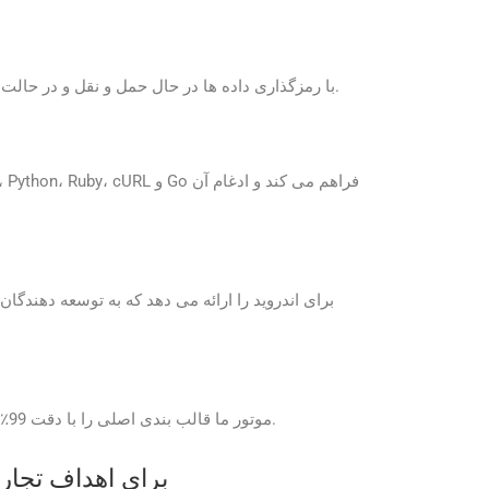
GroupDocs.Conversion Cloud با رمزگذاری داده ها در حال حمل و نقل و در حالت استراحت و پیروی از پروتکل های امنیتی استاندارد صنعتی، فرآیند تبدیل ایمن را تضمین می کند.
موتور ما قالب بندی اصلی را با دقت 99٪ حفظ می کند، به ویژه برای جداول و گرافیک های برداری. با این حال، در موارد لبه، قوانین بازگشتی ممکن است سفارشی شوند.
آیا می توانم از برنامه های رایگان ersion Cloud