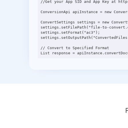
//Get your App SID and App Key at http
ConversionApi apiInstance = new Conver
ConvertSettings settings = new ConvertS
settings.setFilePath("file-to-convert.o
settings.setFormat("ac3");

settings.setOutputPath("ConvertedFiles"
// Convert to Specified Format
