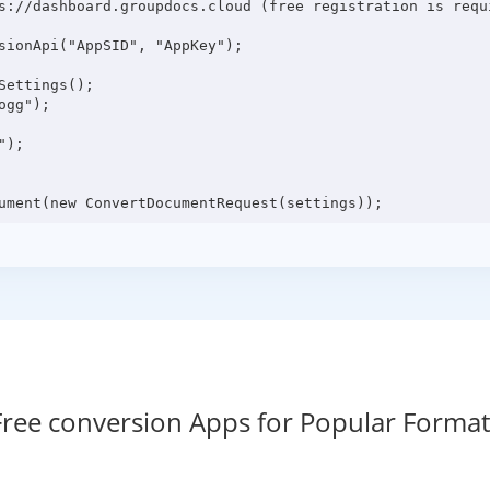
s://dashboard.groupdocs.cloud (free registration is requi
sionApi("AppSID", "AppKey");

ettings();

gg");

);

Free conversion Apps for Popular Format