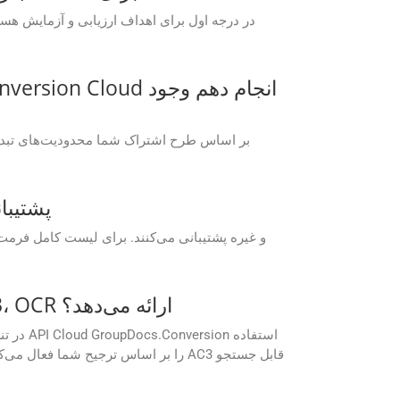
چه فرمت‌های فایلی توسط I
آیا GroupDocs.Conversion Cloud هنگام تبدیل فایل‌های اسکن شده OGG به AC3، OCR ارائه می‌دهد؟