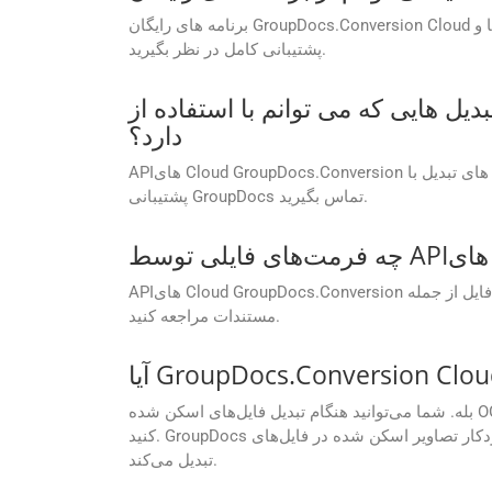
برنامه های رایگان GroupDocs.Conversion Cloud در درجه اول برای اهداف ارزیابی و آزمایش هستند. برای استفاده تجاری، ارتقاء را به یک طرح اشتراک پولی برای ویژگی‌ها و
پشتیبانی کامل در نظر بگیرید.
نم با استفاده از APIهای GroupDocs.Conversion Cloud انجام دهم وجود
دارد؟
APIهای Cloud GroupDocs.Conversion بر اساس طرح اشتراک شما محدودیت‌های تبدیل انعطاف‌پذیری را ارائه می‌کنند. برای اطلاعات بیشتر در مورد محدودیت های تبدیل با
پشتیبانی GroupDocs تماس بگیرید.
APIهای Cloud GroupDocs.Conversion از طیف وسیعی از فرمت‌های فایل از جمله Word، Excel، PDF و غیره پشتیبانی می‌کنند. برای لیست کامل فرمت های پشتیبانی شده به
مستندات مراجعه کنید.
بله. شما می‌توانید هنگام تبدیل فایل‌های اسکن شده OGG به فایل‌های قابل جستجو AC3، از OCR (تشخیص نوری کاراکتر) در تنظیمات API Cloud GroupDocs.Conversion استفاده
کنید. GroupDocs به طور خودکار تصاویر اسکن شده در فایل‌های OGG شما را جستجو می‌کند، OCR را بر اساس ترجیح شما فعال می‌کند، متن را استخراج و به یک AC3 قابل جستجو
تبدیل می‌کند.