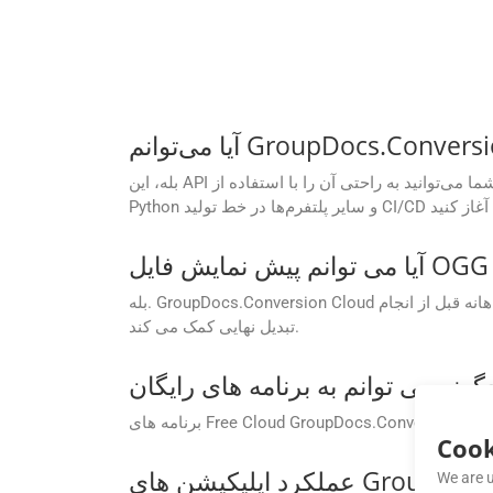
بله، این API برای پشتیبانی از گردش‌های کاری خودکار ساخته شده است. شما می‌توانید به راحتی آن را با استفاده از SDK های موجود برای .NET، Java، PHP، Ruby، Android، Go،
بله. GroupDocs.Conversion Cloud از ویژگی پیش نمایش سند قبل از تبدیل پشتیبانی می کند. این به اطمینان از دقت طرح، بررسی قالب بندی و تصمیم گیری آگاهانه قبل از انجام
تبدیل نهایی کمک می کند.
Cook
We are u