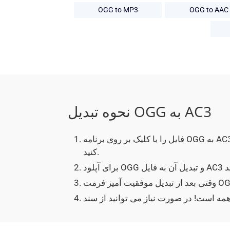
OGG to MP3
OGG to AAC
نحوه تبدیل OGG به AC3
فایل را با کلیک بر روی برنامه OGG به AC3 انتخاب کنید یا به سادگی یک فایل OGG را بکشید و رها
کنید.