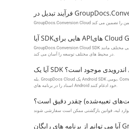
GroupDocs.Conversion Cloud SDK هایی را برای زبان های برنامه نویسی مختلف مانند .NET، Java، Android، PHP، Node.js، Python، Ruby، cURL و Go فراهم می کند و ادغام آن
در محیط های مختلف توسعه را آسان می کند.
ه های اندرویدی موجود است؟
بله. GroupDocs Cloud یک Android SDK بومی، Conversion Cloud SDK برای اندروید را ارائه می دهد که به توسعه دهندگان این امکان را می دهد تا مستقیماً قابلیت های پردازش
اسناد را در برنامه های Android خود ادغام کنند.
نت‌های تعبیه‌شده) چقدر دقیق است؟