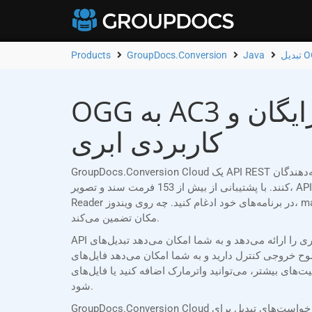
Products
GroupDocs.Conversion
Java
OGG به AC3 مبدل آنلاین | برنامه رایگان و Java رابط برنامه‌نویسی
کاربردی ابری
GroupDocs.Conversion Cloud یک API REST قابل اعتماد است که به طور خاص برای توسعه‌دهندگان Java طراحی شده است که نیاز دارند اسناد Word (OGG) را به AC3 به راحتی تبدیل
کنند. با پشتیبانی از بیش از 153 فرمت سند و تصویر، API ما به شما امکان می‌دهد قابلیت‌های تبدیل قدرتمند را بدون نیاز به نرم‌افزار اضافی مانند Microsoft Office یا Adobe Acrobat
Reader در برنامه‌های خود ادغام کنید. چه روی ویندوز، macOS، لینوکس یا هر پلتفرم دیگری کار کنید، GroupDocs.Conversion Cloud تبدیل‌های یکپارچه و دقیق اسناد را در هر زمان و هر
مکان تضمین می‌کند.
API ما انعطاف‌پذیری بی‌نظیری را ارائه می‌دهد و به شما امکان می‌دهد تبدیل‌های OGG به AC3 خود را متناسب با نیازهای خاص خود سفارشی کنید. می‌توانید کل اسناد را تبدیل کنید،
دارید و به شما امکان می‌دهد فایل‌های AC3 با کیفیت بالا و
اضافه کنید یا فایل‌های AC3 خود را با رمز عبور محافظت کنید تا امنیت و یکپارچگی سند تضمین
شود.
GroupDocs.Conversion Cloud اقدامات امنیتی سختگیرانه‌ای را اعمال می‌کند. درخواست‌های تبدیل برای OGG به AC3 با استفاده از شناسه مشتری منحصر به فرد و اعتبارنامه‌های