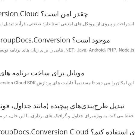
فرآیند تبدیل در GroupDocs.Conversion Cloud چقدر امن است؟
آیا SDKهایی برای APIهای Cloud GroupDocs.Conversion موجود است؟
آیا یک SDK موبایل برای ساخت برنام
تبدیل طرح‌بندی‌های پیچیده (مانند جداول، فو
GroupDocs.Conv برای اهداف تجاری استفاده کنم؟