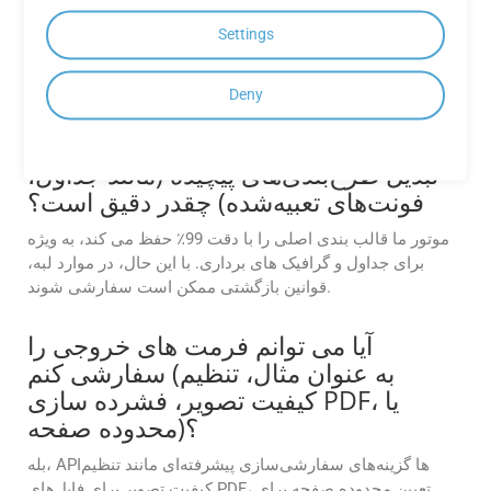
پشتیبانی می‌شوند؟
Settings
APIهای Cloud GroupDocs.Conversion از طیف وسیعی از
فرمت‌های فایل از جمله Word، Excel، PDF و غیره پشتیبانی
می‌کنند. برای لیست کامل فرمت های پشتیبانی شده به مستندات
Deny
مراجعه کنید.
تبدیل طرح‌بندی‌های پیچیده (مانند جداول،
فونت‌های تعبیه‌شده) چقدر دقیق است؟
موتور ما قالب بندی اصلی را با دقت 99٪ حفظ می کند، به ویژه
برای جداول و گرافیک های برداری. با این حال، در موارد لبه،
قوانین بازگشتی ممکن است سفارشی شوند.
آیا می توانم فرمت های خروجی را
سفارشی کنم (به عنوان مثال، تنظیم
کیفیت تصویر، فشرده سازی PDF، یا
محدوده صفحه)؟
بله، APIها گزینه‌های سفارشی‌سازی پیشرفته‌ای مانند تنظیم
کیفیت تصویر برای فایل‌های PDF، تعیین محدوده صفحه برای