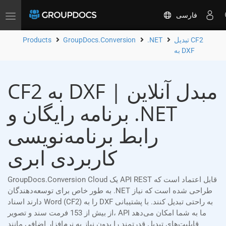
فارسی
Toggle
navigation
تبدیل CF2
.NET
GroupDocs.Conversion
Products
به DXF
CF2 به DXF مبدل آنلاین |
برنامه رایگان و .NET
رابط برنامه‌نویسی
کاربردی ابری
GroupDocs.Conversion Cloud یک API REST قابل اعتماد است که
به طور خاص برای توسعه‌دهندگان .NET طراحی شده است که نیاز
دارند اسناد Word (CF2) را به DXF به راحتی تبدیل کنند. با پشتیبانی
از بیش از 153 فرمت سند و تصویر، API ما به شما امکان می‌دهد
قابلیت‌های تبدیل قدرتمند را بدون نیاز به نرم‌افزار اضافی مانند