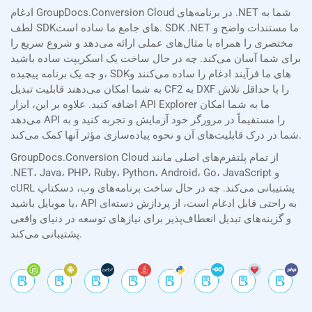
ادغام GroupDocs.Conversion Cloud در برنامه‌های .NET شما به
لطف SDKهای جامع ما ساده است. SDK .NET ما مستندات واضح و
مختصری را همراه با مثال‌های عملی ارائه می‌دهد و شروع سریع را
برای شما آسان می‌کند. چه در حال ساخت یک اسکریپت ساده باشید
و چه یک برنامه پیچیده، SDKهای ما فرآیند ادغام را ساده می‌کنند و
به شما امکان می‌دهند قابلیت تبدیل CF2 به DXF را با حداقل تلاش
اضافه کنید. علاوه بر این، ابزار API Explorer ما به شما امکان
می‌دهد API را مستقیماً در مرورگر خود آزمایش و تجربه کنید و به
شما در درک قابلیت‌های آن و نحوه پیاده‌سازی مؤثر آنها کمک می‌کند.
GroupDocs.Conversion Cloud از تمام پلتفرم‌های اصلی مانند
.NET، Java، PHP، Ruby، Python، Android، Go، JavaScript و
cURL پشتیبانی می‌کند. چه در حال ساخت برنامه‌های وب، دسکتاپ
یا موبایل باشید، API به راحتی قابل ادغام است، از پردازش دسته‌ای
و گزینه‌های تبدیل انعطاف‌پذیر برای نیازهای توسعه در دنیای واقعی
پشتیبانی می‌کند.