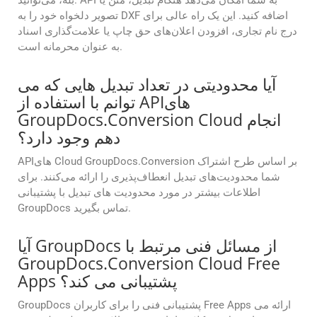
بله، می‌توانید. API به شما امکان می‌دهد هنگام تبدیل، متن یا
تصویر دلخواه خود را به DXF اضافه کنید. این یک راه عالی برای
درج نام تجاری، افزودن اعلان‌های حق چاپ یا علامت‌گذاری اسناد
به عنوان محرمانه است.
آیا محدودیتی در تعداد تبدیل هایی که می
توانم با استفاده از APIهای
GroupDocs.Conversion Cloud انجام
دهم وجود دارد؟
APIهای Cloud GroupDocs.Conversion بر اساس طرح اشتراک
شما محدودیت‌های تبدیل انعطاف‌پذیری را ارائه می‌کنند. برای
اطلاعات بیشتر در مورد محدودیت های تبدیل با پشتیبانی
GroupDocs تماس بگیرید.
آیا GroupDocs از مسائل فنی مرتبط با
GroupDocs.Conversion Cloud Free
Apps پشتیبانی می کند؟
GroupDocs پشتیبانی فنی را برای کاربران Free Apps ارائه می