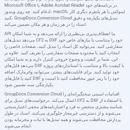
Microsoft Office یا Adobe Acrobat Reader در برنامه‌های خود
ادغام کنید. چه روی ویندوز، macOS، لینوکس یا هر پلتفرم دیگری کار
کنید، GroupDocs.Conversion Cloud تبدیل‌های یکپارچه و دقیق
اسناد را در هر زمان و هر مکان تضمین می‌کند.
API ما انعطاف‌پذیری بی‌نظیری را ارائه می‌دهد و به شما امکان
می‌دهد تبدیل‌های CF2 به DXF خود را متناسب با نیازهای خاص خود
سفارشی کنید. می‌توانید کل اسناد را تبدیل کنید، صفحات خاصی را
انتخاب کنید یا محدوده صفحات سفارشی را تعریف کنید. علاوه بر
این، شما بر کیفیت و وضوح خروجی کنترل دارید و به شما امکان
می‌دهد فایل‌های DXF با کیفیت بالا و متناسب با استانداردهای پروژه
خود تولید کنید. برای قابلیت‌های بیشتر، می‌توانید واترمارک اضافه
کنید یا فایل‌های DXF خود را با رمز عبور محافظت کنید تا امنیت و
یکپارچگی سند تضمین شود.
GroupDocs.Conversion Cloud اقدامات امنیتی سختگیرانه‌ای را
اعمال می‌کند. درخواست‌های تبدیل برای CF2 به DXF با استفاده از
شناسه مشتری منحصر به فرد و اعتبارنامه‌های مخفی اعتبارسنجی
می‌شوند و از دسترسی غیرمجاز جلوگیری می‌کنند. اسناد در طول
پردازش محافظت می‌شوند و همه تبدیل‌ها با ثبات و محرمانه بودن
انجام می‌شوند.