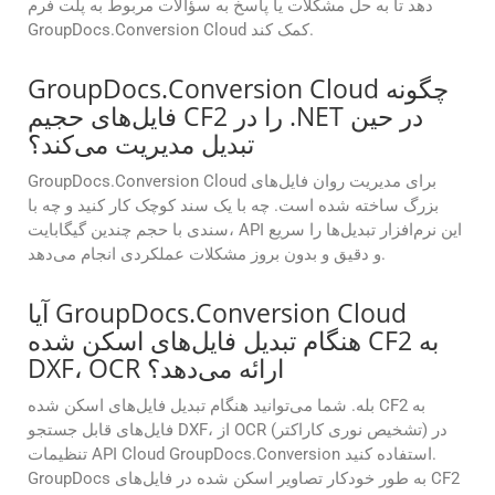
دهد تا به حل مشکلات یا پاسخ به سؤالات مربوط به پلت فرم
GroupDocs.Conversion Cloud کمک کند.
GroupDocs.Conversion Cloud چگونه
فایل‌های حجیم CF2 را در .NET در حین
تبدیل مدیریت می‌کند؟
GroupDocs.Conversion Cloud برای مدیریت روان فایل‌های
بزرگ ساخته شده است. چه با یک سند کوچک کار کنید و چه با
سندی با حجم چندین گیگابایت، API این نرم‌افزار تبدیل‌ها را سریع
و دقیق و بدون بروز مشکلات عملکردی انجام می‌دهد.
آیا GroupDocs.Conversion Cloud
هنگام تبدیل فایل‌های اسکن شده CF2 به
DXF، OCR ارائه می‌دهد؟
بله. شما می‌توانید هنگام تبدیل فایل‌های اسکن شده CF2 به
فایل‌های قابل جستجو DXF، از OCR (تشخیص نوری کاراکتر) در
تنظیمات API Cloud GroupDocs.Conversion استفاده کنید.
GroupDocs به طور خودکار تصاویر اسکن شده در فایل‌های CF2