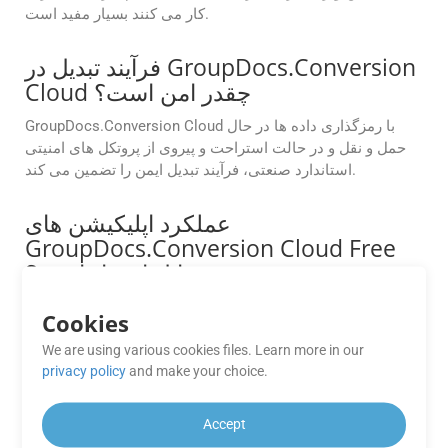
کار می کنند بسیار مفید است.
فرآیند تبدیل در GroupDocs.Conversion
Cloud چقدر امن است؟
GroupDocs.Conversion Cloud با رمزگذاری داده ها در حال
حمل و نقل و در حالت استراحت و پیروی از پروتکل های امنیتی
استاندارد صنعتی، فرآیند تبدیل ایمن را تضمین می کند.
عملکرد اپلیکیشن های
GroupDocs.Conversion Cloud Free
چقدر قابل اعتماد است؟
برنامه های رایگان GroupDocs.Conversion Cloud عملکرد قابل
Cookies
اعتماد و خروجی با کیفیت بالا را برای نیازهای تبدیل شما ارائه
می دهند و تجربه یکپارچه را تضمین می کنند.
We are using various cookies files. Learn more in our
privacy policy
and make your choice.
چه فرمت‌های فایلی توسط APIهای
GroupDocs.Conversion Cloud
Accept