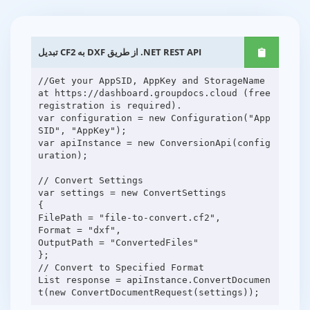
تبدیل CF2 به DXF از طریق .NET REST API
//Get your AppSID, AppKey and StorageName
at https://dashboard.groupdocs.cloud (free
registration is required).
var configuration = new Configuration("App
SID", "AppKey");
var apiInstance = new ConversionApi(config
uration);
// Convert Settings
var settings = new ConvertSettings
{
FilePath = "file-to-convert.cf2",
Format = "dxf",
OutputPath = "ConvertedFiles"
};
// Convert to Specified Format
List response = apiInstance.ConvertDocumen