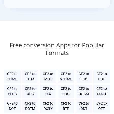
Free conversion Apps for Popular
Formats
CF2 to
CF2 to
CF2 to
CF2 to
CF2 to
CF2 to
HTML
HTM
MHT
MHTML
FBX
PDF
CF2 to
CF2 to
CF2 to
CF2 to
CF2 to
CF2 to
EPUB
XPS
TEX
DOC
DOCM
DOCX
CF2 to
CF2 to
CF2 to
CF2 to
CF2 to
CF2 to
DOT
DOTM
DOTX
RTF
ODT
OTT