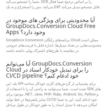
شما را جستجو می‌کند، OCR را بر اساس ترجیح شما فعال
می‌کند، متن را استخراج و به یک DXF قابل جستجو تبدیل می‌کند.
آیا محدودیتی برای ویژگی های موجود در
GroupDocs.Conversion Cloud Free
Apps وجود دارد؟
GroupDocs.Conversion برنامه‌های رایگان Cloud ممکن است
محدودیت‌هایی در تعداد تبدیل‌ها، اندازه فایل یا فرمت‌های خروجی
در مقایسه با طرح‌های اشتراک پولی داشته باشند.
آیا می‌توانم GroupDocs.Conversion
Cloud را برای تبدیل خودکار اسناد در
CI/CD pipeline خود ادغام کنم؟
بله، این API برای پشتیبانی از گردش‌های کاری خودکار ساخته
شده است. شما می‌توانید به راحتی آن را با استفاده از SDK های
موجود برای .NET، Java، PHP، Ruby، Android، Go، Python و
سایر پلتفرم‌ها در خط تولید CI/CD خود ادغام کنید. این به شما
امکان می‌دهد تا تبدیل اسناد را به طور خودکار در طول مراحل