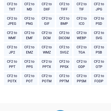
CF2 to
CF2 to
CF2 to
CF2 to
CF2 to
CF2 to
TXT
MD
DXF
TIFF
TIF
JPG
CF2 to
CF2 to
CF2 to
CF2 to
CF2 to
CF2 to
JPEG
PNG
GIF
BMP
ICO
PSD
CF2 to
CF2 to
CF2 to
CF2 to
CF2 to
CF2 to
WMF
EMF
DCM
DICOM
WEBP
SVG
CF2 to
CF2 to
CF2 to
CF2 to
CF2 to
CF2 to
JP2
EMZ
WMZ
SVGZ
TGA
PSB
CF2 to
CF2 to
CF2 to
CF2 to
CF2 to
CF2 to
PPT
PPS
PPTX
PPSX
ODP
OTP
CF2 to
CF2 to
CF2 to
CF2 to
CF2 to
CF2 to
POTX
POT
POTM
PPTM
PPSM
FODP