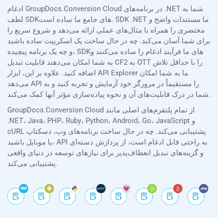
ادغام GroupDocs.Conversion Cloud در برنامه‌های .NET شما به
لطف SDKهای جامع ما ساده است. SDK .NET ما مستندات واضح و
مختصری را همراه با مثال‌های عملی ارائه می‌دهد و شروع سریع را
برای شما آسان می‌کند. چه در حال ساخت یک اسکریپت ساده باشید
و چه یک برنامه پیچیده، SDKهای ما فرآیند ادغام را ساده می‌کنند و
به شما امکان می‌دهند قابلیت تبدیل CF2 به OTT را با حداقل تلاش
اضافه کنید. علاوه بر این، ابزار API Explorer ما به شما امکان
می‌دهد API را مستقیماً در مرورگر خود آزمایش و تجربه کنید و به
شما در درک قابلیت‌های آن و نحوه پیاده‌سازی مؤثر آنها کمک می‌کند.
GroupDocs.Conversion Cloud از تمام پلتفرم‌های اصلی مانند
.NET، Java، PHP، Ruby، Python، Android، Go، JavaScript و
cURL پشتیبانی می‌کند. چه در حال ساخت برنامه‌های وب، دسکتاپ
یا موبایل باشید، API به راحتی قابل ادغام است، از پردازش دسته‌ای
و گزینه‌های تبدیل انعطاف‌پذیر برای نیازهای توسعه در دنیای واقعی
پشتیبانی می‌کند.