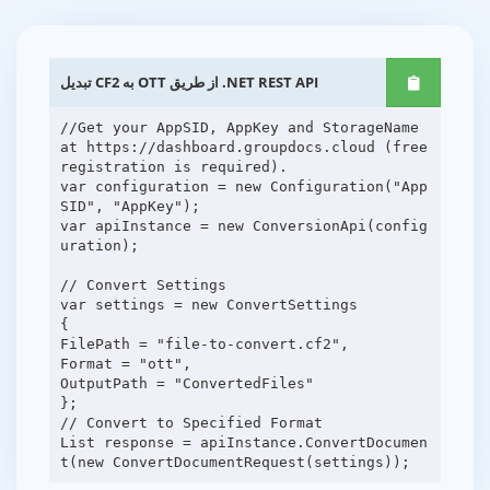
تبدیل CF2 به OTT از طریق .NET REST API
//Get your AppSID, AppKey and StorageName
at https://dashboard.groupdocs.cloud (free
registration is required).
var configuration = new Configuration("App
SID", "AppKey");
var apiInstance = new ConversionApi(config
uration);
// Convert Settings
var settings = new ConvertSettings
{
FilePath = "file-to-convert.cf2",
Format = "ott",
OutputPath = "ConvertedFiles"
};
// Convert to Specified Format
List response = apiInstance.ConvertDocumen