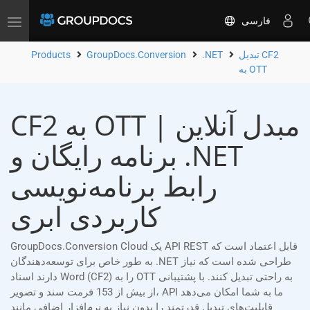
فارسی
Toggle
navigation
تبدیل CF2
.NET
GroupDocs.Conversion
Products
به OTT
CF2 به OTT مبدل آنلاین |
برنامه رایگان و .NET
رابط برنامه‌نویسی
کاربردی ابری
GroupDocs.Conversion Cloud یک API REST قابل اعتماد است که
به طور خاص برای توسعه‌دهندگان .NET طراحی شده است که نیاز
دارند اسناد Word (CF2) را به OTT به راحتی تبدیل کنند. با پشتیبانی
از بیش از 153 فرمت سند و تصویر، API ما به شما امکان می‌دهد
قابلیت‌های تبدیل قدرتمند را بدون نیاز به نرم‌افزار اضافی مانند