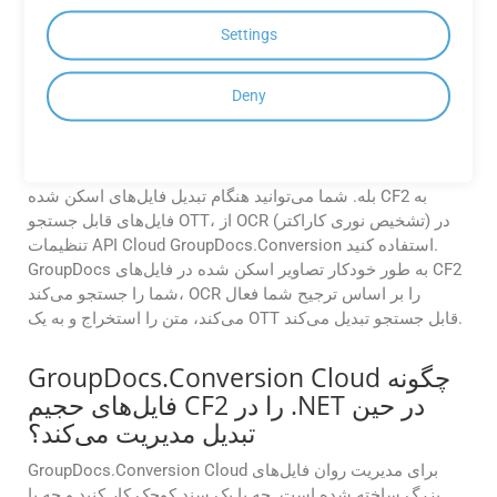
Node.js، Python، Ruby، cURL و Go فراهم می کند و ادغام آن
Settings
در محیط های مختلف توسعه را آسان می کند.
آیا GroupDocs.Conversion Cloud
Deny
هنگام تبدیل فایل‌های اسکن شده CF2 به
OTT، OCR ارائه می‌دهد؟
بله. شما می‌توانید هنگام تبدیل فایل‌های اسکن شده CF2 به
فایل‌های قابل جستجو OTT، از OCR (تشخیص نوری کاراکتر) در
تنظیمات API Cloud GroupDocs.Conversion استفاده کنید.
GroupDocs به طور خودکار تصاویر اسکن شده در فایل‌های CF2
شما را جستجو می‌کند، OCR را بر اساس ترجیح شما فعال
می‌کند، متن را استخراج و به یک OTT قابل جستجو تبدیل می‌کند.
GroupDocs.Conversion Cloud چگونه
فایل‌های حجیم CF2 را در .NET در حین
تبدیل مدیریت می‌کند؟
GroupDocs.Conversion Cloud برای مدیریت روان فایل‌های
بزرگ ساخته شده است. چه با یک سند کوچک کار کنید و چه با