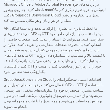
Microsoft Office یا Adobe Acrobat Reader در برنامه‌های خود
ادغام کنید. چه روی ویندوز، macOS، لینوکس یا هر پلتفرم دیگری کار
کنید، GroupDocs.Conversion Cloud تبدیل‌های یکپارچه و دقیق
اسناد را در هر زمان و هر مکان تضمین می‌کند.
API ما انعطاف‌پذیری بی‌نظیری را ارائه می‌دهد و به شما امکان
می‌دهد تبدیل‌های CF2 به OTT خود را متناسب با نیازهای خاص خود
سفارشی کنید. می‌توانید کل اسناد را تبدیل کنید، صفحات خاصی را
انتخاب کنید یا محدوده صفحات سفارشی را تعریف کنید. علاوه بر
این، شما بر کیفیت و وضوح خروجی کنترل دارید و به شما امکان
می‌دهد فایل‌های OTT با کیفیت بالا و متناسب با استانداردهای پروژه
خود تولید کنید. برای قابلیت‌های بیشتر، می‌توانید واترمارک اضافه
کنید یا فایل‌های OTT خود را با رمز عبور محافظت کنید تا امنیت و
یکپارچگی سند تضمین شود.
GroupDocs.Conversion Cloud اقدامات امنیتی سختگیرانه‌ای را
اعمال می‌کند. درخواست‌های تبدیل برای CF2 به OTT با استفاده از
شناسه مشتری منحصر به فرد و اعتبارنامه‌های مخفی اعتبارسنجی
می‌شوند و از دسترسی غیرمجاز جلوگیری می‌کنند. اسناد در طول
پردازش محافظت می‌شوند و همه تبدیل‌ها با ثبات و محرمانه بودن
انجام می‌شوند.