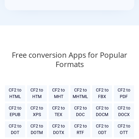
Free conversion Apps for Popular
Formats
CF2 to
CF2 to
CF2 to
CF2 to
CF2 to
CF2 to
HTML
HTM
MHT
MHTML
FBX
PDF
CF2 to
CF2 to
CF2 to
CF2 to
CF2 to
CF2 to
EPUB
XPS
TEX
DOC
DOCM
DOCX
CF2 to
CF2 to
CF2 to
CF2 to
CF2 to
CF2 to
DOT
DOTM
DOTX
RTF
ODT
OTT