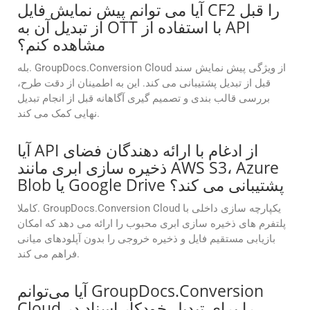
آیا می توانم پیش نمایش فایل CF2 را قبل
از تبدیل آن به OTT با استفاده از API
مشاهده کنم؟
بله. GroupDocs.Conversion Cloud از ویژگی پیش نمایش سند
قبل از تبدیل پشتیبانی می کند. این به اطمینان از دقت طرح،
بررسی قالب بندی و تصمیم گیری آگاهانه قبل از انجام تبدیل
نهایی کمک می کند.
آیا API از ادغام با ارائه دهندگان فضای
ذخیره سازی ابری مانند AWS S3، Azure
Blob یا Google Drive پشتیبانی می کند؟
کاملا. GroupDocs.Conversion Cloud یکپارچه سازی داخلی با
پلتفرم های ذخیره سازی ابری محبوب را ارائه می دهد که امکان
بازیابی مستقیم فایل و ذخیره خروجی را بدون آپلودهای میانی
فراهم می کند.
آیا می‌توانم GroupDocs.Conversion
Cloud را برای تبدیل خودکار اسناد در