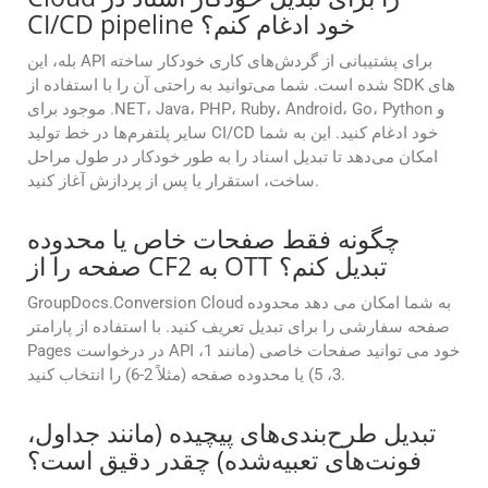
CI/CD pipeline خود ادغام کنم؟
بله، این API برای پشتیبانی از گردش‌های کاری خودکار ساخته
شده است. شما می‌توانید به راحتی آن را با استفاده از SDK های
موجود برای .NET، Java، PHP، Ruby، Android، Go، Python و
سایر پلتفرم‌ها در خط تولید CI/CD خود ادغام کنید. این به شما
امکان می‌دهد تا تبدیل اسناد را به طور خودکار در طول مراحل
ساخت، استقرار یا پس از پردازش آغاز کنید.
چگونه فقط صفحات خاص یا محدوده
صفحه را از CF2 به OTT تبدیل کنم؟
GroupDocs.Conversion Cloud به شما امکان می دهد محدوده
صفحه سفارشی را برای تبدیل تعریف کنید. با استفاده از پارامتر
Pages در درخواست API خود می توانید صفحات خاصی (مانند 1،
3، 5) یا محدوده صفحه (مثلاً 2-6) را انتخاب کنید.
تبدیل طرح‌بندی‌های پیچیده (مانند جداول،
فونت‌های تعبیه‌شده) چقدر دقیق است؟