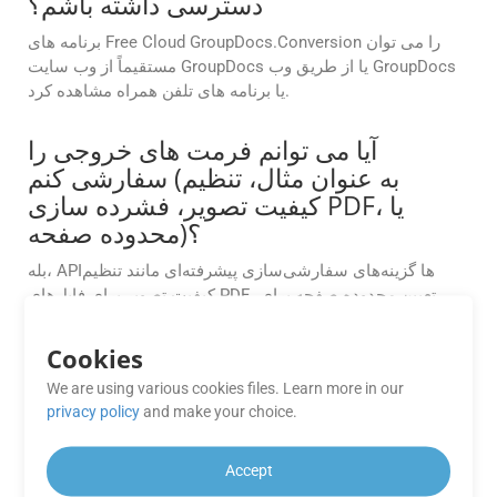
دسترسی داشته باشم؟
برنامه های Free Cloud GroupDocs.Conversion را می توان
مستقیماً از وب سایت GroupDocs یا از طریق وب GroupDocs
یا برنامه های تلفن همراه مشاهده کرد.
آیا می توانم فرمت های خروجی را
سفارشی کنم (به عنوان مثال، تنظیم
کیفیت تصویر، فشرده سازی PDF، یا
محدوده صفحه)؟
بله، APIها گزینه‌های سفارشی‌سازی پیشرفته‌ای مانند تنظیم
کیفیت تصویر برای فایل‌های PDF، تعیین محدوده صفحه برای
تبدیل و تنظیم سطوح فشرده‌سازی را ارائه می‌کنند. برای جزئیات
به مستندات مراجعه کنید.
Cookies
We are using various cookies files. Learn more in our
آیا SDKهایی برای APIهای Cloud
privacy policy
and make your choice.
GroupDocs.Conversion موجود است؟
GroupDocs.Conversion Cloud SDK هایی را برای زبان های
Accept
برنامه نویسی مختلف مانند .NET، Java، Android، PHP،