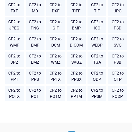
CF2 to
CF2 to
CF2 to
CF2 to
CF2 to
CF2 to
TXT
MD
DXF
TIFF
TIF
JPG
CF2 to
CF2 to
CF2 to
CF2 to
CF2 to
CF2 to
JPEG
PNG
GIF
BMP
ICO
PSD
CF2 to
CF2 to
CF2 to
CF2 to
CF2 to
CF2 to
WMF
EMF
DCM
DICOM
WEBP
SVG
CF2 to
CF2 to
CF2 to
CF2 to
CF2 to
CF2 to
JP2
EMZ
WMZ
SVGZ
TGA
PSB
CF2 to
CF2 to
CF2 to
CF2 to
CF2 to
CF2 to
PPT
PPS
PPTX
PPSX
ODP
OTP
CF2 to
CF2 to
CF2 to
CF2 to
CF2 to
CF2 to
POTX
POT
POTM
PPTM
PPSM
FODP