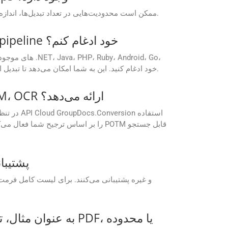
GroupDocs.Conversion برنامه‌های رایگان Cloud ممکن است محدودیت‌هایی در تعداد تبدیل‌ها، اندازه فایل یا فرمت‌های خروجی در مقایسه با طرح‌های اشتراک پولی داشته باشند.
آیا می‌توانم GroupDocs.Conversion Cloud را برای تبدیل خودکار اسناد در CI/CD pipeline خود ادغام کنم؟
Python و سایر پلتفرم‌ها در خط تولید CI/CD خود ادغام کنید. این به شما امکان می‌دهد تا تبدیل اسناد را به طور خودکار در طول مراحل ساخت، استقرار یا پس از پردازش آغاز کنید.
آیا GroupDocs.Conversion Cloud هنگام تبدیل فایل‌های اسکن شده CF2 به POTM، OCR ارائه می‌دهد؟
چه فرمت‌های فایلی توسط I