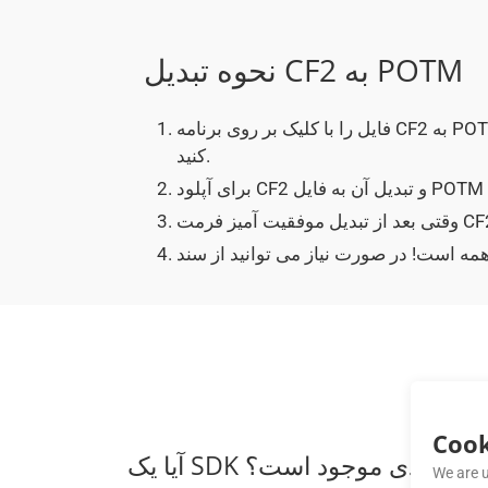
نحوه تبدیل CF2 به POTM
فایل را با کلیک بر روی برنامه CF2 به POTM انتخاب کنید یا به سادگی یک فایل CF2 را بکشید و رها
کنید.
Cook
ه های اندرویدی موجود است؟
We are u