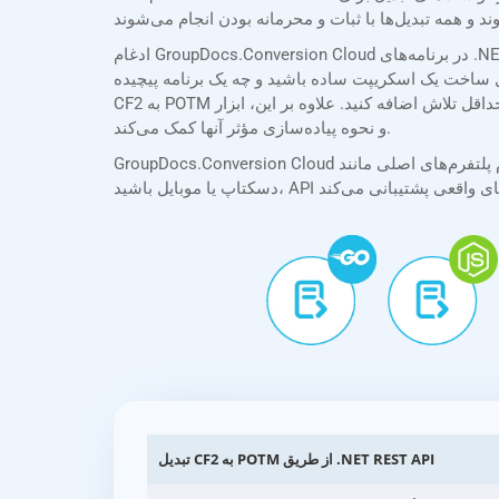
ادغام GroupDocs.Conversion Cloud در برنامه‌های .NET شما به لطف SDKهای جامع ما ساده است. SDK .NET ما مستندات واضح و مختصری را همراه با مثال‌های عملی ارائه می‌دهد و
 برنامه پیچیده، SDKهای ما فرآیند ادغام را ساده می‌کنند و به شما امکان می‌دهند قابلیت تبدیل
CF2 به POTM را با حداقل تلاش اضافه کنید. علاوه بر این، ابزار API Explorer ما به شما امکان می‌دهد API را مستقیماً در مرورگر خود آزمایش و تجربه کنید و به شما در درک قابلیت‌های آن
و نحوه پیاده‌سازی مؤثر آنها کمک می‌کند.
GroupDocs.Conversion Cloud از تمام پلتفرم‌های اصلی مانند .NET، Java، PHP، Ruby، Python، Android، Go، JavaScript و cURL پشتیبانی می‌کند. چه در حال ساخت برنامه‌های وب،
تبدیل CF2 به POTM از طریق .NET REST API