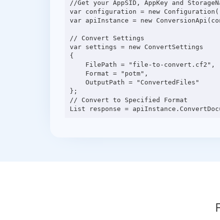
//Get your AppSID, AppKey and StorageN
var configuration = new Configuration(
var apiInstance = new ConversionApi(con
// Convert Settings

var settings = new ConvertSettings

{

    FilePath = "file-to-convert.cf2",

    Format = "potm",

    OutputPath = "ConvertedFiles"

};

// Convert to Specified Format
