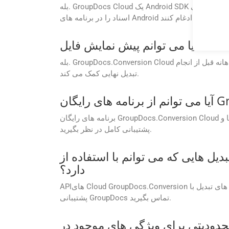
بله. GroupDocs Cloud یک Android SDK بومی، Conversion Cloud SDK برای اندروید را ارائه می دهد که به توسعه دهندگان این امکان را می دهد تا مستقیماً قابلیت های پردازش
اسناد را در برنامه های Android خود ادغام کنند.
بله. GroupDocs.Conversion Cloud از ویژگی پیش نمایش سند قبل از تبدیل پشتیبانی می کند. این به اطمینان از دقت طرح، بررسی قالب بندی و تصمیم گیری آگاهانه قبل از انجام
تبدیل نهایی کمک می کند.
برنامه های رایگان GroupDocs.Conversion Cloud در درجه اول برای اهداف ارزیابی و آزمایش هستند. برای استفاده تجاری، ارتقاء را به یک طرح اشتراک پولی برای ویژگی‌ها و
پشتیبانی کامل در نظر بگیرید.
نم با استفاده از APIهای GroupDocs.Conversion Cloud انجام دهم وجود
دارد؟
APIهای Cloud GroupDocs.Conversion بر اساس طرح اشتراک شما محدودیت‌های تبدیل انعطاف‌پذیری را ارائه می‌کنند. برای اطلاعات بیشتر در مورد محدودیت های تبدیل با
پشتیبانی GroupDocs تماس بگیرید.