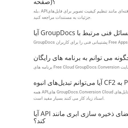
صفحه)؟
بله، APIها گزینه‌های سفارشی‌سازی پیشرفته‌ای مانند تنظیم کیفیت تصویر برای فایل‌های PDF، تعیین محدوده صفحه برای تبدیل و تنظیم سطوح فشرده‌سازی را ارائه می‌کنند. برای
جزئیات به مستندات مراجعه کنید.
همه APIهای GroupDocs.Conversion Cloud به پردازش دسته‌ای و تبدیل فایل‌های CF2 به POTM در یک تماس API اجازه می‌دهند. این ویژگی برای شرکت هایی که با حجم کاری
اسناد زیاد کار می کنند بسیار مفید است.
آیا API از ادغام با ارائه دهندگان فضای ذخیره سازی ابری مانند AWS S3، Azure Blob یا Google Drive پشتیبانی می
کند؟