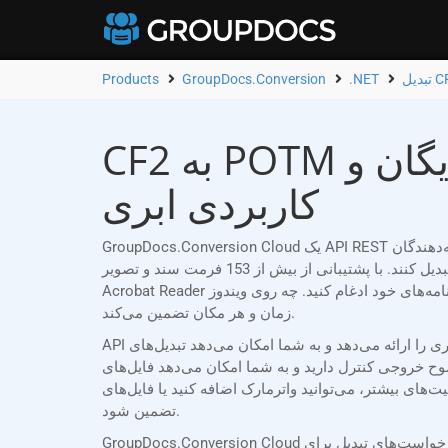
Products
GroupDocs.Conversion
.NET
CF2 به POTM مبدل آنلاین | برنامه رایگان و .NET رابط برنامه‌نویسی
کاربردی ابری
GroupDocs.Conversion Cloud یک API REST قابل اعتماد است که به طور خاص برای توسعه‌دهندگان .NET طراحی شده است که نیاز دارند اسناد Word (CF2) را به POTM به راحتی
تبدیل کنند. با پشتیبانی از بیش از 153 فرمت سند و تصویر، API ما به شما امکان می‌دهد قابلیت‌های تبدیل قدرتمند را بدون نیاز به نرم‌افزار اضافی مانند Microsoft Office یا Adobe
Acrobat Reader در برنامه‌های خود ادغام کنید. چه روی ویندوز، macOS، لینوکس یا هر پلتفرم دیگری کار کنید، GroupDocs.Conversion Cloud تبدیل‌های یکپارچه و دقیق اسناد را در هر
زمان و هر مکان تضمین می‌کند.
API ما انعطاف‌پذیری بی‌نظیری را ارائه می‌دهد و به شما امکان می‌دهد تبدیل‌های CF2 به POTM خود را متناسب با نیازهای خاص خود سفارشی کنید. می‌توانید کل اسناد را تبدیل کنید،
 دارید و به شما امکان می‌دهد فایل‌های POTM با کیفیت بالا
ک اضافه کنید یا فایل‌های POTM خود را با رمز عبور محافظت کنید تا امنیت و یکپارچگی سند
تضمین شود.
GroupDocs.Conversion Cloud اقدامات امنیتی سختگیرانه‌ای را اعمال می‌کند. درخواست‌های تبدیل برای CF2 به POTM با استفاده از شناسه مشتری منحصر به فرد و اعتبارنامه‌های