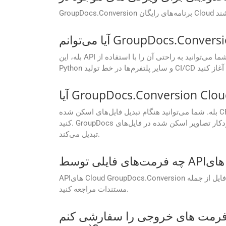
بله، این API برای پشتیبانی از گردش‌های کاری خودکار ساخته شده است. شما می‌توانید به راحتی آن را با استفاده از SDK های موجود برای .NET، Java، PHP، Ruby، Android، Go،
بله. شما می‌توانید هنگام تبدیل فایل‌های اسکن شده CF2 به فایل‌های قابل جستجو POTM، از OCR (تشخیص نوری کاراکتر) در تنظیمات API Cloud GroupDocs.Conversion استفاده
کنید. GroupDocs به طور خودکار تصاویر اسکن شده در فایل‌های CF2 شما را جستجو می‌کند، OCR را بر اساس ترجیح شما فعال می‌کند، متن را استخراج و به یک POTM قابل جستجو
تبدیل می‌کند.
APIهای Cloud GroupDocs.Conversion از طیف وسیعی از فرمت‌های فایل از جمله Word، Excel، PDF و غیره پشتیبانی می‌کنند. برای لیست کامل فرمت های پشتیبانی شده به
مستندات مراجعه کنید.
 را سفارشی کنم (به عنوان مثال، تنظیم کیفیت تصویر، فشرده سازی PDF، یا محدوده