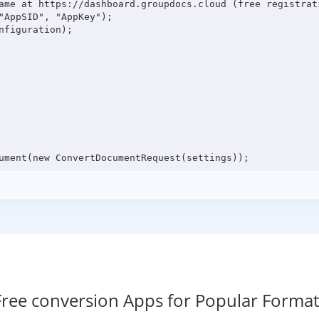
ame at https://dashboard.groupdocs.cloud (free registrati
"AppSID", "AppKey");

figuration);

Free conversion Apps for Popular Format