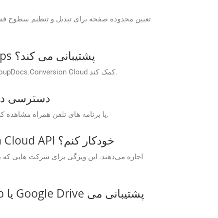
آیا GroupDocs از مسائل فنی مرتبط با GroupDocs.Conversion Cloud Free Apps پشتیبانی می کند؟
GroupDocs پشتیبانی فنی را برای کاربران Free Apps ارائه می دهد تا به حل مشکلات یا پاسخ به سؤالات مربوط به پلت فرم GroupDocs.Conversion Cloud کمک کند.
چگونه می توانم به برنامه های رایگان loud
برنامه های Free Cloud GroupDocs.Conversion را می توان مستقیماً از وب سایت GroupDocs یا از طریق وب GroupDocs یا برنامه های تلفن همراه مشاهده کرد.
آیا می‌توانم تبدیل‌های انبوه CF2 به POTM را با استفاده از GroupDocs.Conversion Cloud API خودکار کنم؟