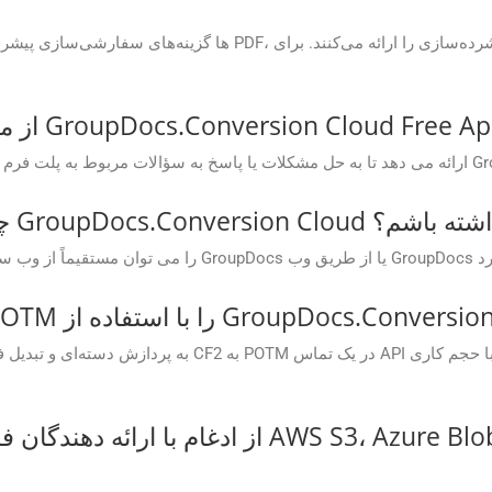
GroupDocs.Conversion C دسترسی داشته باشم؟