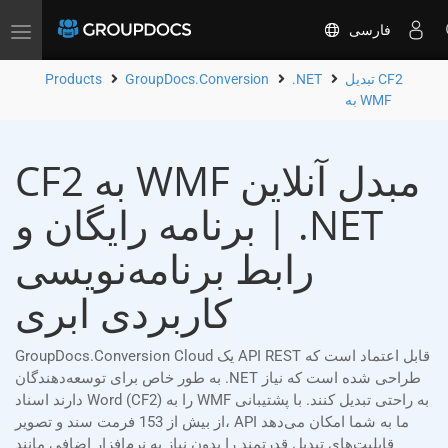
فارسی
Toggle
navigation
تبدیل CF2
.NET
GroupDocs.Conversion
Products
به WMF
CF2 به WMF مبدل آنلاین
| برنامه رایگان و .NET
رابط برنامه‌نویسی
کاربردی ابری
GroupDocs.Conversion Cloud یک API REST قابل اعتماد است که
به طور خاص برای توسعه‌دهندگان .NET طراحی شده است که نیاز
دارند اسناد Word (CF2) را به WMF به راحتی تبدیل کنند. با پشتیبانی
از بیش از 153 فرمت سند و تصویر، API ما به شما امکان می‌دهد
قابلیت‌های تبدیل قدرتمند را بدون نیاز به نرم‌افزار اضافی مانند