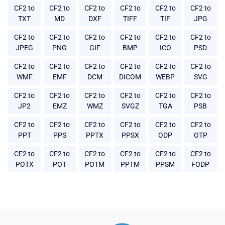
CF2 to
CF2 to
CF2 to
CF2 to
CF2 to
CF2 to
TXT
MD
DXF
TIFF
TIF
JPG
CF2 to
CF2 to
CF2 to
CF2 to
CF2 to
CF2 to
JPEG
PNG
GIF
BMP
ICO
PSD
CF2 to
CF2 to
CF2 to
CF2 to
CF2 to
CF2 to
WMF
EMF
DCM
DICOM
WEBP
SVG
CF2 to
CF2 to
CF2 to
CF2 to
CF2 to
CF2 to
JP2
EMZ
WMZ
SVGZ
TGA
PSB
CF2 to
CF2 to
CF2 to
CF2 to
CF2 to
CF2 to
PPT
PPS
PPTX
PPSX
ODP
OTP
CF2 to
CF2 to
CF2 to
CF2 to
CF2 to
CF2 to
POTX
POT
POTM
PPTM
PPSM
FODP