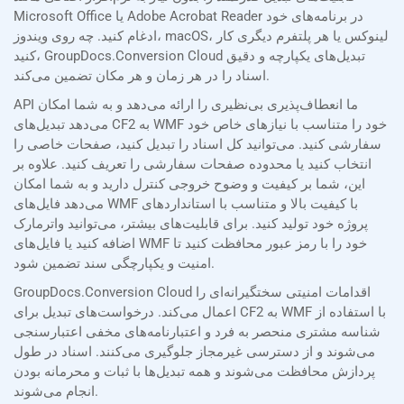
Microsoft Office یا Adobe Acrobat Reader در برنامه‌های خود
ادغام کنید. چه روی ویندوز، macOS، لینوکس یا هر پلتفرم دیگری کار
کنید، GroupDocs.Conversion Cloud تبدیل‌های یکپارچه و دقیق
اسناد را در هر زمان و هر مکان تضمین می‌کند.
API ما انعطاف‌پذیری بی‌نظیری را ارائه می‌دهد و به شما امکان
می‌دهد تبدیل‌های CF2 به WMF خود را متناسب با نیازهای خاص خود
سفارشی کنید. می‌توانید کل اسناد را تبدیل کنید، صفحات خاصی را
انتخاب کنید یا محدوده صفحات سفارشی را تعریف کنید. علاوه بر
این، شما بر کیفیت و وضوح خروجی کنترل دارید و به شما امکان
می‌دهد فایل‌های WMF با کیفیت بالا و متناسب با استانداردهای
پروژه خود تولید کنید. برای قابلیت‌های بیشتر، می‌توانید واترمارک
اضافه کنید یا فایل‌های WMF خود را با رمز عبور محافظت کنید تا
امنیت و یکپارچگی سند تضمین شود.
GroupDocs.Conversion Cloud اقدامات امنیتی سختگیرانه‌ای را
اعمال می‌کند. درخواست‌های تبدیل برای CF2 به WMF با استفاده از
شناسه مشتری منحصر به فرد و اعتبارنامه‌های مخفی اعتبارسنجی
می‌شوند و از دسترسی غیرمجاز جلوگیری می‌کنند. اسناد در طول
پردازش محافظت می‌شوند و همه تبدیل‌ها با ثبات و محرمانه بودن
انجام می‌شوند.