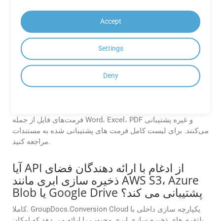
GroupDocs.Conversion Cloud برای مدیریت روان فایل‌های
بزرگ ساخته شده است. چه با یک سند کوچک کار کنید و چه با
Accept
سندی با حجم چندین گیگابایت، API این نرم‌افزار تبدیل‌ها را سریع
و دقیق و بدون بروز مشکلات عملکردی انجام می‌دهد.
Settings
چه فرمت‌های فایلی توسط APIهای
Deny
GroupDocs.Conversion Cloud
پشتیبانی می‌شوند؟
APIهای Cloud GroupDocs.Conversion از طیف وسیعی از
فرمت‌های فایل از جمله Word، Excel، PDF و غیره پشتیبانی
می‌کنند. برای لیست کامل فرمت های پشتیبانی شده به مستندات
مراجعه کنید.
آیا API از ادغام با ارائه دهندگان فضای
ذخیره سازی ابری مانند AWS S3، Azure
Blob یا Google Drive پشتیبانی می کند؟
کاملا. GroupDocs.Conversion Cloud یکپارچه سازی داخلی با
پلتفرم های ذخیره سازی ابری محبوب را ارائه می دهد که امکان