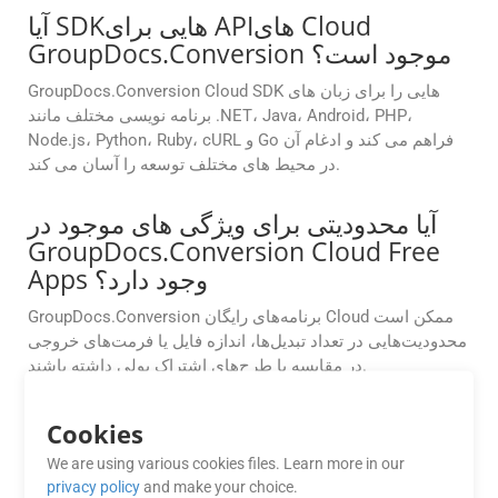
آیا SDKهایی برای APIهای Cloud
GroupDocs.Conversion موجود است؟
GroupDocs.Conversion Cloud SDK هایی را برای زبان های
برنامه نویسی مختلف مانند .NET، Java، Android، PHP،
Node.js، Python، Ruby، cURL و Go فراهم می کند و ادغام آن
در محیط های مختلف توسعه را آسان می کند.
آیا محدودیتی برای ویژگی های موجود در
GroupDocs.Conversion Cloud Free
Apps وجود دارد؟
GroupDocs.Conversion برنامه‌های رایگان Cloud ممکن است
محدودیت‌هایی در تعداد تبدیل‌ها، اندازه فایل یا فرمت‌های خروجی
در مقایسه با طرح‌های اشتراک پولی داشته باشند.
GroupDocs.Conversion Cloud چگونه
Cookies
فایل‌های حجیم CF2 را در .NET در حین
We are using various cookies files. Learn more in our
تبدیل مدیریت می‌کند؟
privacy policy
and make your choice.