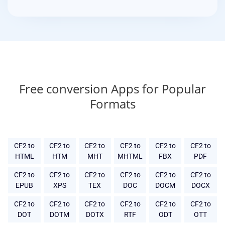
Free conversion Apps for Popular
Formats
CF2 to
CF2 to
CF2 to
CF2 to
CF2 to
CF2 to
HTML
HTM
MHT
MHTML
FBX
PDF
CF2 to
CF2 to
CF2 to
CF2 to
CF2 to
CF2 to
EPUB
XPS
TEX
DOC
DOCM
DOCX
CF2 to
CF2 to
CF2 to
CF2 to
CF2 to
CF2 to
DOT
DOTM
DOTX
RTF
ODT
OTT