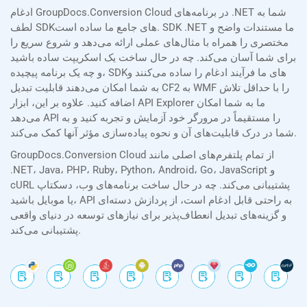
ادغام GroupDocs.Conversion Cloud در برنامه‌های .NET شما به
لطف SDKهای جامع ما ساده است. SDK .NET ما مستندات واضح و
مختصری را همراه با مثال‌های عملی ارائه می‌دهد و شروع سریع را
برای شما آسان می‌کند. چه در حال ساخت یک اسکریپت ساده باشید
و چه یک برنامه پیچیده، SDKهای ما فرآیند ادغام را ساده می‌کنند و
به شما امکان می‌دهند قابلیت تبدیل CF2 به WMF را با حداقل تلاش
اضافه کنید. علاوه بر این، ابزار API Explorer ما به شما امکان
می‌دهد API را مستقیماً در مرورگر خود آزمایش و تجربه کنید و به
شما در درک قابلیت‌های آن و نحوه پیاده‌سازی مؤثر آنها کمک می‌کند.
GroupDocs.Conversion Cloud از تمام پلتفرم‌های اصلی مانند
.NET، Java، PHP، Ruby، Python، Android، Go، JavaScript و
cURL پشتیبانی می‌کند. چه در حال ساخت برنامه‌های وب، دسکتاپ
یا موبایل باشید، API به راحتی قابل ادغام است، از پردازش دسته‌ای
و گزینه‌های تبدیل انعطاف‌پذیر برای نیازهای توسعه در دنیای واقعی
پشتیبانی می‌کند.