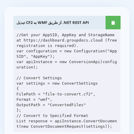
تبدیل CF2 به WMF از طریق .NET REST API
//Get your AppSID, AppKey and StorageName
at https://dashboard.groupdocs.cloud (free
registration is required).
var configuration = new Configuration("App
SID", "AppKey");
var apiInstance = new ConversionApi(config
uration);
// Convert Settings
var settings = new ConvertSettings
{
FilePath = "file-to-convert.cf2",
Format = "wmf",
OutputPath = "ConvertedFiles"
};
// Convert to Specified Format
List response = apiInstance.ConvertDocumen