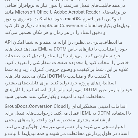
می‌دهد قابلیت‌های تبدیل قدرتمند را بدون نیاز به نرم‌افزار اضافی
مانند Microsoft Office یا Adobe Acrobat Reader در برنامه‌های
خود ادغام کنید. چه روی ویندوز، macOS، لینوکس یا هر پلتفرم
دیگری کار کنید، GroupDocs.Conversion Cloud تبدیل‌های یکپارچه
و دقیق اسناد را در هر زمان و هر مکان تضمین می‌کند.
API ما انعطاف‌پذیری بی‌نظیری را ارائه می‌دهد و به شما امکان
می‌دهد تبدیل‌های EML به DOTM خود را متناسب با نیازهای خاص
خود سفارشی کنید. می‌توانید کل اسناد را تبدیل کنید، صفحات
خاصی را انتخاب کنید یا محدوده صفحات سفارشی را تعریف کنید.
علاوه بر این، شما بر کیفیت و وضوح خروجی کنترل دارید و به شما
امکان می‌دهد فایل‌های DOTM با کیفیت بالا و متناسب با
استانداردهای پروژه خود تولید کنید. برای قابلیت‌های بیشتر،
می‌توانید واترمارک اضافه کنید یا فایل‌های DOTM خود را با رمز عبور
محافظت کنید تا امنیت و یکپارچگی سند تضمین شود.
GroupDocs.Conversion Cloud اقدامات امنیتی سختگیرانه‌ای را
اعمال می‌کند. درخواست‌های تبدیل برای EML به DOTM با استفاده
از شناسه مشتری منحصر به فرد و اعتبارنامه‌های مخفی
اعتبارسنجی می‌شوند و از دسترسی غیرمجاز جلوگیری می‌کنند.
اسناد در طول پردازش محافظت می‌شوند و همه تبدیل‌ها با ثبات و