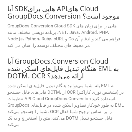
آیا SDKهایی برای APIهای Cloud
GroupDocs.Conversion موجود است؟
GroupDocs.Conversion Cloud SDK هایی را برای زبان های
برنامه نویسی مختلف مانند .NET، Java، Android، PHP،
Node.js، Python، Ruby، cURL و Go فراهم می کند و ادغام آن
در محیط های مختلف توسعه را آسان می کند.
آیا GroupDocs.Conversion Cloud
هنگام تبدیل فایل‌های اسکن شده EML به
DOTM، OCR ارائه می‌دهد؟
بله. شما می‌توانید هنگام تبدیل فایل‌های اسکن شده EML به
فایل‌های قابل جستجو DOTM، از OCR (تشخیص نوری کاراکتر) در
تنظیمات API Cloud GroupDocs.Conversion استفاده کنید.
GroupDocs به طور خودکار تصاویر اسکن شده در فایل‌های EML
شما را جستجو می‌کند، OCR را بر اساس ترجیح شما فعال
می‌کند، متن را استخراج و به یک DOTM قابل جستجو تبدیل
می‌کند.