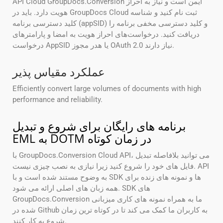
API Cloud GroupDocs.Conversion ایمن است و نیاز به احراز
هویت دارد. باید در GroupDocs Cloud ثبت نام کنید و شناسه
کلید دسترسی برنامه (appSID) و کلید دسترسی مخفی برنامه را
دریافت کنید. درخواست‌های احراز هویت به امضا و پارامترهای
درخواست AppSID یا هدر مجوز OAuth 2.0 نیاز دارند.
عملکرد مقیاس پذیر
Efficiently convert large volumes of documents with high
performance and reliability.
برنامه های رایگان برای شروع و تبدیل
EML به DOTM در زمان کوتاه
با GroupDocs.Conversion Cloud API، می توانید بلافاصله تبدیل
فایل های خود را شروع کنید زیرا نیازی به نصب چیزی نیست. API
به وضوح مستند شده است و با SDK ها و نمونه های زنده برای
همه زبان های اصلی ارائه می شود. SDK های
GroupDocs.Conversion ما به همراه نمونه های کاری میزبانی
شده در Github به کاربران ما کمک می کند تا در کوتاه ترین زمان
شروع به کار کنند.