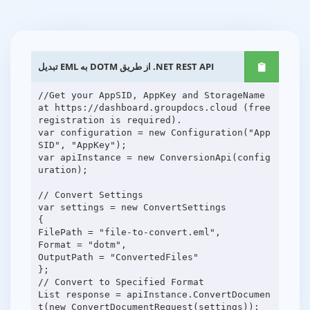
تبدیل EML به DOTM از طریق .NET REST API
//Get your AppSID, AppKey and StorageName
at https://dashboard.groupdocs.cloud (free
registration is required).
var configuration = new Configuration("App
SID", "AppKey");
var apiInstance = new ConversionApi(config
uration);
// Convert Settings
var settings = new ConvertSettings
{
FilePath = "file-to-convert.eml",
Format = "dotm",
OutputPath = "ConvertedFiles"
};
// Convert to Specified Format
List response = apiInstance.ConvertDocumen