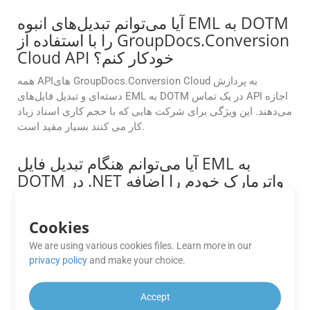
آیا می‌توانم تبدیل‌های انبوه EML به DOTM
را با استفاده از GroupDocs.Conversion
Cloud API خودکار کنم؟
همه APIهای GroupDocs.Conversion Cloud به پردازش
دسته‌ای و تبدیل فایل‌های EML به DOTM در یک تماس API اجازه
می‌دهند. این ویژگی برای شرکت هایی که با حجم کاری اسناد زیاد
کار می کنند بسیار مفید است.
آیا می‌توانم هنگام تبدیل فایل EML به
DOTM در .NET واترمارک خودم را اضافه
کنم؟
بله، می‌توانید. API به شما امکان می‌دهد هنگام تبدیل، متن یا
Cookies
تصویر دلخواه خود را به DOTM اضافه کنید. این یک راه عالی برای
We are using various cookies files. Learn more in our
درج نام تجاری، افزودن اعلان‌های حق چاپ یا علامت‌گذاری اسناد
privacy policy
and make your choice.
به عنوان محرمانه است.
Accept
آیا می توانم از برنامه های رایگان