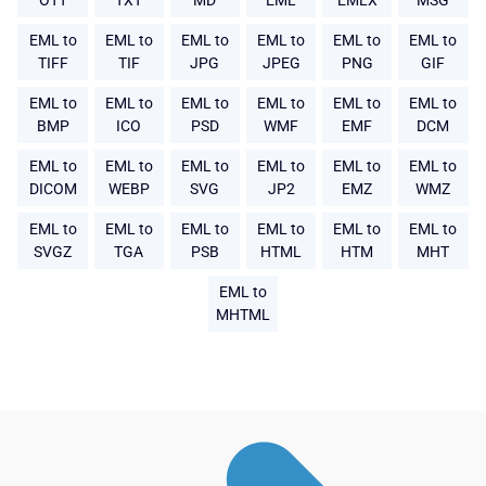
OTT
TXT
MD
EML
EMLX
MSG
EML to
EML to
EML to
EML to
EML to
EML to
TIFF
TIF
JPG
JPEG
PNG
GIF
EML to
EML to
EML to
EML to
EML to
EML to
BMP
ICO
PSD
WMF
EMF
DCM
EML to
EML to
EML to
EML to
EML to
EML to
DICOM
WEBP
SVG
JP2
EMZ
WMZ
EML to
EML to
EML to
EML to
EML to
EML to
SVGZ
TGA
PSB
HTML
HTM
MHT
EML to
MHTML