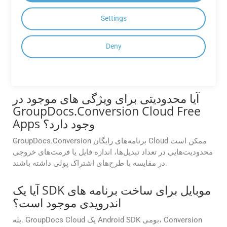
GroupDocs.Conversion Cloud برای
اهداف تجاری استفاده کنم؟
Settings
برنامه های رایگان GroupDocs.Conversion Cloud در درجه اول
Deny
برای اهداف ارزیابی و آزمایش هستند. برای استفاده تجاری،
ارتقاء را به یک طرح اشتراک پولی برای ویژگی‌ها و پشتیبانی کامل
در نظر بگیرید.
آیا محدودیتی برای ویژگی های موجود در
GroupDocs.Conversion Cloud Free
Apps وجود دارد؟
GroupDocs.Conversion برنامه‌های رایگان Cloud ممکن است
محدودیت‌هایی در تعداد تبدیل‌ها، اندازه فایل یا فرمت‌های خروجی
در مقایسه با طرح‌های اشتراک پولی داشته باشند.
آیا یک SDK موبایل برای ساخت برنامه های
اندرویدی موجود است؟
بله. GroupDocs Cloud یک Android SDK بومی، Conversion