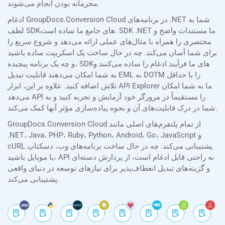
محرمانه بودن انجام می‌شوند.
ادغام GroupDocs.Conversion Cloud در برنامه‌های .NET شما به
لطف SDKهای جامع ما ساده است. SDK .NET ما مستندات واضح و
مختصری را همراه با مثال‌های عملی ارائه می‌دهد و شروع سریع را
برای شما آسان می‌کند. چه در حال ساخت یک اسکریپت ساده باشید
و چه یک برنامه پیچیده، SDKهای ما فرآیند ادغام را ساده می‌کنند و
به شما امکان می‌دهند قابلیت تبدیل EML به DOTM را با حداقل
تلاش اضافه کنید. علاوه بر این، ابزار API Explorer ما به شما امکان
می‌دهد API را مستقیماً در مرورگر خود آزمایش و تجربه کنید و به
شما در درک قابلیت‌های آن و نحوه پیاده‌سازی مؤثر آنها کمک می‌کند.
GroupDocs.Conversion Cloud از تمام پلتفرم‌های اصلی مانند
.NET، Java، PHP، Ruby، Python، Android، Go، JavaScript و
cURL پشتیبانی می‌کند. چه در حال ساخت برنامه‌های وب، دسکتاپ
یا موبایل باشید، API به راحتی قابل ادغام است، از پردازش دسته‌ای
و گزینه‌های تبدیل انعطاف‌پذیر برای نیازهای توسعه در دنیای واقعی
پشتیبانی می‌کند.