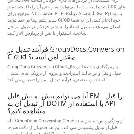
بله، این API برای پشتیبانی از گردش‌های کاری خودکار ساخته
شده است. شما می‌توانید به راحتی آن را با استفاده از SDK های
موجود برای .NET، Java، PHP، Ruby، Android، Go، Python و
سایر پلتفرم‌ها در خط تولید CI/CD خود ادغام کنید. این به شما
امکان می‌دهد تا تبدیل اسناد را به طور خودکار در طول مراحل
ساخت، استقرار یا پس از پردازش آغاز کنید.
فرآیند تبدیل در GroupDocs.Conversion
Cloud چقدر امن است؟
GroupDocs.Conversion Cloud با رمزگذاری داده ها در حال
حمل و نقل و در حالت استراحت و پیروی از پروتکل های امنیتی
استاندارد صنعتی، فرآیند تبدیل ایمن را تضمین می کند.
آیا می توانم پیش نمایش فایل EML را قبل
از تبدیل آن به DOTM با استفاده از API
مشاهده کنم؟
بله. GroupDocs.Conversion Cloud از ویژگی پیش نمایش سند
قبل از تبدیل پشتیبانی می کند. این به اطمینان از دقت طرح،