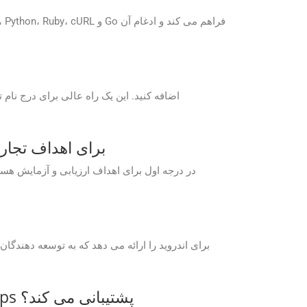
آیا می توانم از برنامه های رایگان ersion Cloud
آیا GroupDocs از مسائل فنی مرتبط با GroupDocs.Conversion Cloud Free Apps پشتیبانی می کند؟