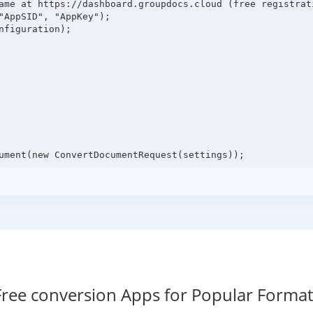
ame at https://dashboard.groupdocs.cloud (free registrati
"AppSID", "AppKey");

figuration);

Free conversion Apps for Popular Format