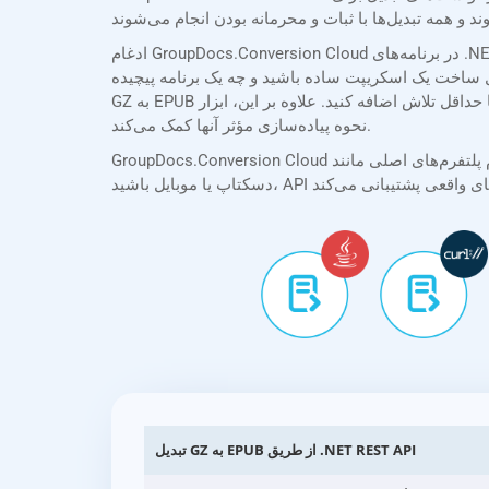
ادغام GroupDocs.Conversion Cloud در برنامه‌های .NET شما به لطف SDKهای جامع ما ساده است. SDK .NET ما مستندات واضح و مختصری را همراه با مثال‌های عملی ارائه می‌دهد و
 برنامه پیچیده، SDKهای ما فرآیند ادغام را ساده می‌کنند و به شما امکان می‌دهند قابلیت تبدیل
GZ به EPUB را با حداقل تلاش اضافه کنید. علاوه بر این، ابزار API Explorer ما به شما امکان می‌دهد API را مستقیماً در مرورگر خود آزمایش و تجربه کنید و به شما در درک قابلیت‌های آن و
نحوه پیاده‌سازی مؤثر آنها کمک می‌کند.
GroupDocs.Conversion Cloud از تمام پلتفرم‌های اصلی مانند .NET، Java، PHP، Ruby، Python، Android، Go، JavaScript و cURL پشتیبانی می‌کند. چه در حال ساخت برنامه‌های وب،
تبدیل GZ به EPUB از طریق .NET REST API