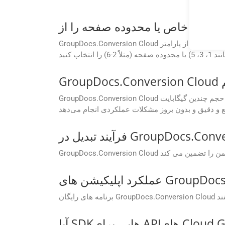
GroupDocs.Conversion Cloud به شما امکان می دهد محدوده صفحه سفارشی را برای تبدیل تعریف کنید. با استفاده از پارامتر Pages در درخواست API خود می توانید صفحات
GroupDocs.Conversion Cloud برای مدیریت روان فایل‌های بزرگ ساخته شده است. چه با یک سند کوچک کار کنید و چه با سندی با حجم چندین گیگابایت، API این نرم‌افزار تبدیل‌ها را