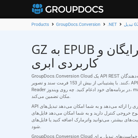
Products
GroupDocs.Conversion
.NET
GZ به EPUB مبدل آنلاین | برنامه رایگان و .NET رابط برنامه‌نویسی
کاربردی ابری
GroupDocs.Conversion Cloud یک API REST قابل اعتماد است که به طور خاص برای توسعه‌دهندگان .NET طراحی شده است که نیاز دارند اسناد Word (GZ) را به EPUB به راحتی تبدیل
کنند. با پشتیبانی از بیش از 153 فرمت سند و تصویر، API ما به شما امکان می‌دهد قابلیت‌های تبدیل قدرتمند را بدون نیاز به نرم‌افزار اضافی مانند Microsoft Office یا Adobe Acrobat
Reader در برنامه‌های خود ادغام کنید. چه روی ویندوز، macOS، لینوکس یا هر پلتفرم دیگری کار کنید، GroupDocs.Conversion Cloud تبدیل‌های یکپارچه و دقیق اسناد را در هر زمان و هر
مکان تضمین می‌کند.
API ما انعطاف‌پذیری بی‌نظیری را ارائه می‌دهد و به شما امکان می‌دهد تبدیل‌های GZ به EPUB خود را متناسب با نیازهای خاص خود سفارشی کنید. می‌توانید کل اسناد را تبدیل کنید،
دارید و به شما امکان می‌دهد فایل‌های EPUB با کیفیت بالا و
اضافه کنید یا فایل‌های EPUB خود را با رمز عبور محافظت کنید تا امنیت و یکپارچگی سند تضمین
شود.
GroupDocs.Conversion Cloud اقدامات امنیتی سختگیرانه‌ای را اعمال می‌کند. درخواست‌های تبدیل برای GZ به EPUB با استفاده از شناسه مشتری منحصر به فرد و اعتبارنامه‌های مخفی