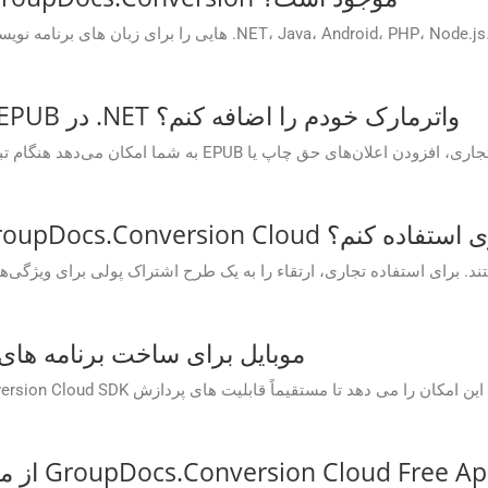
آیا می‌توانم هنگام تبدیل فایل GZ به EPUB در .NET واترمارک خودم را اضافه کنم؟
GroupDocs.Conv برای اهداف تجاری استفاده کنم؟
آیا یک SDK موبایل برای ساخت برنام