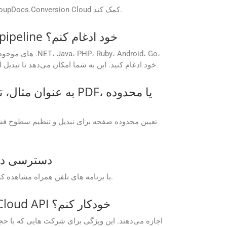
GroupDocs پشتیبانی فنی را برای کاربران Free Apps ارائه می دهد تا به حل مشکلات یا پاسخ به سؤالات مربوط به پلت فرم GroupDocs.Conversion Cloud کمک کند.
آیا می‌توانم GroupDocs.Conversion Cloud را برای تبدیل خودکار اسناد در CI/CD pipeline خود ادغام کنم؟
Python و سایر پلتفرم‌ها در خط تولید CI/CD خود ادغام کنید. این به شما امکان می‌دهد تا تبدیل اسناد را به طور خودکار در طول مراحل ساخت، استقرار یا پس از پردازش آغاز کنید.
چگونه می توانم به برنامه های رایگان loud
برنامه های Free Cloud GroupDocs.Conversion را می توان مستقیماً از وب سایت GroupDocs یا از طریق وب GroupDocs یا برنامه های تلفن همراه مشاهده کرد.
آیا می‌توانم تبدیل‌های انبوه GZ به EPUB را با استفاده از GroupDocs.Conversion Cloud API خودکار کنم؟