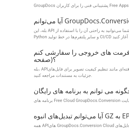
بله، این API برای پشتیبانی از گردش‌های کاری خودکار ساخته شده است. شما می‌توانید به راحتی آن را با استفاده از SDK های موجود برای .NET، Java، PHP، Ruby، Android، Go،
 را سفارشی کنم (به عنوان مثال، تنظیم کیفیت تصویر، فشرده سازی PDF، یا محدوده
صفحه)؟
بله، APIها گزینه‌های سفارشی‌سازی پیشرفته‌ای مانند تنظیم کیفیت تصویر برای فایل‌های PDF، تعیین محدوده صفحه برای تبدیل و تنظیم سطوح فشرده‌سازی را ارائه می‌کنند. برای
جزئیات به مستندات مراجعه کنید.
همه APIهای GroupDocs.Conversion Cloud به پردازش دسته‌ای و تبدیل فایل‌های GZ به EPUB در یک تماس API اجازه می‌دهند. این ویژگی برای شرکت هایی که با حجم کاری اسناد