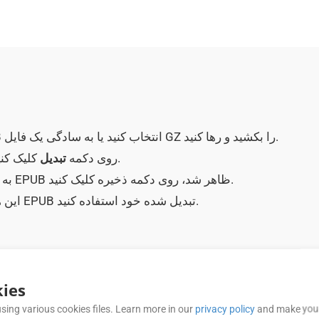
فایل را با کلیک بر روی برنامه GZ به EPUB انتخاب کنید یا به سادگی یک فایل GZ را بکشید و رها کنید.
کلیک کنید.
برای آپلود GZ و تبدیل آن به فایل EPUB روی دکمه
تبدیل
وقتی بعد از تبدیل موفقیت آمیز فرمت GZ به EPUB ظاهر شد، روی دکمه ذخیره کلیک کنید.
این همه است! در صورت نیاز می توانید از سند EPUB تبدیل شده خود استفاده کنید.
سوالات متداول (سؤالات متداول)
ies
sing various cookies files. Learn more in our
privacy policy
and make your