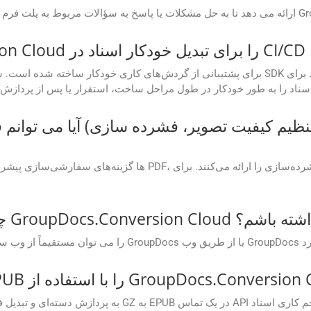
آیا می توانم فرمت های خروجی
GroupDocs.Conversion C دسترسی داشته باشم؟