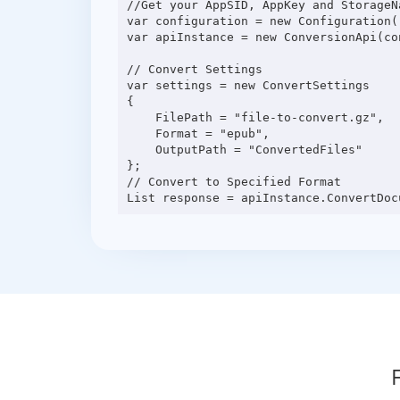
//Get your AppSID, AppKey and StorageN
var configuration = new Configuration(
var apiInstance = new ConversionApi(con
// Convert Settings

var settings = new ConvertSettings

{

    FilePath = "file-to-convert.gz",

    Format = "epub",

    OutputPath = "ConvertedFiles"

};

// Convert to Specified Format
