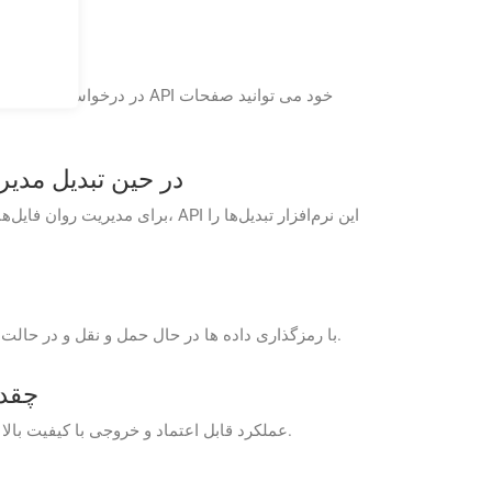
GroupDocs.Conversion Cloud چگونه فایل‌های حجیم GZ را د
GroupDocs.Conversion Cloud با رمزگذاری داده ها در حال حمل و نقل و در حالت استراحت و پیروی از پروتکل های امنیتی استاندارد صنعتی، فرآیند تبدیل ایمن را تضمین می کند.
عملکرد اپلیک
برنامه های رایگان GroupDocs.Conversion Cloud عملکرد قابل اعتماد و خروجی با کیفیت بالا را برای نیازهای تبدیل شما ارائه می دهند و تجربه یکپارچه را تضمین می کنند.