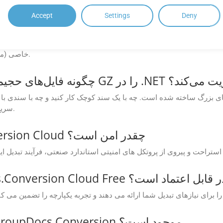
Accept
Settings
Deny
چگونه فقط صفحات خاص یا محدوده صفحه را از GZ به EPUB تبدیل کنم؟
خاصی (مانند 1، 3، 5) یا محدوده صفحه (مثلاً 2-6) را انتخاب کنید.
ر .NET در حین تبدیل مدیریت می‌کند؟
سریع و دقیق و بدون بروز مشکلات عملکردی انجام می‌دهد.
فرآیند تبدیل در GroupDocs.Conversion Cloud چقدر امن است؟
یشن های GroupDocs.Conversion Cloud Free چقدر قابل اعتماد است؟
آیا SDKهایی برای APIهای Cloud GroupDocs.Conversion موجود است؟