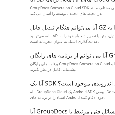
GroupDocs.Conversion Cloud SDK هایی را برای زبان های برنامه نویسی مختلف مانند .NET، Java، Android، PHP، Node.js، Python، Ruby، cURL و Go فراهم می کند و ادغام آن
در محیط های مختلف توسعه را آسان می کند.
بله، می‌توانید. API به شما امکان می‌دهد هنگام تبدیل، متن یا تصویر دلخواه خود را به EPUB اضافه کنید. این یک راه عالی برای درج نام تجاری، افزودن اعلان‌های حق چاپ یا
علامت‌گذاری اسناد به عنوان محرمانه است.
برنامه های رایگان GroupDocs.Conversion Cloud در درجه اول برای اهداف ارزیابی و آزمایش هستند. برای استفاده تجاری، ارتقاء را به یک طرح اشتراک پولی برای ویژگی‌ها و
پشتیبانی کامل در نظر بگیرید.
ه های اندرویدی موجود است؟
بله. GroupDocs Cloud یک Android SDK بومی، Conversion Cloud SDK برای اندروید را ارائه می دهد که به توسعه دهندگان این امکان را می دهد تا مستقیماً قابلیت های پردازش
اسناد را در برنامه های Android خود ادغام کنند.