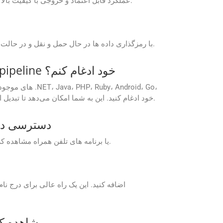
برنامه های رایگان GroupDocs.Conversion Cloud عملکرد قابل اعتماد و خروجی با کیفیت بالا را برای نیازهای تبدیل شما ارائه می دهند و تجربه یکپارچه را تضمین می کنند.
GroupDocs.Conversion Cloud با رمزگذاری داده ها در حال حمل و نقل و در حالت استراحت و پیروی از پروتکل های امنیتی استاندارد صنعتی، فرآیند تبدیل ایمن را تضمین می کند.
آیا می‌توانم GroupDocs.Conversion Cloud را برای تبدیل خودکار اسناد در CI/CD pipeline خود ادغام کنم؟
Python و سایر پلتفرم‌ها در خط تولید CI/CD خود ادغام کنید. این به شما امکان می‌دهد تا تبدیل اسناد را به طور خودکار در طول مراحل ساخت، استقرار یا پس از پردازش آغاز کنید.
چگونه می توانم به برنامه های رایگان loud
برنامه های Free Cloud GroupDocs.Conversion را می توان مستقیماً از وب سایت GroupDocs یا از طریق وب GroupDocs یا برنامه های تلفن همراه مشاهده کرد.
آیا می توانم پیش نمایش فایل HTML را قبل از تبدیل آن به JPG با اس