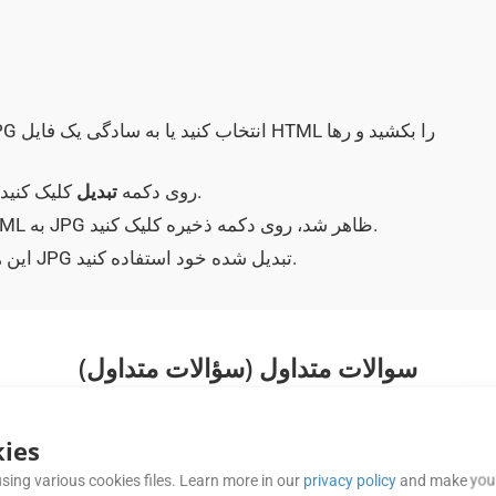
کلیک کنید.
برای آپلود HTML و تبدیل آن به فایل JPG روی دکمه
تبدیل
وقتی بعد از تبدیل موفقیت آمیز فرمت HTML به JPG ظاهر شد، روی دکمه ذخیره کلیک کنید.
این همه است! در صورت نیاز می توانید از سند JPG تبدیل شده خود استفاده کنید.
سوالات متداول (سؤالات متداول)
ies
آیا SDKهایی برای APIهای Cloud GroupDocs.Conversion موجود است؟
sing various cookies files. Learn more in our
privacy policy
and make your