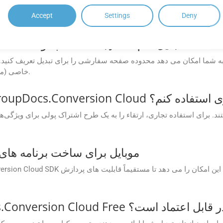
Accept
Settings
Deny
چگونه فقط صفحات خاص یا محدوده صفحه را از HTML به JPG تبدیل کنم؟
خاصی (مانند 1، 3، 5) یا محدوده صفحه (مثلاً 2-6) را انتخاب کنید.
GroupDocs.Conv برای اهداف تجاری استفاده کنم؟
آیا یک SDK موبایل برای ساخت برنام
یشن های GroupDocs.Conversion Cloud Free چقدر قابل اعتماد است؟