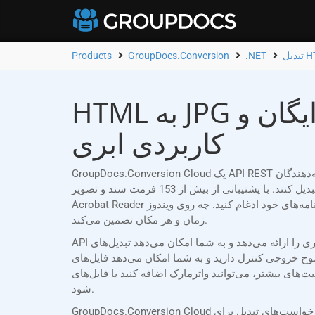
Products
GroupDocs.Conversion
.NET
HTML به JPG مبدل آنلاین | برنامه رایگان و .NET رابط برنامه‌نویسی
کاربردی ابری
GroupDocs.Conversion Cloud یک API REST قابل اعتماد است که به طور خاص برای توسعه‌دهندگان .NET طراحی شده است که نیاز دارند اسناد Word (HTML) را به JPG به راحتی
تبدیل کنند. با پشتیبانی از بیش از 153 فرمت سند و تصویر، API ما به شما امکان می‌دهد قابلیت‌های تبدیل قدرتمند را بدون نیاز به نرم‌افزار اضافی مانند Microsoft Office یا Adobe
Acrobat Reader در برنامه‌های خود ادغام کنید. چه روی ویندوز، macOS، لینوکس یا هر پلتفرم دیگری کار کنید، GroupDocs.Conversion Cloud تبدیل‌های یکپارچه و دقیق اسناد را در هر
زمان و هر مکان تضمین می‌کند.
API ما انعطاف‌پذیری بی‌نظیری را ارائه می‌دهد و به شما امکان می‌دهد تبدیل‌های HTML به JPG خود را متناسب با نیازهای خاص خود سفارشی کنید. می‌توانید کل اسناد را تبدیل کنید،
دارید و به شما امکان می‌دهد فایل‌های JPG با کیفیت بالا و
اضافه کنید یا فایل‌های JPG خود را با رمز عبور محافظت کنید تا امنیت و یکپارچگی سند تضمین
شود.
GroupDocs.Conversion Cloud اقدامات امنیتی سختگیرانه‌ای را اعمال می‌کند. درخواست‌های تبدیل برای HTML به JPG با استفاده از شناسه مشتری منحصر به فرد و اعتبارنامه‌های