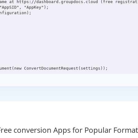
ame at https://dashboard.groupdocs.cloud (free registrati
"AppSID", "AppKey");

figuration);

Free conversion Apps for Popular Format