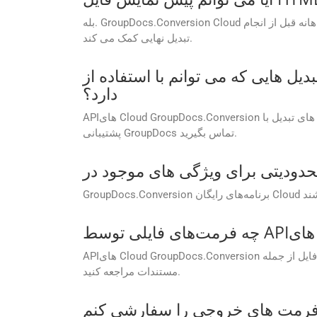
بله. GroupDocs.Conversion Cloud از ویژگی پیش نمایش سند قبل از تبدیل پشتیبانی می کند. این به اطمینان از دقت طرح، بررسی قالب بندی و تصمیم گیری آگاهانه قبل از انجام
تبدیل نهایی کمک می کند.
نم با استفاده از APIهای GroupDocs.Conversion Cloud انجام دهم وجود
دارد؟
APIهای Cloud GroupDocs.Conversion بر اساس طرح اشتراک شما محدودیت‌های تبدیل انعطاف‌پذیری را ارائه می‌کنند. برای اطلاعات بیشتر در مورد محدودیت های تبدیل با
پشتیبانی GroupDocs تماس بگیرید.
APIهای Cloud GroupDocs.Conversion از طیف وسیعی از فرمت‌های فایل از جمله Word، Excel، PDF و غیره پشتیبانی می‌کنند. برای لیست کامل فرمت های پشتیبانی شده به
مستندات مراجعه کنید.
 را سفارشی کنم (به عنوان مثال، تنظیم کیفیت تصویر، فشرده سازی PDF، یا محدوده