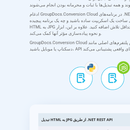
ادغام GroupDocs.Conversion Cloud در برنامه‌های .NET شما به لطف SDKهای جامع ما ساده است. SDK .NET ما مستندات واضح و مختصری را همراه با مثال‌های عملی ارائه می‌دهد و
 برنامه پیچیده، SDKهای ما فرآیند ادغام را ساده می‌کنند و به شما امکان می‌دهند قابلیت تبدیل
HTML به JPG را با حداقل تلاش اضافه کنید. علاوه بر این، ابزار API Explorer ما به شما امکان می‌دهد API را مستقیماً در مرورگر خود آزمایش و تجربه کنید و به شما در درک قابلیت‌های آن
و نحوه پیاده‌سازی مؤثر آنها کمک می‌کند.
GroupDocs.Conversion Cloud از تمام پلتفرم‌های اصلی مانند .NET، Java، PHP، Ruby، Python، Android، Go، JavaScript و cURL پشتیبانی می‌کند. چه در حال ساخت برنامه‌های وب،
تبدیل HTML به JPG از طریق .NET REST API