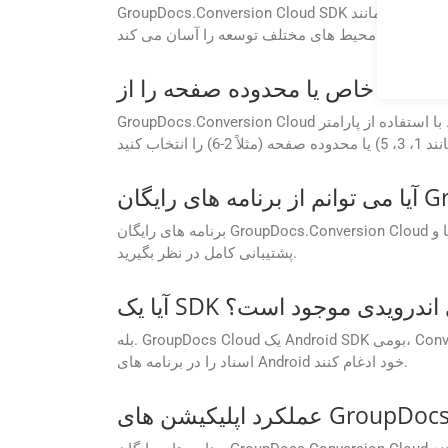
GroupDocs.Conversion Cloud SDK هایی را برای زبان های برنامه نویسی مختلف مانند .NET، Java، Android، PHP، Node.js، Python، Ruby، cURL و Go فراهم می کند و ادغام آن
در محیط های مختلف توسعه را آسان می کند.
GroupDocs.Conversion Cloud به شما امکان می دهد محدوده صفحه سفارشی را برای تبدیل تعریف کنید. با استفاده از پارامتر Pages در درخواست API خود می توانید صفحات
برنامه های رایگان GroupDocs.Conversion Cloud در درجه اول برای اهداف ارزیابی و آزمایش هستند. برای استفاده تجاری، ارتقاء را به یک طرح اشتراک پولی برای ویژگی‌ها و
پشتیبانی کامل در نظر بگیرید.
ه های اندرویدی موجود است؟
بله. GroupDocs Cloud یک Android SDK بومی، Conversion Cloud SDK برای اندروید را ارائه می دهد که به توسعه دهندگان این امکان را می دهد تا مستقیماً قابلیت های پردازش
اسناد را در برنامه های Android خود ادغام کنند.