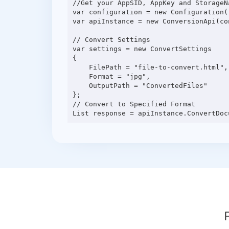
//Get your AppSID, AppKey and StorageN
var configuration = new Configuration(
var apiInstance = new ConversionApi(con
// Convert Settings

var settings = new ConvertSettings

{

    FilePath = "file-to-convert.html",

    Format = "jpg",

    OutputPath = "ConvertedFiles"

};

// Convert to Specified Format
