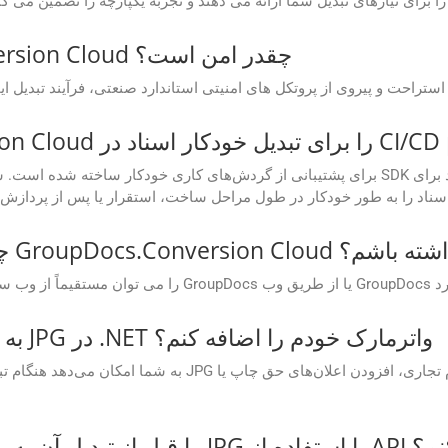
فرآیند تبدیل در GroupDocs.Conversion Cloud چقدر امن است؟
GroupDocs.Conversion C دسترسی داشته باشم؟
آیا می‌توانم هنگام تبدیل فایل HTML به JPG در .NET واترمارک خودم را اضافه کنم؟
تفاده از API مشاهده کنم؟