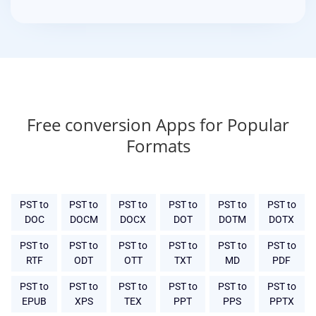
Free conversion Apps for Popular
Formats
PST to
PST to
PST to
PST to
PST to
PST to
DOC
DOCM
DOCX
DOT
DOTM
DOTX
PST to
PST to
PST to
PST to
PST to
PST to
RTF
ODT
OTT
TXT
MD
PDF
PST to
PST to
PST to
PST to
PST to
PST to
EPUB
XPS
TEX
PPT
PPS
PPTX