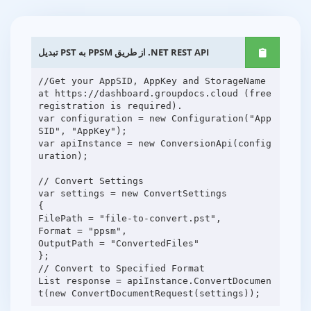
تبدیل PST به PPSM از طریق .NET REST API
//Get your AppSID, AppKey and StorageName
at https://dashboard.groupdocs.cloud (free
registration is required).
var configuration = new Configuration("App
SID", "AppKey");
var apiInstance = new ConversionApi(config
uration);
// Convert Settings
var settings = new ConvertSettings
{
FilePath = "file-to-convert.pst",
Format = "ppsm",
OutputPath = "ConvertedFiles"
};
// Convert to Specified Format
List response = apiInstance.ConvertDocumen