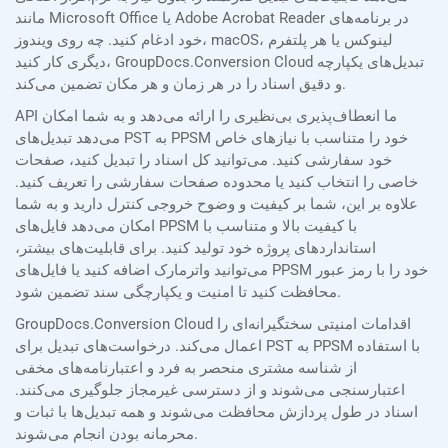
مانند Microsoft Office یا Adobe Acrobat Reader در برنامه‌های
خود ادغام کنید. چه روی ویندوز، macOS، لینوکس یا هر پلتفرم
دیگری کار کنید، GroupDocs.Conversion Cloud تبدیل‌های یکپارچه
و دقیق اسناد را در هر زمان و هر مکان تضمین می‌کند.
API ما انعطاف‌پذیری بی‌نظیری را ارائه می‌دهد و به شما امکان
می‌دهد تبدیل‌های PST به PPSM خود را متناسب با نیازهای خاص
خود سفارشی کنید. می‌توانید کل اسناد را تبدیل کنید، صفحات
خاصی را انتخاب کنید یا محدوده صفحات سفارشی را تعریف کنید.
علاوه بر این، شما بر کیفیت و وضوح خروجی کنترل دارید و به شما
امکان می‌دهد فایل‌های PPSM با کیفیت بالا و متناسب با
استانداردهای پروژه خود تولید کنید. برای قابلیت‌های بیشتر،
می‌توانید واترمارک اضافه کنید یا فایل‌های PPSM خود را با رمز عبور
محافظت کنید تا امنیت و یکپارچگی سند تضمین شود.
GroupDocs.Conversion Cloud اقدامات امنیتی سختگیرانه‌ای را
اعمال می‌کند. درخواست‌های تبدیل برای PST به PPSM با استفاده
از شناسه مشتری منحصر به فرد و اعتبارنامه‌های مخفی
اعتبارسنجی می‌شوند و از دسترسی غیرمجاز جلوگیری می‌کنند.
اسناد در طول پردازش محافظت می‌شوند و همه تبدیل‌ها با ثبات و
محرمانه بودن انجام می‌شوند.