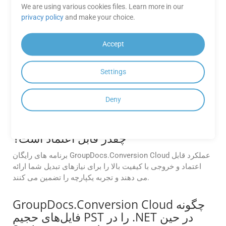
We are using various cookies files. Learn more in our
آیا می توانم پیش نمایش فایل PST را قبل
privacy policy
and make your choice.
از تبدیل آن به PPSM با استفاده از API
مشاهده کنم؟
Accept
بله. GroupDocs.Conversion Cloud از ویژگی پیش نمایش سند
قبل از تبدیل پشتیبانی می کند. این به اطمینان از دقت طرح،
Settings
بررسی قالب بندی و تصمیم گیری آگاهانه قبل از انجام تبدیل
نهایی کمک می کند.
Deny
عملکرد اپلیکیشن های
GroupDocs.Conversion Cloud Free
چقدر قابل اعتماد است؟
برنامه های رایگان GroupDocs.Conversion Cloud عملکرد قابل
اعتماد و خروجی با کیفیت بالا را برای نیازهای تبدیل شما ارائه
می دهند و تجربه یکپارچه را تضمین می کنند.
GroupDocs.Conversion Cloud چگونه
فایل‌های حجیم PST را در .NET در حین