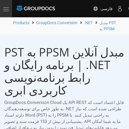
فارسی
Toggle
navigation
تبدیل PST
.NET
GroupDocs.Conversion
Products
به PPSM
PST به PPSM مبدل آنلاین
| برنامه رایگان و .NET
رابط برنامه‌نویسی
کاربردی ابری
GroupDocs.Conversion Cloud یک API REST قابل اعتماد است که
به طور خاص برای توسعه‌دهندگان .NET طراحی شده است که نیاز
دارند اسناد Word (PST) را به PPSM به راحتی تبدیل کنند. با
پشتیبانی از بیش از 153 فرمت سند و تصویر، API ما به شما امکان
می‌دهد قابلیت‌های تبدیل قدرتمند را بدون نیاز به نرم‌افزار اضافی