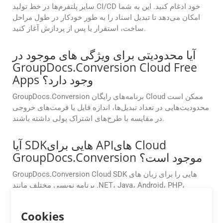
سایر پلتفرم‌ها در خط تولید CI/CD خود ادغام کنید. این به شما
امکان می‌دهد تا تبدیل اسناد را به طور خودکار در طول مراحل
ساخت، استقرار یا پس از پردازش آغاز کنید.
آیا محدودیتی برای ویژگی های موجود در
GroupDocs.Conversion Cloud Free
Apps وجود دارد؟
GroupDocs.Conversion برنامه‌های رایگان Cloud ممکن است
محدودیت‌هایی در تعداد تبدیل‌ها، اندازه فایل یا فرمت‌های خروجی
در مقایسه با طرح‌های اشتراک پولی داشته باشند.
آیا SDKهایی برای APIهای Cloud
GroupDocs.Conversion موجود است؟
GroupDocs.Conversion Cloud SDK هایی را برای زبان های
برنامه نویسی مختلف مانند .NET، Java، Android، PHP،
Node.js، Python، Ruby، cURL و Go فراهم می کند و ادغام آن
در محیط های مختلف توسعه را آسان می کند.
Cookies