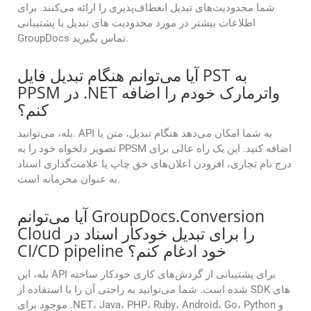
شما محدودیت‌های تبدیل انعطاف‌پذیری را ارائه می‌کنند. برای
اطلاعات بیشتر در مورد محدودیت های تبدیل با پشتیبانی
GroupDocs تماس بگیرید.
آیا می‌توانم هنگام تبدیل فایل PST به
PPSM در .NET واترمارک خودم را اضافه
کنم؟
بله، می‌توانید. API به شما امکان می‌دهد هنگام تبدیل، متن یا
تصویر دلخواه خود را به PPSM اضافه کنید. این یک راه عالی برای
درج نام تجاری، افزودن اعلان‌های حق چاپ یا علامت‌گذاری اسناد
به عنوان محرمانه است.
آیا می‌توانم GroupDocs.Conversion
Cloud را برای تبدیل خودکار اسناد در
CI/CD pipeline خود ادغام کنم؟
بله، این API برای پشتیبانی از گردش‌های کاری خودکار ساخته
شده است. شما می‌توانید به راحتی آن را با استفاده از SDK های
موجود برای .NET، Java، PHP، Ruby، Android، Go، Python و