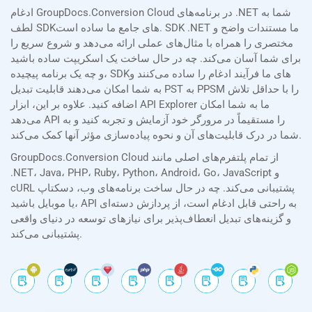
ادغام GroupDocs.Conversion Cloud در برنامه‌های .NET شما به
لطف SDKهای جامع ما ساده است. SDK .NET ما مستندات واضح و
مختصری را همراه با مثال‌های عملی ارائه می‌دهد و شروع سریع را
برای شما آسان می‌کند. چه در حال ساخت یک اسکریپت ساده باشید
و چه یک برنامه پیچیده، SDKهای ما فرآیند ادغام را ساده می‌کنند و
به شما امکان می‌دهند قابلیت تبدیل PST به PPSM را با حداقل تلاش
اضافه کنید. علاوه بر این، ابزار API Explorer ما به شما امکان
می‌دهد API را مستقیماً در مرورگر خود آزمایش و تجربه کنید و به
شما در درک قابلیت‌های آن و نحوه پیاده‌سازی مؤثر آنها کمک می‌کند.
GroupDocs.Conversion Cloud از تمام پلتفرم‌های اصلی مانند
.NET، Java، PHP، Ruby، Python، Android، Go، JavaScript و
cURL پشتیبانی می‌کند. چه در حال ساخت برنامه‌های وب، دسکتاپ
یا موبایل باشید، API به راحتی قابل ادغام است، از پردازش دسته‌ای
و گزینه‌های تبدیل انعطاف‌پذیر برای نیازهای توسعه در دنیای واقعی
پشتیبانی می‌کند.