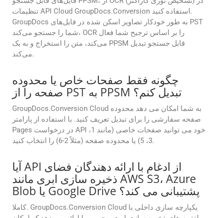
فایل‌های قابل جستجو PPSM، از OCR (تشخیص نوری کاراکتر) در
تنظیمات API Cloud GroupDocs.Conversion استفاده کنید.
GroupDocs به طور خودکار تصاویر اسکن شده در فایل‌های PST
شما را جستجو می‌کند، OCR را بر اساس ترجیح شما فعال
می‌کند، متن را استخراج و به یک PPSM قابل جستجو تبدیل
می‌کند.
چگونه فقط صفحات خاص یا محدوده
صفحه را از PST به PPSM تبدیل کنم؟
GroupDocs.Conversion Cloud به شما امکان می دهد محدوده
صفحه سفارشی را برای تبدیل تعریف کنید. با استفاده از پارامتر
Pages در درخواست API خود می توانید صفحات خاصی (مانند 1،
3، 5) یا محدوده صفحه (مثلاً 2-6) را انتخاب کنید.
آیا API از ادغام با ارائه دهندگان فضای
ذخیره سازی ابری مانند AWS S3، Azure
Blob یا Google Drive پشتیبانی می کند؟
کاملا. GroupDocs.Conversion Cloud یکپارچه سازی داخلی با