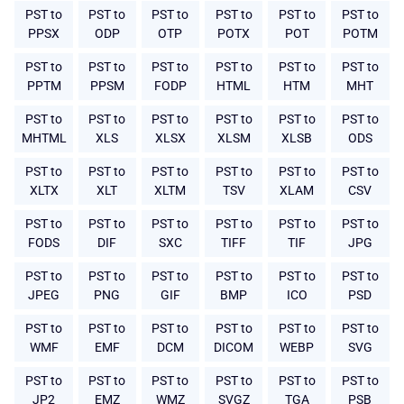
PST to
PST to
PST to
PST to
PST to
PST to
PPSX
ODP
OTP
POTX
POT
POTM
PST to
PST to
PST to
PST to
PST to
PST to
PPTM
PPSM
FODP
HTML
HTM
MHT
PST to
PST to
PST to
PST to
PST to
PST to
MHTML
XLS
XLSX
XLSM
XLSB
ODS
PST to
PST to
PST to
PST to
PST to
PST to
XLTX
XLT
XLTM
TSV
XLAM
CSV
PST to
PST to
PST to
PST to
PST to
PST to
FODS
DIF
SXC
TIFF
TIF
JPG
PST to
PST to
PST to
PST to
PST to
PST to
JPEG
PNG
GIF
BMP
ICO
PSD
PST to
PST to
PST to
PST to
PST to
PST to
WMF
EMF
DCM
DICOM
WEBP
SVG
PST to
PST to
PST to
PST to
PST to
PST to
JP2
EMZ
WMZ
SVGZ
TGA
PSB