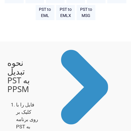
PST to
PST to
PST to
EML
EMLX
MSG
نحوه
تبدیل
PST به
PPSM
فایل را با
کلیک بر
روی برنامه
PST به