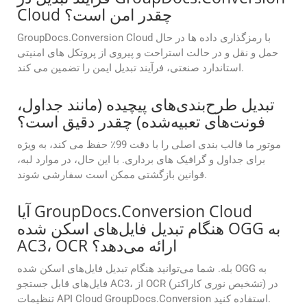
Cloud چقدر امن است؟
GroupDocs.Conversion Cloud با رمزگذاری داده ها در حال
حمل و نقل و در حالت استراحت و پیروی از پروتکل های امنیتی
استاندارد صنعتی، فرآیند تبدیل ایمن را تضمین می کند.
تبدیل طرح‌بندی‌های پیچیده (مانند جداول،
فونت‌های تعبیه‌شده) چقدر دقیق است؟
موتور ما قالب بندی اصلی را با دقت 99٪ حفظ می کند، به ویژه
برای جداول و گرافیک های برداری. با این حال، در موارد لبه،
قوانین بازگشتی ممکن است سفارشی شوند.
آیا GroupDocs.Conversion Cloud
هنگام تبدیل فایل‌های اسکن شده OGG به
AC3، OCR ارائه می‌دهد؟
بله. شما می‌توانید هنگام تبدیل فایل‌های اسکن شده OGG به
فایل‌های قابل جستجو AC3، از OCR (تشخیص نوری کاراکتر) در
تنظیمات API Cloud GroupDocs.Conversion استفاده کنید.