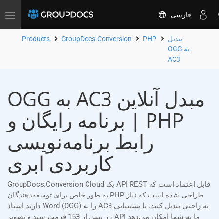
فارسی
Toggle
navigation
تبدیل
PHP
GroupDocs.Conversion
Products
OGG به
AC3
OGG به AC3 مبدل آنلاین
| برنامه رایگان و PHP
رابط برنامه‌نویسی
کاربردی ابری
GroupDocs.Conversion Cloud یک API REST قابل اعتماد است که
به طور خاص برای توسعه‌دهندگان PHP طراحی شده است که نیاز
دارند اسناد Word (OGG) را به AC3 به راحتی تبدیل کنند. با پشتیبانی
از بیش از 153 فرمت سند و تصویر، API ما به شما امکان می‌دهد