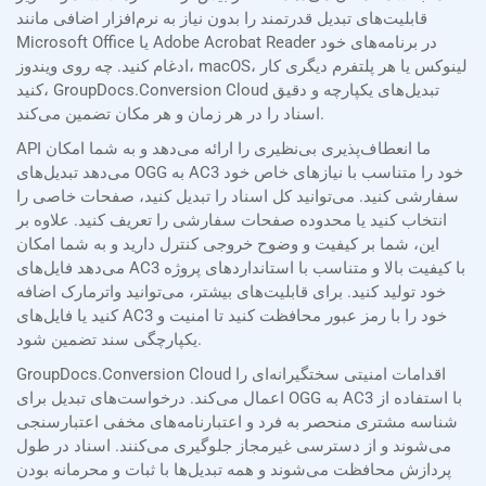
قابلیت‌های تبدیل قدرتمند را بدون نیاز به نرم‌افزار اضافی مانند
Microsoft Office یا Adobe Acrobat Reader در برنامه‌های خود
ادغام کنید. چه روی ویندوز، macOS، لینوکس یا هر پلتفرم دیگری کار
کنید، GroupDocs.Conversion Cloud تبدیل‌های یکپارچه و دقیق
اسناد را در هر زمان و هر مکان تضمین می‌کند.
API ما انعطاف‌پذیری بی‌نظیری را ارائه می‌دهد و به شما امکان
می‌دهد تبدیل‌های OGG به AC3 خود را متناسب با نیازهای خاص خود
سفارشی کنید. می‌توانید کل اسناد را تبدیل کنید، صفحات خاصی را
انتخاب کنید یا محدوده صفحات سفارشی را تعریف کنید. علاوه بر
این، شما بر کیفیت و وضوح خروجی کنترل دارید و به شما امکان
می‌دهد فایل‌های AC3 با کیفیت بالا و متناسب با استانداردهای پروژه
خود تولید کنید. برای قابلیت‌های بیشتر، می‌توانید واترمارک اضافه
کنید یا فایل‌های AC3 خود را با رمز عبور محافظت کنید تا امنیت و
یکپارچگی سند تضمین شود.
GroupDocs.Conversion Cloud اقدامات امنیتی سختگیرانه‌ای را
اعمال می‌کند. درخواست‌های تبدیل برای OGG به AC3 با استفاده از
شناسه مشتری منحصر به فرد و اعتبارنامه‌های مخفی اعتبارسنجی
می‌شوند و از دسترسی غیرمجاز جلوگیری می‌کنند. اسناد در طول
پردازش محافظت می‌شوند و همه تبدیل‌ها با ثبات و محرمانه بودن