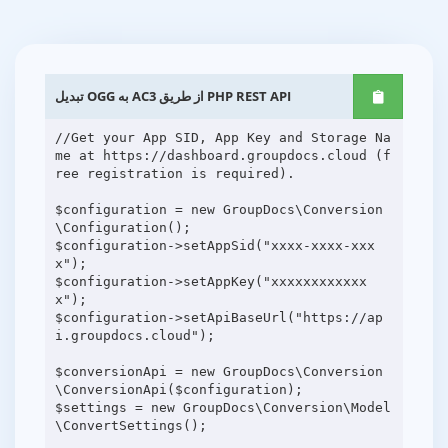
تبدیل OGG به AC3 از طریق PHP REST API
//Get your App SID, App Key and Storage Na
me at https://dashboard.groupdocs.cloud (f
ree registration is required).
$configuration = new GroupDocs\Conversion
\Configuration();
$configuration->setAppSid("xxxx-xxxx-xxx
x");
$configuration->setAppKey("xxxxxxxxxxxx
x");
$configuration->setApiBaseUrl("https://ap
i.groupdocs.cloud");
$conversionApi = new GroupDocs\Conversion
\ConversionApi($configuration);
$settings = new GroupDocs\Conversion\Model
\ConvertSettings();