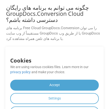
چگونه می توانم به برنامه های رایگان
GroupDocs.Conversion Cloud
دسترسی داشته باشم؟
برنامه های Free Cloud GroupDocs.Conversion را می توان
مستقیماً از وب سایت GroupDocs یا از طریق وب GroupDocs
یا برنامه های تلفن همراه مشاهده کرد.
آیا می‌توانم GroupDocs.Conversion
Cloud را برای تبدیل خودکار اسناد در
Cookies
CI/CD pipeline خود ادغام کنم؟
We are using various cookies files. Learn more in our
بله، این API برای پشتیبانی از گردش‌های کاری خودکار ساخته
privacy policy
and make your choice.
شده است. شما می‌توانید به راحتی آن را با استفاده از SDK های
موجود برای .NET، Java، PHP، Ruby، Android، Go، Python و
Accept
سایر پلتفرم‌ها در خط تولید CI/CD خود ادغام کنید. این به شما
امکان می‌دهد تا تبدیل اسناد را به طور خودکار در طول مراحل
Settings
ساخت، استقرار یا پس از پردازش آغاز کنید.