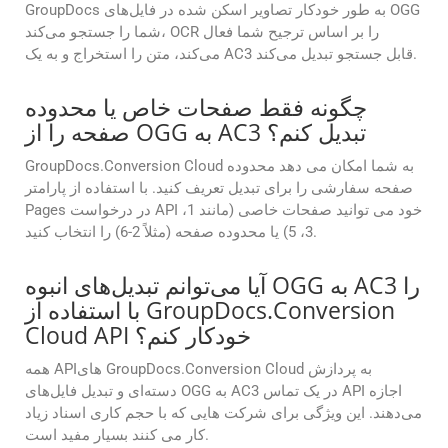
GroupDocs به طور خودکار تصاویر اسکن شده در فایل‌های OGG
شما را جستجو می‌کند، OCR را بر اساس ترجیح شما فعال
می‌کند، متن را استخراج و به یک AC3 قابل جستجو تبدیل می‌کند.
چگونه فقط صفحات خاص یا محدوده
صفحه را از OGG به AC3 تبدیل کنم؟
GroupDocs.Conversion Cloud به شما امکان می دهد محدوده
صفحه سفارشی را برای تبدیل تعریف کنید. با استفاده از پارامتر
Pages در درخواست API خود می توانید صفحات خاصی (مانند 1،
3، 5) یا محدوده صفحه (مثلاً 2-6) را انتخاب کنید.
آیا می‌توانم تبدیل‌های انبوه OGG به AC3 را
با استفاده از GroupDocs.Conversion
Cloud API خودکار کنم؟
همه APIهای GroupDocs.Conversion Cloud به پردازش
دسته‌ای و تبدیل فایل‌های OGG به AC3 در یک تماس API اجازه
می‌دهند. این ویژگی برای شرکت هایی که با حجم کاری اسناد زیاد
کار می کنند بسیار مفید است.