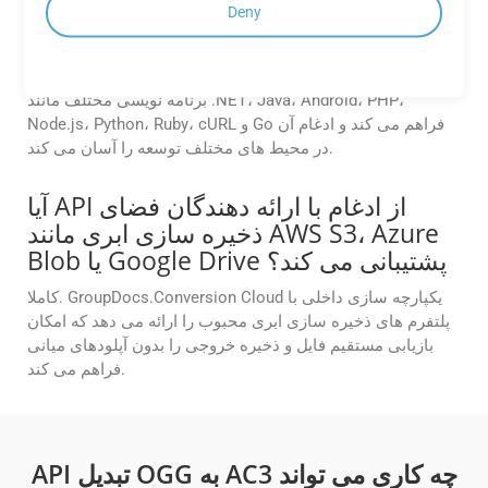
آیا SDKهایی برای APIهای Cloud
Deny
GroupDocs.Conversion موجود است؟
GroupDocs.Conversion Cloud SDK هایی را برای زبان های
برنامه نویسی مختلف مانند .NET، Java، Android، PHP،
Node.js، Python، Ruby، cURL و Go فراهم می کند و ادغام آن
در محیط های مختلف توسعه را آسان می کند.
آیا API از ادغام با ارائه دهندگان فضای
ذخیره سازی ابری مانند AWS S3، Azure
Blob یا Google Drive پشتیبانی می کند؟
کاملا. GroupDocs.Conversion Cloud یکپارچه سازی داخلی با
پلتفرم های ذخیره سازی ابری محبوب را ارائه می دهد که امکان
بازیابی مستقیم فایل و ذخیره خروجی را بدون آپلودهای میانی
فراهم می کند.
API تبدیل OGG به AC3 چه کاری می تواند