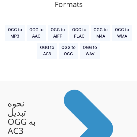
Formats
OGG to
OGG to
OGG to
OGG to
OGG to
OGG to
MP3
AAC
AIFF
FLAC
M4A
WMA
OGG to
OGG to
OGG to
AC3
OGG
WAV
نحوه
تبدیل
OGG به
AC3