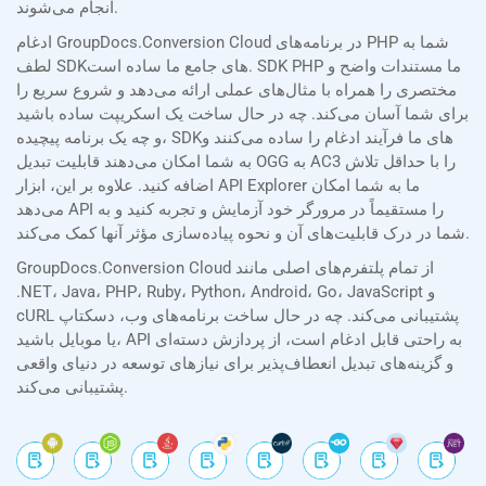
انجام می‌شوند.
ادغام GroupDocs.Conversion Cloud در برنامه‌های PHP شما به
لطف SDKهای جامع ما ساده است. SDK PHP ما مستندات واضح و
مختصری را همراه با مثال‌های عملی ارائه می‌دهد و شروع سریع را
برای شما آسان می‌کند. چه در حال ساخت یک اسکریپت ساده باشید
و چه یک برنامه پیچیده، SDKهای ما فرآیند ادغام را ساده می‌کنند و
به شما امکان می‌دهند قابلیت تبدیل OGG به AC3 را با حداقل تلاش
اضافه کنید. علاوه بر این، ابزار API Explorer ما به شما امکان
می‌دهد API را مستقیماً در مرورگر خود آزمایش و تجربه کنید و به
شما در درک قابلیت‌های آن و نحوه پیاده‌سازی مؤثر آنها کمک می‌کند.
GroupDocs.Conversion Cloud از تمام پلتفرم‌های اصلی مانند
.NET، Java، PHP، Ruby، Python، Android، Go، JavaScript و
cURL پشتیبانی می‌کند. چه در حال ساخت برنامه‌های وب، دسکتاپ
یا موبایل باشید، API به راحتی قابل ادغام است، از پردازش دسته‌ای
و گزینه‌های تبدیل انعطاف‌پذیر برای نیازهای توسعه در دنیای واقعی
پشتیبانی می‌کند.