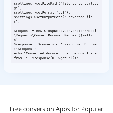
$settings->setFilePath("file-to-convert.og
g");
$settings->setFormat("ac3");
$settings->setOutputPath("ConvertedFile
s");
$request = new GroupDocs\Conversion\Model
\Requests\ConvertDocumentRequest($setting
s);
$response = $conversionApi->convertDocumen
t($request);
echo "Converted document can be downloaded
Free conversion Apps for Popular