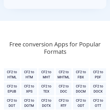
Free conversion Apps for Popular
Formats
CF2 to
CF2 to
CF2 to
CF2 to
CF2 to
CF2 to
HTML
HTM
MHT
MHTML
FBX
PDF
CF2 to
CF2 to
CF2 to
CF2 to
CF2 to
CF2 to
EPUB
XPS
TEX
DOC
DOCM
DOCX
CF2 to
CF2 to
CF2 to
CF2 to
CF2 to
CF2 to
DOT
DOTM
DOTX
RTF
ODT
OTT