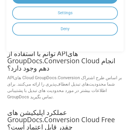
صفحه را از CF2 به EPUB تبدیل کنم؟
GroupDocs.Conversion Cloud به شما امکان می دهد محدوده
Settings
صفحه سفارشی را برای تبدیل تعریف کنید. با استفاده از پارامتر
Pages در درخواست API خود می توانید صفحات خاصی (مانند 1،
Deny
3، 5) یا محدوده صفحه (مثلاً 2-6) را انتخاب کنید.
آیا محدودیتی در تعداد تبدیل هایی که می
توانم با استفاده از APIهای
GroupDocs.Conversion Cloud انجام
دهم وجود دارد؟
APIهای Cloud GroupDocs.Conversion بر اساس طرح اشتراک
شما محدودیت‌های تبدیل انعطاف‌پذیری را ارائه می‌کنند. برای
اطلاعات بیشتر در مورد محدودیت های تبدیل با پشتیبانی
GroupDocs تماس بگیرید.
عملکرد اپلیکیشن های
GroupDocs.Conversion Cloud Free
چقدر قابل اعتماد است؟