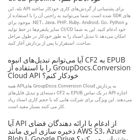
بله، این API برای پشتیبانی از گردش‌های کاری خودکار ساخته
شده است. شما می‌توانید به راحتی آن را با استفاده از SDK های
موجود برای .NET، Java، PHP، Ruby، Android، Go، Python و
سایر پلتفرم‌ها در خط تولید CI/CD خود ادغام کنید. این به شما
امکان می‌دهد تا تبدیل اسناد را به طور خودکار در طول مراحل
ساخت، استقرار یا پس از پردازش آغاز کنید.
آیا می‌توانم تبدیل‌های انبوه CF2 به EPUB
را با استفاده از GroupDocs.Conversion
Cloud API خودکار کنم؟
همه APIهای GroupDocs.Conversion Cloud به پردازش
دسته‌ای و تبدیل فایل‌های CF2 به EPUB در یک تماس API اجازه
می‌دهند. این ویژگی برای شرکت هایی که با حجم کاری اسناد زیاد
کار می کنند بسیار مفید است.
آیا API از ادغام با ارائه دهندگان فضای
ذخیره سازی ابری مانند AWS S3، Azure
Blob یا Google Drive پشتیبانی می کند؟