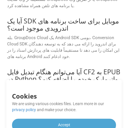
یا برنامه های تلفن همراه مشاهده کرد.
آیا یک SDK موبایل برای ساخت برنامه های
اندرویدی موجود است؟
بله. GroupDocs Cloud یک Android SDK بومی، Conversion
Cloud SDK برای اندروید را ارائه می دهد که به توسعه دهندگان
این امکان را می دهد تا مستقیماً قابلیت های پردازش اسناد را در
برنامه های Android خود ادغام کنند.
آیا می‌توانم هنگام تبدیل فایل CF2 به EPUB
در Python واترمارک خودم را اضافه کنم؟
بله، می‌توانید. API به شما امکان می‌دهد هنگام تبدیل، متن یا
Cookies
تصویر دلخواه خود را به EPUB اضافه کنید. این یک راه عالی برای
درج نام تجاری، افزودن اعلان‌های حق چاپ یا علامت‌گذاری اسناد
We are using various cookies files. Learn more in our
به عنوان محرمانه است.
privacy policy
and make your choice.
چگونه فقط صفحات خاص یا محدوده
Accept