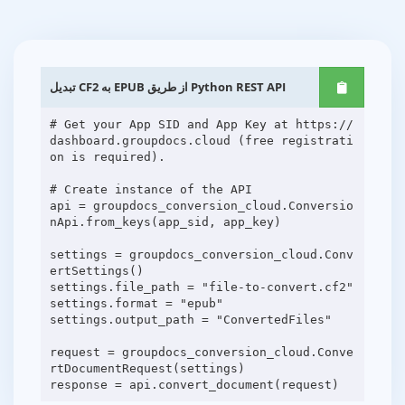
تبدیل CF2 به EPUB از طریق Python REST API
# Get your App SID and App Key at https://
dashboard.groupdocs.cloud (free registrati
on is required).
# Create instance of the API
api = groupdocs_conversion_cloud.Conversio
nApi.from_keys(app_sid, app_key)
settings = groupdocs_conversion_cloud.Conv
ertSettings()
settings.file_path = "file-to-convert.cf2"
settings.format = "epub"
settings.output_path = "ConvertedFiles"
request = groupdocs_conversion_cloud.Conve
rtDocumentRequest(settings)