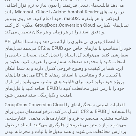
می‌دهد قابلیت‌های تبدیل قدرتمند را بدون نیاز به نرم‌افزار اضافی
مانند Microsoft Office یا Adobe Acrobat Reader در برنامه‌های
خود ادغام کنید. چه روی ویندوز، macOS، لینوکس یا هر پلتفرم
دیگری کار کنید، GroupDocs.Conversion Cloud تبدیل‌های یکپارچه
و دقیق اسناد را در هر زمان و هر مکان تضمین می‌کند.
API ما انعطاف‌پذیری بی‌نظیری را ارائه می‌دهد و به شما امکان
می‌دهد تبدیل‌های CF2 به EPUB خود را متناسب با نیازهای خاص خود
سفارشی کنید. می‌توانید کل اسناد را تبدیل کنید، صفحات خاصی را
انتخاب کنید یا محدوده صفحات سفارشی را تعریف کنید. علاوه بر
این، شما بر کیفیت و وضوح خروجی کنترل دارید و به شما امکان
می‌دهد فایل‌های EPUB با کیفیت بالا و متناسب با استانداردهای
پروژه خود تولید کنید. برای قابلیت‌های بیشتر، می‌توانید واترمارک
اضافه کنید یا فایل‌های EPUB خود را با رمز عبور محافظت کنید تا
امنیت و یکپارچگی سند تضمین شود.
GroupDocs.Conversion Cloud اقدامات امنیتی سختگیرانه‌ای را
اعمال می‌کند. درخواست‌های تبدیل برای CF2 به EPUB با استفاده از
شناسه مشتری منحصر به فرد و اعتبارنامه‌های مخفی اعتبارسنجی
می‌شوند و از دسترسی غیرمجاز جلوگیری می‌کنند. اسناد در طول
پردازش محافظت می‌شوند و همه تبدیل‌ها با ثبات و محرمانه بودن