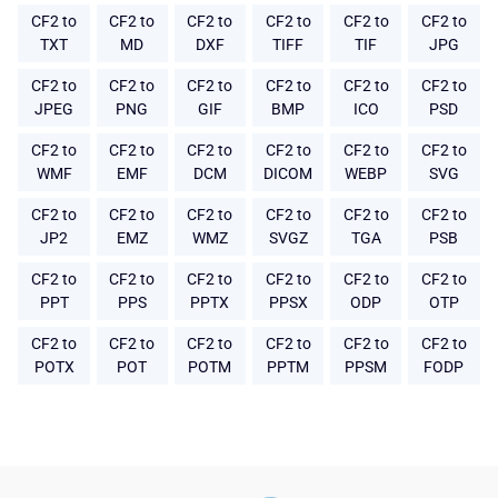
CF2 to
CF2 to
CF2 to
CF2 to
CF2 to
CF2 to
TXT
MD
DXF
TIFF
TIF
JPG
CF2 to
CF2 to
CF2 to
CF2 to
CF2 to
CF2 to
JPEG
PNG
GIF
BMP
ICO
PSD
CF2 to
CF2 to
CF2 to
CF2 to
CF2 to
CF2 to
WMF
EMF
DCM
DICOM
WEBP
SVG
CF2 to
CF2 to
CF2 to
CF2 to
CF2 to
CF2 to
JP2
EMZ
WMZ
SVGZ
TGA
PSB
CF2 to
CF2 to
CF2 to
CF2 to
CF2 to
CF2 to
PPT
PPS
PPTX
PPSX
ODP
OTP
CF2 to
CF2 to
CF2 to
CF2 to
CF2 to
CF2 to
POTX
POT
POTM
PPTM
PPSM
FODP