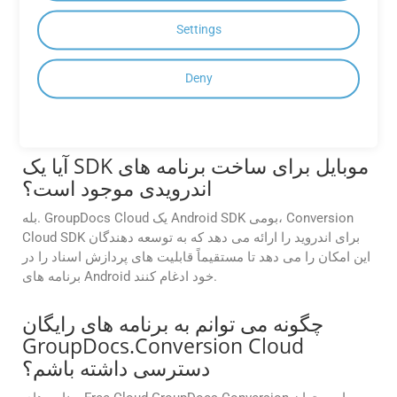
از تبدیل آن به MHT با استفاده از API
مشاهده کنم؟
Settings
بله. GroupDocs.Conversion Cloud از ویژگی پیش نمایش سند
Deny
قبل از تبدیل پشتیبانی می کند. این به اطمینان از دقت طرح،
بررسی قالب بندی و تصمیم گیری آگاهانه قبل از انجام تبدیل
نهایی کمک می کند.
آیا یک SDK موبایل برای ساخت برنامه های
اندرویدی موجود است؟
بله. GroupDocs Cloud یک Android SDK بومی، Conversion
Cloud SDK برای اندروید را ارائه می دهد که به توسعه دهندگان
این امکان را می دهد تا مستقیماً قابلیت های پردازش اسناد را در
برنامه های Android خود ادغام کنند.
چگونه می توانم به برنامه های رایگان
GroupDocs.Conversion Cloud
دسترسی داشته باشم؟