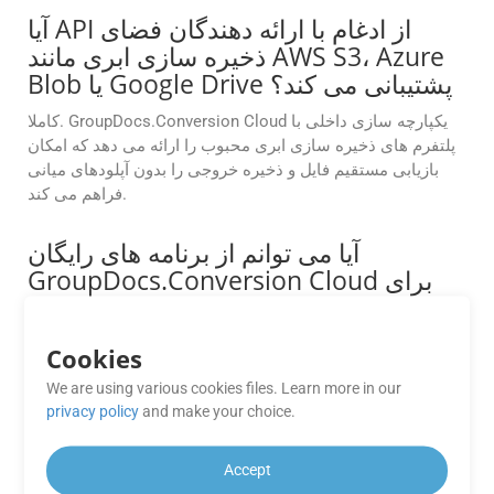
آیا API از ادغام با ارائه دهندگان فضای
ذخیره سازی ابری مانند AWS S3، Azure
Blob یا Google Drive پشتیبانی می کند؟
کاملا. GroupDocs.Conversion Cloud یکپارچه سازی داخلی با
پلتفرم های ذخیره سازی ابری محبوب را ارائه می دهد که امکان
بازیابی مستقیم فایل و ذخیره خروجی را بدون آپلودهای میانی
فراهم می کند.
آیا می توانم از برنامه های رایگان
GroupDocs.Conversion Cloud برای
اهداف تجاری استفاده کنم؟
برنامه های رایگان GroupDocs.Conversion Cloud در درجه اول
Cookies
برای اهداف ارزیابی و آزمایش هستند. برای استفاده تجاری،
We are using various cookies files. Learn more in our
ارتقاء را به یک طرح اشتراک پولی برای ویژگی‌ها و پشتیبانی کامل
privacy policy
and make your choice.
در نظر بگیرید.
آیا می توانم پیش نمایش فایل CF2 را قبل
Accept