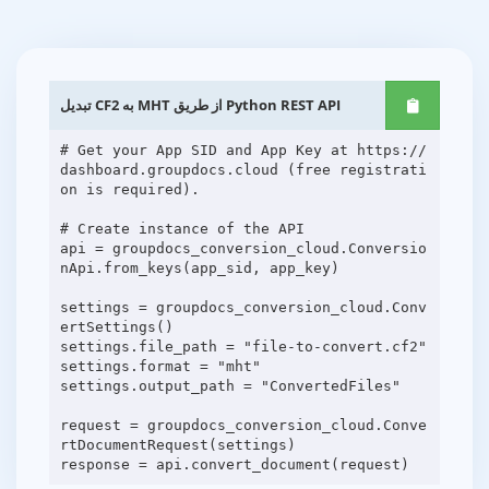
تبدیل CF2 به MHT از طریق Python REST API
# Get your App SID and App Key at https://
dashboard.groupdocs.cloud (free registrati
on is required).
# Create instance of the API
api = groupdocs_conversion_cloud.Conversio
nApi.from_keys(app_sid, app_key)
settings = groupdocs_conversion_cloud.Conv
ertSettings()
settings.file_path = "file-to-convert.cf2"
settings.format = "mht"
settings.output_path = "ConvertedFiles"
request = groupdocs_conversion_cloud.Conve
rtDocumentRequest(settings)