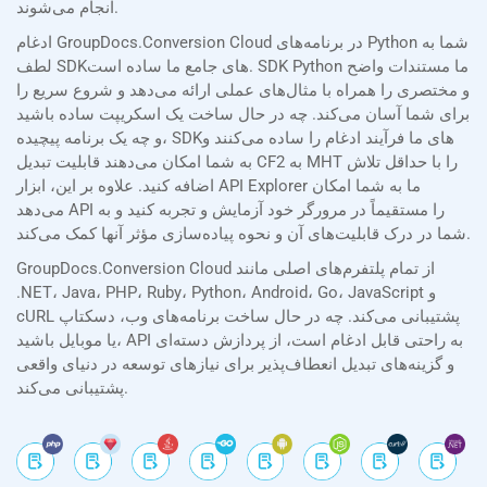
انجام می‌شوند.
ادغام GroupDocs.Conversion Cloud در برنامه‌های Python شما به
لطف SDKهای جامع ما ساده است. SDK Python ما مستندات واضح
و مختصری را همراه با مثال‌های عملی ارائه می‌دهد و شروع سریع را
برای شما آسان می‌کند. چه در حال ساخت یک اسکریپت ساده باشید
و چه یک برنامه پیچیده، SDKهای ما فرآیند ادغام را ساده می‌کنند و
به شما امکان می‌دهند قابلیت تبدیل CF2 به MHT را با حداقل تلاش
اضافه کنید. علاوه بر این، ابزار API Explorer ما به شما امکان
می‌دهد API را مستقیماً در مرورگر خود آزمایش و تجربه کنید و به
شما در درک قابلیت‌های آن و نحوه پیاده‌سازی مؤثر آنها کمک می‌کند.
GroupDocs.Conversion Cloud از تمام پلتفرم‌های اصلی مانند
.NET، Java، PHP، Ruby، Python، Android، Go، JavaScript و
cURL پشتیبانی می‌کند. چه در حال ساخت برنامه‌های وب، دسکتاپ
یا موبایل باشید، API به راحتی قابل ادغام است، از پردازش دسته‌ای
و گزینه‌های تبدیل انعطاف‌پذیر برای نیازهای توسعه در دنیای واقعی
پشتیبانی می‌کند.