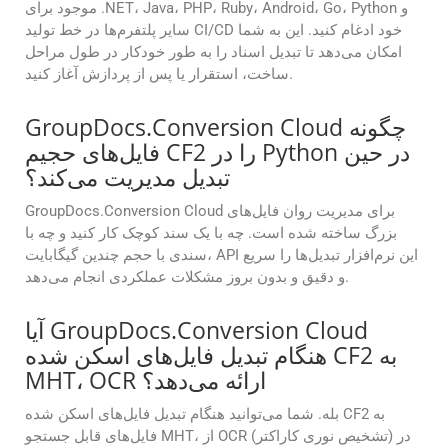
موجود برای .NET، Java، PHP، Ruby، Android، Go، Python و
سایر پلتفرم‌ها در خط تولید CI/CD خود ادغام کنید. این به شما
امکان می‌دهد تا تبدیل اسناد را به طور خودکار در طول مراحل
ساخت، استقرار یا پس از پردازش آغاز کنید.
GroupDocs.Conversion Cloud چگونه
فایل‌های حجیم CF2 را در Python در حین
تبدیل مدیریت می‌کند؟
GroupDocs.Conversion Cloud برای مدیریت روان فایل‌های
بزرگ ساخته شده است. چه با یک سند کوچک کار کنید و چه با
سندی با حجم چندین گیگابایت، API این نرم‌افزار تبدیل‌ها را سریع
و دقیق و بدون بروز مشکلات عملکردی انجام می‌دهد.
آیا GroupDocs.Conversion Cloud
هنگام تبدیل فایل‌های اسکن شده CF2 به
MHT، OCR ارائه می‌دهد؟
بله. شما می‌توانید هنگام تبدیل فایل‌های اسکن شده CF2 به
فایل‌های قابل جستجو MHT، از OCR (تشخیص نوری کاراکتر) در