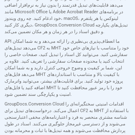
می‌دهد قابلیت‌های تبدیل قدرتمند را بدون نیاز به نرم‌افزار اضافی
مانند Microsoft Office یا Adobe Acrobat Reader در برنامه‌های
خود ادغام کنید. چه روی ویندوز، macOS، لینوکس یا هر پلتفرم
دیگری کار کنید، GroupDocs.Conversion Cloud تبدیل‌های یکپارچه
و دقیق اسناد را در هر زمان و هر مکان تضمین می‌کند.
API ما انعطاف‌پذیری بی‌نظیری را ارائه می‌دهد و به شما امکان
می‌دهد تبدیل‌های CF2 به MHT خود را متناسب با نیازهای خاص خود
سفارشی کنید. می‌توانید کل اسناد را تبدیل کنید، صفحات خاصی را
انتخاب کنید یا محدوده صفحات سفارشی را تعریف کنید. علاوه بر
این، شما بر کیفیت و وضوح خروجی کنترل دارید و به شما امکان
می‌دهد فایل‌های MHT با کیفیت بالا و متناسب با استانداردهای
پروژه خود تولید کنید. برای قابلیت‌های بیشتر، می‌توانید واترمارک
اضافه کنید یا فایل‌های MHT خود را با رمز عبور محافظت کنید تا
امنیت و یکپارچگی سند تضمین شود.
GroupDocs.Conversion Cloud اقدامات امنیتی سختگیرانه‌ای را
اعمال می‌کند. درخواست‌های تبدیل برای CF2 به MHT با استفاده از
شناسه مشتری منحصر به فرد و اعتبارنامه‌های مخفی اعتبارسنجی
می‌شوند و از دسترسی غیرمجاز جلوگیری می‌کنند. اسناد در طول
پردازش محافظت می‌شوند و همه تبدیل‌ها با ثبات و محرمانه بودن