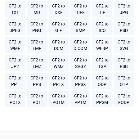
CF2 to
CF2 to
CF2 to
CF2 to
CF2 to
CF2 to
TXT
MD
DXF
TIFF
TIF
JPG
CF2 to
CF2 to
CF2 to
CF2 to
CF2 to
CF2 to
JPEG
PNG
GIF
BMP
ICO
PSD
CF2 to
CF2 to
CF2 to
CF2 to
CF2 to
CF2 to
WMF
EMF
DCM
DICOM
WEBP
SVG
CF2 to
CF2 to
CF2 to
CF2 to
CF2 to
CF2 to
JP2
EMZ
WMZ
SVGZ
TGA
PSB
CF2 to
CF2 to
CF2 to
CF2 to
CF2 to
CF2 to
PPT
PPS
PPTX
PPSX
ODP
OTP
CF2 to
CF2 to
CF2 to
CF2 to
CF2 to
CF2 to
POTX
POT
POTM
PPTM
PPSM
FODP