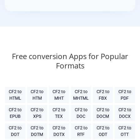
Free conversion Apps for Popular
Formats
CF2 to
CF2 to
CF2 to
CF2 to
CF2 to
CF2 to
HTML
HTM
MHT
MHTML
FBX
PDF
CF2 to
CF2 to
CF2 to
CF2 to
CF2 to
CF2 to
EPUB
XPS
TEX
DOC
DOCM
DOCX
CF2 to
CF2 to
CF2 to
CF2 to
CF2 to
CF2 to
DOT
DOTM
DOTX
RTF
ODT
OTT