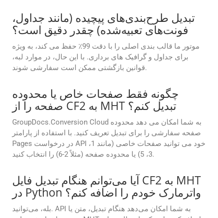
تبدیل طرح‌بندی‌های پیچیده (مانند جداول،
فونت‌های تعبیه‌شده) چقدر دقیق است؟
موتور ما قالب بندی اصلی را با دقت 99٪ حفظ می کند، به ویژه
برای جداول و گرافیک های برداری. با این حال، در موارد لبه،
قوانین بازگشتی ممکن است سفارشی شوند.
چگونه فقط صفحات خاص یا محدوده
صفحه را از CF2 به MHT تبدیل کنم؟
GroupDocs.Conversion Cloud به شما امکان می دهد محدوده
صفحه سفارشی را برای تبدیل تعریف کنید. با استفاده از پارامتر
Pages در درخواست API خود می توانید صفحات خاصی (مانند 1،
3، 5) یا محدوده صفحه (مثلاً 2-6) را انتخاب کنید.
آیا می‌توانم هنگام تبدیل فایل CF2 به MHT
در Python واترمارک خودم را اضافه کنم؟
بله، می‌توانید. API به شما امکان می‌دهد هنگام تبدیل، متن یا